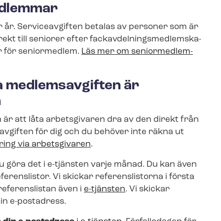
edlemmar
r år. Serviceavgiften betalas av personer som är
 till seniorer efter fackav­del­nings­med­lem­ska­
r för seniormedlem.
Läs mer om se­ni­or­med­lem­
la medlemsavgiften är
n
 är att låta arbetsgivaren dra av den direkt från
vgiften för dig och du behöver inte räkna ut
ring via arbetsgivaren
.
du göra det i e-tjänsten varje månad. Du kan även
enslistor. Vi skickar referenslistorna i första
referenslistan även i
e-tjänsten
. Vi skickar
din e-postadress.