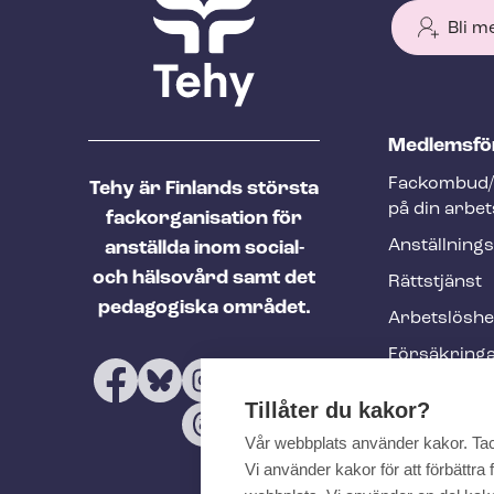
Bli m
T
Med­lems­fö
e
Fackombud/
Tehy är Finlands största
h
på din arbet
fackorganisation för
y
An­ställ­nings
anställda inom social-
f
och hälsovård samt det
Rättstjänst
o
pedagogiska området.
Ar­bets­lös­h
o
Försäkring
t
Utbildninga
e
Tillåter du kakor?
evenemang
r
Vår webbplats använder kakor. Ta
Tehy-​tidskri
Vi använder kakor för att förbättr