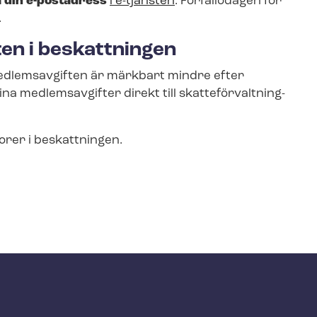
a din e-postadress
i e-tjänsten
. Förfallodagen för
.
en i beskattningen
d­lems­av­gif­ten är märkbart mindre efter
 medlemsavgifter direkt till skat­te­för­valt­ning­
iorer i beskattningen.