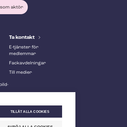
 som aktör
Ta kontakt
E-tjänster för
medlemmar
Fackav­del­ning­ar
Till medier
ild­
TILLÅT ALLA COOKIES