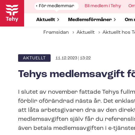
Hoppa
Show
För medlemmar
Show
Bli medlem i Tehy
Sh
Om
till
submenu
submenu
su
for
for
for
huvudinnehåll
Show submenu for
Aktuellt
Show submenu for
Med­lems­för­må­ner
Sho
Om 
Framsidan
Aktuellt
Aktuellt hos 
11.12.2023 | 13:22
ARTICLE
AKTUELLT
CATEGORY
Tehys medlemsavgift f
I slutet av november fattade Tehys full
förblir oförändrad nästa år. Det enklas
att låta arbetsgivaren dra av den direk
medlemsavgiften själv får du referensli
även betala medlemsavgiften i e-tjänste