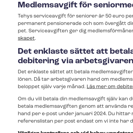
Medlemsavgift för seniorm
Tehys serviceavgift för seniorer är 50 euro pe
permanent pensionerade och som övergått direkt
pet. Serviceavgiften ger dig medlemsförmåne
ska­pet
.
Det enklaste sättet att beta
debitering via arbetsgivare
Det enklaste sättet att betala medlemsavgiften
lönen. Då tar arbetsgivaren hand om medlemsa
beloppet själv varje månad.
Läs mer om debite
Om du vill betala din medlemsavgift själv kan 
betala medlemsavgiften genom att använda refer
hand per e-post under januari 2024. Du hittar 
referenslistan per post endast om vi inte har 