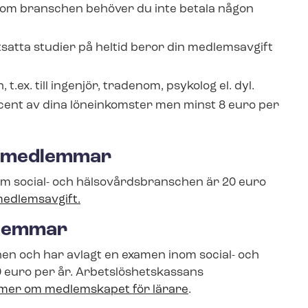
inom branschen behöver du inte betala någon
atta studier på heltid beror din medlemsavgift
ex. till ingenjör, tradenom, psykolog el. dyl.
cent av dina löneinkomster men minst 8 euro per
r­med­lem­mar
m social- och häl­so­vårds­bran­schen är 20 euro
medlemsavgift.
dlemmar
en och har avlagt en examen inom social- och
euro per år. Ar­bets­lös­hets­kas­sans
 mer om medlemskapet för lärare
.