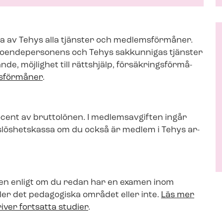
ta av Tehys alla tjänster och medlemsförmåner.
­en­de­per­so­nens och Tehys sakkunnigas tjänster
e, möjlighet till rättshjälp, för­säk­rings­för­må­
msförmåner
.
cent av bruttolönen. I medlemsavgiften ingår
lös­hets­kas­sa om du
också är medlem i Tehys ar­
n enligt om du
redan har en examen inom
en eller det pedagogiska området eller inte.
Läs mer
ver fortsatta studier
.