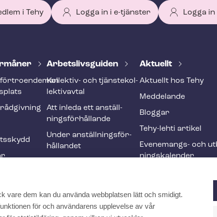
edlem i Tehy
Logga in i e-tjänster
Logga in
r­må­ner
Ar­bets­livs­gui­den
Aktuellt
förtroendeman
Kollektiv- och tjäns­te­kol­
Aktuellt hos Tehy
splats
lek­tivav­tal
Meddelande
­råd­giv­ning
Att inleda ett an­ställ­
Bloggar
nings­för­hål­lan­de
Tehy-lehti artikel
Under an­ställ­nings­för­
ets­skydd
Evenemangs- och ut­b
hål­lan­det
ar
nings­ka­len­der
Att avsluta ett an­ställ­
r och
nings­för­hål­lan­de
Ändringar och me­nings­
ck vare dem kan du använda webbplatsen lätt och smidigt.
ften
skilj­ak­tig­he­ter
a funktionen för och användarens upplevelse av vår
Internationell