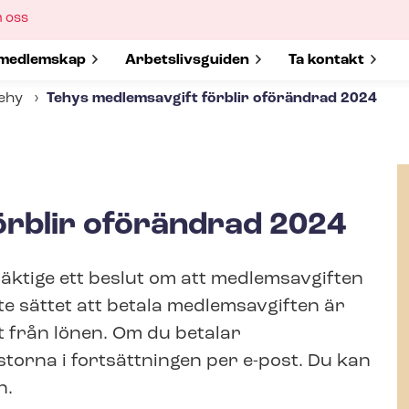
ow
 oss
bmenu
w submenu for
medlemskap
Show submenu for
Ar­bets­livs­gui­den
Show submenu 
Ta kontakt
Tehy
Tehys medlemsavgift förblir oförändrad 2024
örblir oförändrad 2024
mäktige ett beslut om att medlemsavgiften
te sättet att betala medlemsavgiften är
t från lönen. Om du betalar
storna i fortsättningen per e-post. Du kan
n.