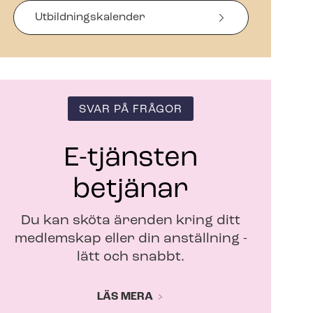
s
i
Ut­bild­nings­ka­len­der
n
y
t
t
f
ö
SVAR PÅ FRÅGOR
n
s
t
E-tjänsten
e
r
betjänar
Du kan sköta ärenden kring ditt
medlemskap eller din anställning -
lätt och snabbt.
LÄS MERA