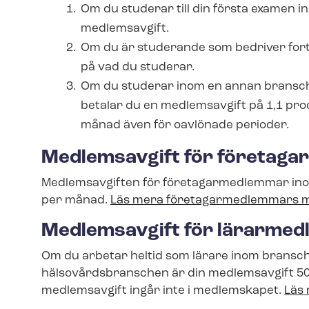
Om du studerar till din första examen 
medlemsavgift.
Om du är studerande som bedriver forts
på vad du studerar.
Om du studerar inom en annan bransch, t.
betalar du en medlemsavgift på 1,1 pro
månad även för oavlönade perioder.
Medlemsavgift för fö­re­taga
Medlemsavgiften för fö­re­tagar­med­lem­mar ino
per månad.
Läs mera fö­re­tagar­med­lem­mars 
Medlemsavgift för lärarme
Om du arbetar heltid som lärare inom bransch
häl­so­vårds­bran­schen är din medlemsavgift 50 
medlemsavgift ingår inte i medlemskapet.
Läs