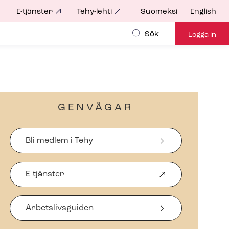
E-tjänster
Tehy-lehti
Suomeksi
English
for
Sök
Logga in
GENVÅGAR
Bli medlem i Tehy
E-tjänster
Ö
p
p
Arbetslivsguiden
n
a