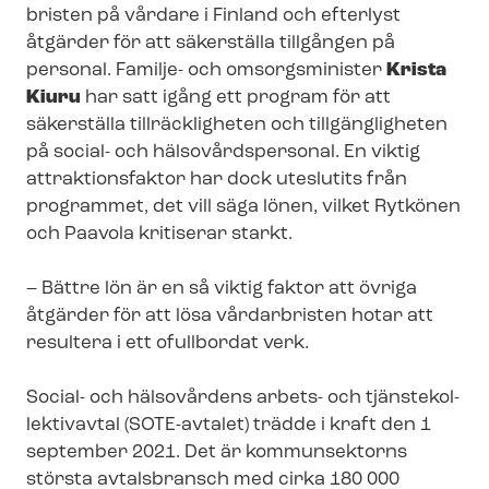
bristen på vårdare i Finland och efterlyst
åtgärder för att säkerställa tillgången på
personal. Familje- och omsorgsminister
Krista
Kiuru
har satt igång ett program för att
säkerställa tillräckligheten och tillgängligheten
på social- och häl­so­vårds­per­so­nal. En viktig
attraktionsfaktor har dock uteslutits från
programmet, det vill säga lönen, vilket Rytkönen
och Paavola kritiserar starkt.
– Bättre lön är en så viktig faktor att övriga
åtgärder för att lösa vårdarbristen hotar att
resultera i ett ofullbordat verk.
Social- och hälsovårdens arbets- och tjäns­te­kol­
lek­tivav­tal (SOTE-avtalet) trädde i kraft den 1
september 2021. Det är kommunsektorns
största avtalsbransch med cirka 180 000