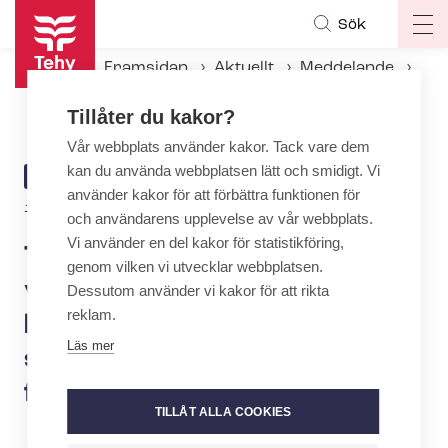
Hoppa
Sök
Op
till
ma
huvudinnehåll
Framsidan
Aktuellt
Meddelande
na
Tehy och SuPer: Bristen på vårdare måste lösas vid ar­bets­mark­nads­bor­det, statsmakten ansvarar för finansieringen
Tillåter du kakor?
Vår webbplats använder kakor. Tack vare dem
kan du använda webbplatsen lätt och smidigt. Vi
ARTICLE
MEDDELANDE
använder kakor för att förbättra funktionen för
CATEGORY
11.1.2022 | 10:30
och användarens upplevelse av vår webbplats.
Vi använder en del kakor för statistikföring,
Tehy och SuPer: Bristen på
genom vilken vi utvecklar webbplatsen.
vårdare måste lösas vid ar­
Dessutom använder vi kakor för att rikta
reklam.
bets­mark­nads­bor­det,
Läs mer
statsmakten ansvarar för
finansieringen
TILLÅT ALLA COOKIES