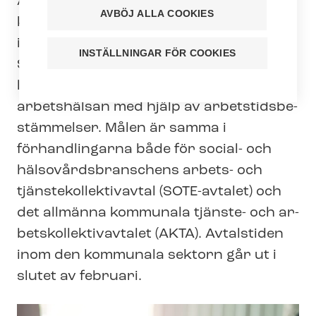
Ar­bets­mark­nads­för­hand­ling­ar­na inom
AVBÖJ ALLA COOKIES
kommunsektorn inleds officiellt
idag. Vård­or­ga­ni­sa­tio­ner­na Tehys och
INSTÄLLNINGAR FÖR COOKIES
SuPers främsta mål är att förbättra
lönerna, främja lika lön samt förbättra
arbetshälsan med hjälp av ar­bets­tids­be­
stäm­mel­ser. Målen är samma i
förhandlingarna både för social- och
häl­so­vårds­bran­schens arbets- och
tjäns­te­kol­lek­tivav­tal (SOTE-avtalet) och
det allmänna kommunala tjänste- och ar­
betskol­lek­tivav­ta­let (AKTA). Avtalstiden
inom den kommunala sektorn går ut i
slutet av februari.