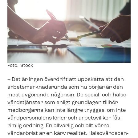
Image
Foto: iStock
text
– Det är ingen överdrift att uppskatta att den
ar­bets­mark­nads­run­da som nu börjar är den
mest avgörande någonsin. De social- och häl­so­
vårds­tjäns­ter som enligt grundlagen tillhör
medborgarna kan inte längre tryggas, om inte
vårdpersonalens löner och arbetsvillkor fås i
rimlig ordning. En allvarlig och allt värre
vårdarbrist är en kärv realitet. Häl­so­vårds­cen­