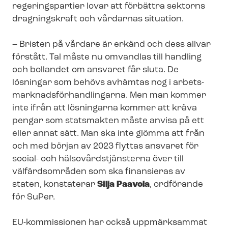
regeringspartier lovar att förbättra sektorns
dragningskraft och vårdarnas situation.
– Bristen på vårdare är erkänd och dess allvar
förstått. Tal måste nu omvandlas till handling
och bollandet om ansvaret får sluta. De
lösningar som behövs avhämtas nog i ar­bets­
mark­nads­för­hand­ling­ar­na. Men man kommer
inte ifrån att lösningarna kommer att kräva
pengar som statsmakten måste anvisa på ett
eller annat sätt. Man ska inte glömma att från
och med början av 2023 flyttas ansvaret för
social- och häl­so­vårds­tjäns­ter­na över till
välfärdsområden som ska finansieras av
staten, konstaterar
Silja Paavola
, ordförande
för SuPer.
EU-kommissionen har också uppmärksammat