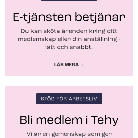
s
t
E-tjänsten betjänar
e
r
Du kan sköta ärenden kring ditt
medlemskap eller din anställning -
lätt och snabbt.
LÄS MERA
STÖD FÖR ARBETSLIV
Bli medlem i Tehy
Vi är en gemenskap som ger