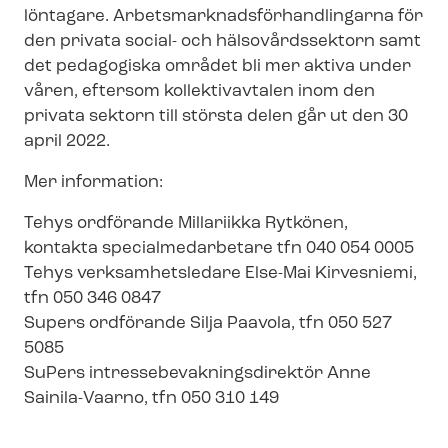
löntagare. Ar­bets­mark­nads­för­hand­ling­ar­na för
den privata social- och hälsovårdssektorn samt
det pedagogiska området bli mer aktiva under
våren, eftersom kollektivavtalen inom den
privata sektorn till största delen går ut den 30
april 2022.
Mer information:
Tehys ordförande Millariikka Rytkönen,
kontakta spe­ci­al­med­ar­be­ta­re tfn 040 054 0005
Tehys verksamhetsledare Else-Mai Kirvesniemi,
tfn 050 346 0847
Supers ordförande Silja Paavola, tfn 050 527
5085
SuPers in­tres­se­be­vak­nings­di­rek­tör Anne
Sainila-Vaarno, tfn 050 310 149