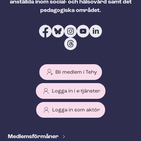
anställda inom social- och hälsovård samt det
pedagogiska området.
Bli medlem i Tehy
Logga in i e-tjänster
Logga in som aktör
T
e
Med­lems­för­må­ner