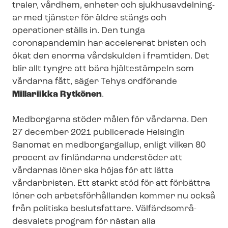
tra­ler, vårdhem, enheter och sjuk­hus­av­del­ning­
ar med tjänster för äldre stängs och
operationer ställs in. Den tunga
coronapandemin har accelererat bristen och
ökat den enorma vårdskulden i framtiden. Det
blir allt tyngre att bära hjältestämpeln som
vårdarna fått, säger Tehys ordförande
Millariikka Rytkönen
.
Medborgarna stöder målen för vårdarna. Den
27 december 2021 publicerade Helsingin
Sanomat en medborgargallup, enligt vilken 80
procent av finländarna understöder att
vårdarnas löner ska höjas för att lätta
vårdarbristen. Ett starkt stöd för att förbättra
löner och ar­bets­för­hål­lan­den kommer nu också
från politiska beslutsfattare. Väl­färds­om­rå­
desva­lets program för nästan alla