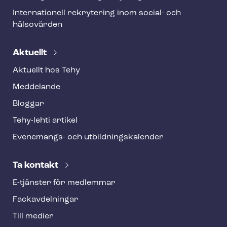
Internationell rekrytering inom social- och
hälsovården
Aktuellt
Aktuellt hos Tehy
Meddelande
Bloggar
Tehy-lehti artikel
Evenemangs- och ut­bild­nings­ka­len­der
Ta kontakt
E-tjänster för medlemmar
Fackav­del­ning­ar
Till medier