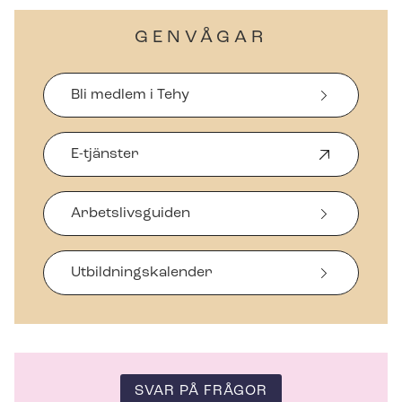
GENVÅGAR
Bli medlem i Tehy
E-tjänster
Ö
p
p
Arbetslivsguiden
n
a
s
i
Ut­bild­nings­ka­len­der
n
y
t
t
f
ö
SVAR PÅ FRÅGOR
n