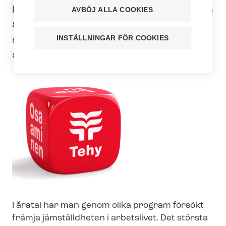
kvinnor och män. I år utgör kvinnors lön
AVBÖJ ALLA COOKIES
83,9 procent av mäns lön, vilket innebär
INSTÄLLNINGAR FÖR COOKIES
att kvinnorna i princip arbetar resten
av året utan lön.
I åratal har man genom olika program försökt
främja jämställdheten i arbetslivet. Det största