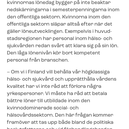
kvinnornas lönedag bygger på inte beaktar
nedskärningarna i se­mester­pen­ning­ar­na inom
den offentliga sektorn. Kvinnorna inom den
offentliga sektorn släpar alltså efter när det
gäller löneutvecklingen. Exempelvis i hu­vud­
stads­re­gi­o­nen har personal inom hälso- och
sjukvården redan svårt att klara sig på sin lön.
Den låga lönenivån kör bort kompetent
personal från branschen.
– Om vi i Finland vill behålla vår högklassiga
hälso- och sjukvård och upprätthålla vårdens
kvalitet har vi inte råd att förlora några
yrkespersoner. Vi måste ha råd att betala
bättre löner till utbildade inom den
kvinnodominerade social- och
hälsovårdssektorn. Den här frågan kommer
framöver att tas upp både bland de politiska