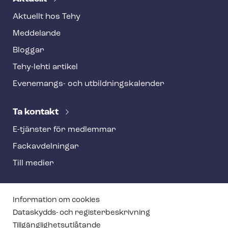
Aktuellt hos Tehy
Meddelande
Bloggar
Tehy-lehti artikel
Evenemangs- och ut­bild­nings­ka­len­der
Ta kontakt
E-tjänster för medlemmar
Fackav­del­ning­ar
Till medier
T
Information om cookies
e
Dataskydds- och re­gis­ter­be­skriv­ning
Till­gäng­lig­hets­ut­lå­tan­de