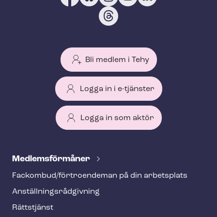
Bli medlem i Tehy
Logga in i e-tjänster
Logga in som aktör
T
e
Med­lems­för­må­ner
h
Fackombud/förtroendeman på din arbetsplats
y
An­ställ­nings­råd­giv­ning
f
o
Rättstjänst