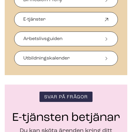
Bli medlem i Tehy
E-tjänster
Ö
p
p
Arbetslivsguiden
n
a
s
i
Ut­bild­nings­ka­len­der
n
y
t
t
f
ö
SVAR PÅ FRÅGOR
n
s
t
E-tjänsten betjänar
e
r
Du kan sköta ärenden kring ditt