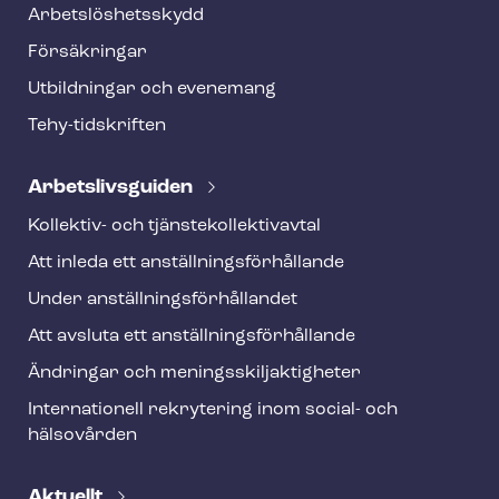
o
Ar­bets­lös­hets­skydd
t
Försäkringar
e
Utbildningar och evenemang
r
Tehy-​tidskriften
Ar­bets­livs­gui­den
Kollektiv- och tjäns­te­kol­lek­tivav­tal
Att inleda ett an­ställ­nings­för­hål­lan­de
Under an­ställ­nings­för­hål­lan­det
Att avsluta ett an­ställ­nings­för­hål­lan­de
Ändringar och me­nings­skilj­ak­tig­he­ter
Internationell rekrytering inom social- och
hälsovården
Aktuellt