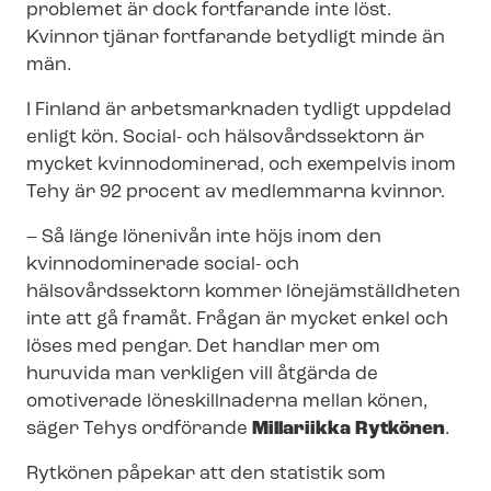
problemet är dock fortfarande inte löst.
Kvinnor tjänar fortfarande betydligt minde än
män.
I Finland är arbetsmarknaden tydligt uppdelad
enligt kön. Social- och hälsovårdssektorn är
mycket kvinnodominerad, och exempelvis inom
Tehy är 92 procent av medlemmarna kvinnor.
– Så länge lönenivån inte höjs inom den
kvinnodominerade social- och
hälsovårdssektorn kommer lö­ne­jäm­ställd­he­ten
inte att gå framåt. Frågan är mycket enkel och
löses med pengar. Det handlar mer om
huruvida man verkligen vill åtgärda de
omotiverade löneskillnaderna mellan könen,
säger Tehys ordförande
Millariikka Rytkönen
.
Rytkönen påpekar att den statistik som