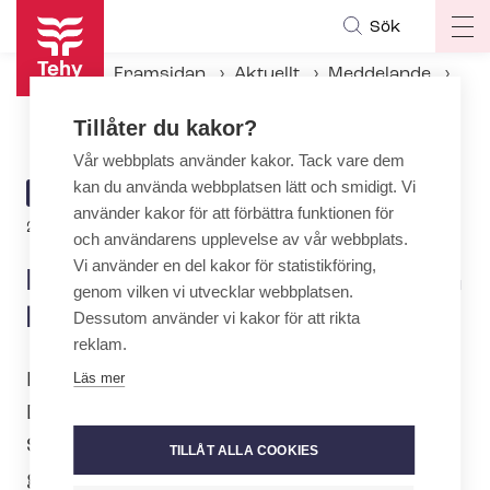
Hoppa
Sök
Op
till
ma
huvudinnehåll
Framsidan
Aktuellt
Meddelande
na
Kvinnorna har nu tjänat in sin lön för i år
Tillåter du kakor?
Vår webbplats använder kakor. Tack vare dem
kan du använda webbplatsen lätt och smidigt. Vi
ARTICLE
MEDDELANDE
använder kakor för att förbättra funktionen för
CATEGORY
23.3.2022 | 7:22
och användarens upplevelse av vår webbplats.
Vi använder en del kakor för statistikföring,
Kvinnorna har nu tjänat in sin
genom vilken vi utvecklar webbplatsen.
lön för i år
Dessutom använder vi kakor för att rikta
reklam.
I dag infaller kvinnornas lönedag.
Läs mer
Datumet beräknas årligen med hjälp av
Sta­tistik­cen­tra­lens för­tjänst­ni­vå­in­dex
TILLÅT ALLA COOKIES
genom att jämföra medellönerna för