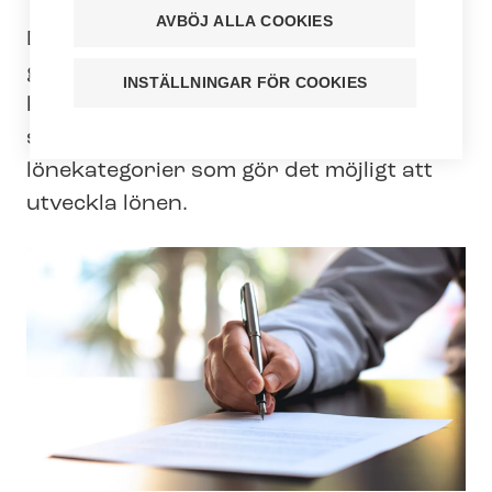
AVBÖJ ALLA COOKIES
Det uppnådda för­hand­lings­re­sul­ta­tet
gäller social- och hälsovårdsektorns
INSTÄLLNINGAR FÖR COOKIES
lönesystem. Det ger de anställda inom
social- och hälsovården nya
lönekategorier som gör det möjligt att
utveckla lönen.