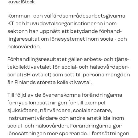
Image
kuva: iStock
text
Kommun- och väl­färds­om­rå­des­ar­bets­gi­var­na
KT och hu­vud­av­tals­or­ga­ni­sa­tio­ner­na inom
sektorn har uppnått ett betydande för­hand­
lings­re­sul­tat om lönesystemet inom social- och
hälsovården.
För­hand­lings­re­sul­ta­tet gäller arbets- och tjäns­
te­kol­lek­tivav­ta­let för social- och häl­so­vårds­per­
so­nal (SH-avtalet) som sett till personalmängden
är Finlands största kollektivavtal.
Till följd av de överenskomna förändringarna
förnyas lönesättningen för till exempel
sjukskötare, närvårdare, socialarbetare,
instrumentvårdare och andra anställda inom
social- och hälsovården. Förändringarna gör
lönesättningen mer sporrande. I fortsättningen