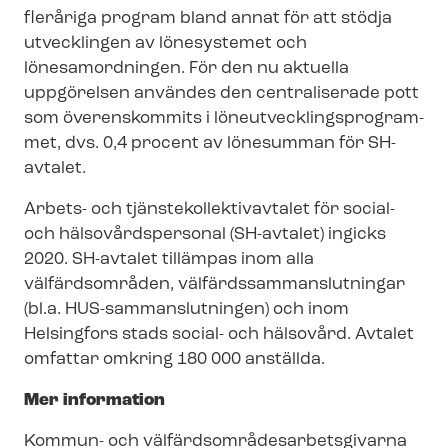
fleråriga program bland annat för att stödja
utvecklingen av lönesystemet och
lönesamordningen. För den nu aktuella
uppgörelsen användes den centraliserade pott
som överenskommits i lö­ne­ut­veck­lings­pro­gram­
met, dvs. 0,4 procent av lönesumman för SH-
avtalet.
Arbets- och tjäns­te­kol­lek­tivav­ta­let för social-
och häl­so­vårds­per­so­nal (SH-avtalet) ingicks
2020. SH-avtalet tillämpas inom alla
välfärdsområden, väl­färds­sam­man­slut­ning­ar
(bl.a. HUS-​sammanslutningen) och inom
Helsingfors stads social- och hälsovård. Avtalet
omfattar omkring 180 000 anställda.
Mer information
Kommun- och väl­färds­om­rå­des­ar­bets­gi­var­na