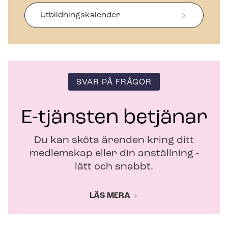
s
i
Ut­bild­nings­ka­len­der
n
y
t
t
f
ö
SVAR PÅ FRÅGOR
n
s
t
E-tjänsten betjänar
e
r
Du kan sköta ärenden kring ditt
medlemskap eller din anställning -
lätt och snabbt.
LÄS MERA