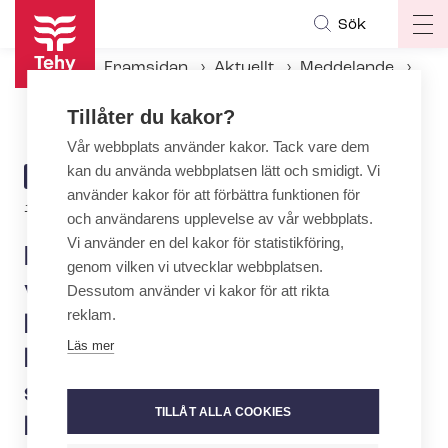
Hoppa
Sök
Op
till
ma
huvudinnehåll
Framsidan
Aktuellt
Meddelande
na
Kommun- och välfärdssektorns för­hand­lings­par­ter uppnådde ett betydande för­hand­lings­re­sul­tat för social- och hälsovårdssektorn
Tillåter du kakor?
Vår webbplats använder kakor. Tack vare dem
kan du använda webbplatsen lätt och smidigt. Vi
ARTICLE
MEDDELANDE
använder kakor för att förbättra funktionen för
CATEGORY
12.2.2024 | 9:00
och användarens upplevelse av vår webbplats.
Vi använder en del kakor för statistikföring,
Kommun- och
genom vilken vi utvecklar webbplatsen.
välfärdssektorns för­hand­
Dessutom använder vi kakor för att rikta
reklam.
lings­par­ter uppnådde ett
Läs mer
betydande för­hand­lings­re­
sul­tat för social- och
TILLÅT ALLA COOKIES
hälsovårdssektorn