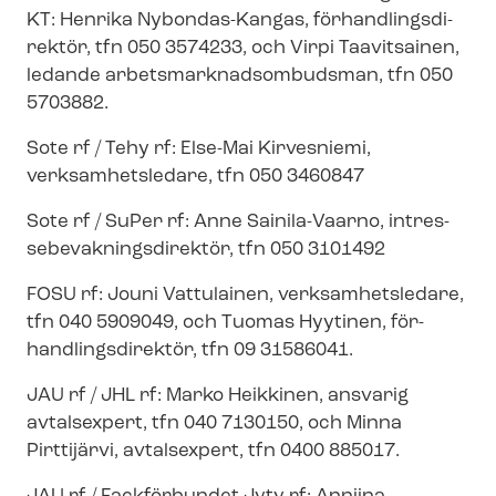
KT: Henrika Nybondas-Kangas, för­hand­lings­di­
rek­tör, tfn 050 3574233, och Virpi Taavitsainen,
ledande ar­bets­mark­nads­om­buds­man, tfn 050
5703882.
Sote rf / Tehy rf: Else-Mai Kirvesniemi,
verksamhetsledare, tfn 050 3460847
Sote rf / SuPer rf: Anne Sainila-Vaarno, in­tres­
se­be­vak­nings­di­rek­tör, tfn 050 3101492
FOSU rf: Jouni Vattulainen, verksamhetsledare,
tfn 040 5909049, och Tuomas Hyytinen, för­
hand­lings­di­rek­tör, tfn 09 31586041.
JAU rf / JHL rf: Marko Heikkinen, ansvarig
avtalsexpert, tfn 040 7130150, och Minna
Pirttijärvi, avtalsexpert, tfn 0400 885017.