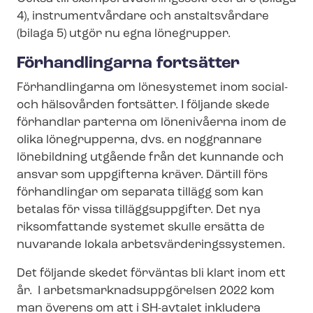
4), instrumentvårdare och anstaltsvårdare
(bilaga 5) utgör nu egna lönegrupper.
Förhandlingarna fortsätter
Förhandlingarna om lönesystemet inom social-
och hälsovården fortsätter. I följande skede
förhandlar parterna om lönenivåerna inom de
olika lönegrupperna, dvs. en noggrannare
lönebildning utgående från det kunnande och
ansvar som uppgifterna kräver. Därtill förs
förhandlingar om separata tillägg som kan
betalas för vissa tilläggsuppgifter. Det nya
riksomfattande systemet skulle ersätta de
nuvarande lokala ar­bets­vär­de­rings­sy­ste­men.
Det följande skedet förväntas bli klart inom ett
år. I ar­bets­mark­nads­upp­gö­rel­sen 2022 kom
man överens om att i SH-avtalet inkludera