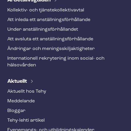
Ar­bets­livs­gui­den
Kollektiv- och tjäns­te­kol­lek­tivav­tal
Att inleda ett an­ställ­nings­för­hål­lan­de
Under an­ställ­nings­för­hål­lan­det
Att avsluta ett an­ställ­nings­för­hål­lan­de
Ändringar och me­nings­skilj­ak­tig­he­ter
Internationell rekrytering inom social- och
hälsovården
Aktuellt
Aktuellt hos Tehy
Meddelande
Bloggar
Tehy-lehti artikel
Evenemangs- och ut­bild­nings­ka­len­der