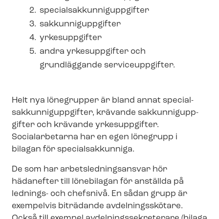
spe­ci­al­sak­kun­nigupp­gif­ter
sak­kun­nigupp­gif­ter
yrkesuppgifter
andra yrkesuppgifter och
grundläggande serviceuppgifter.
Helt nya lönegrupper är bland annat spe­ci­al­
sak­kun­nigupp­gif­ter, krävande sak­kun­nigupp­
gif­ter och krävande yrkesuppgifter.
Socialarbetarna har en egen lönegrupp i
bilagan för specialsakkunniga.
De som har ar­bets­led­nings­an­svar hör
hädanefter till lönebilagan för anställda på
lednings- och chefsnivå. En sådan grupp är
exempelvis biträdande avdelningsskötare.
Också till exempel av­del­nings­sek­re­te­ra­re (bilaga