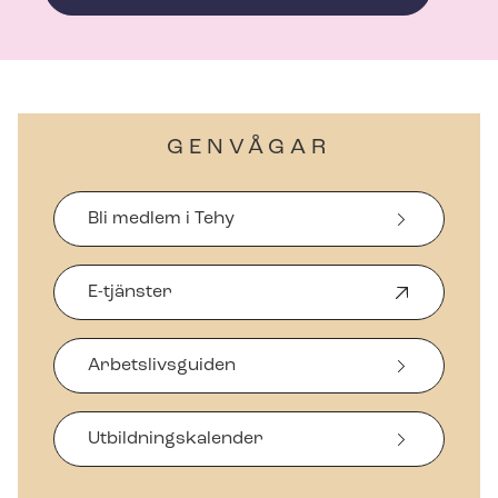
GENVÅGAR
Bli medlem i Tehy
E-tjänster
Ö
p
p
Arbetslivsguiden
n
a
s
i
Ut­bild­nings­ka­len­der
n
y