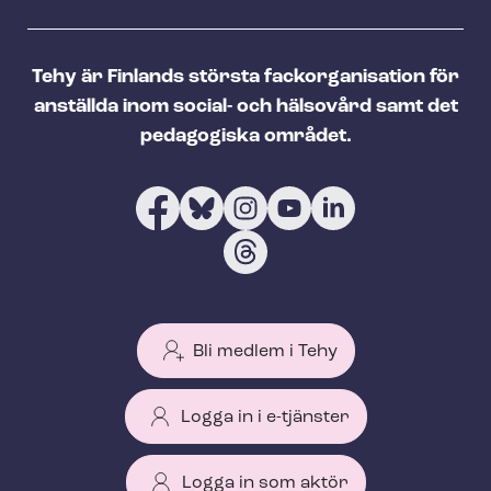
Tehy är Finlands största fackorganisation för
anställda inom social- och hälsovård samt det
pedagogiska området.
Bli medlem i Tehy
Logga in i e-tjänster
Logga in som aktör