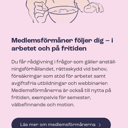
Medlemsförmåner följer dig – i
arbetet och på fritiden
Du får rådgivning i frågor som gäller an­ställ­
nings­för­hål­lan­det, rättsskydd vid behov,
försäkringar som stöd för arbetet samt
avgiftsfria utbildningar och webbinarier.
Medlemsförmånerna är också till nytta på
fritiden, exempelvis för semester,
välbefinnande och motion.
Läs mer om medlemsförmånerna