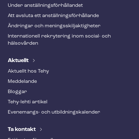
Under an­ställ­nings­för­hål­lan­det
Att avsluta ett an­ställ­nings­för­hål­lan­de
Ändringar och me­nings­skilj­ak­tig­he­ter
Internationell rekrytering inom social- och
hälsovården
Aktuellt
Aktuellt hos Tehy
Meddelande
Bloggar
Tehy-lehti artikel
Evenemangs- och ut­bild­nings­ka­len­der
Ta kontakt