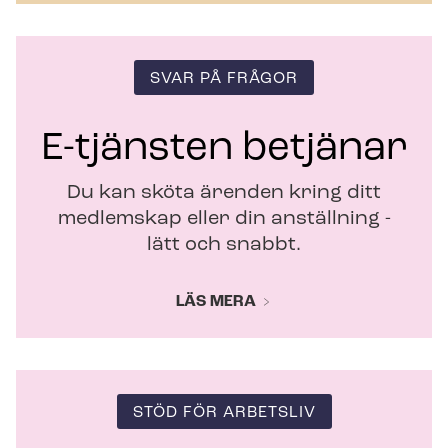
t
t
f
ö
SVAR PÅ FRÅGOR
n
s
t
E-tjänsten betjänar
e
r
Du kan sköta ärenden kring ditt
medlemskap eller din anställning -
lätt och snabbt.
LÄS MERA
STÖD FÖR ARBETSLIV