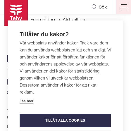
Hoppa
Sök
Op
till
ma
huvudinnehåll
Framsidan
Aktuellt
na
Aktuellt hos Tehy
Tillåter du kakor?
Nominera årets tehyitiska äldreomsorgschef 2026
Vår webbplats använder kakor. Tack vare dem
kan du använda webbplatsen lätt och smidigt. Vi
använder kakor för att förbättra funktionen för
ARTICLE
AKTUELLT
och användarens upplevelse av vår webbplats.
CATEGORY
Author
12.6.2026 | 12:34
| Text:
Jenni Rantala
Vi använder en del kakor för statistikföring,
genom vilken vi utvecklar webbplatsen.
Nominera årets tehyitiska
Dessutom använder vi kakor för att rikta
äldreomsorgschef 2026
reklam.
Läs mer
Årets tehyitiska äldreomsorgschef
utses 2026 för elfte gången i samarbete
TILLÅT ALLA COOKIES
med stiftelsen La Carita.