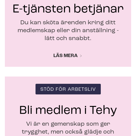
t
E-tjänsten betjänar
e
r
Du kan sköta ärenden kring ditt
medlemskap eller din anställning -
lätt och snabbt.
LÄS MERA
STÖD FÖR ARBETSLIV
Bli medlem i Tehy
Vi är en gemenskap som ger
trygghet, men också glädje och