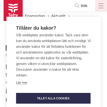
Hoppa
Sök
Op
till
ma
huvudinnehåll
Framsidan
Aktuellt
na
Aktuellt hos Tehy
Tillåter du kakor?
Medlingen i kollektivavtalet för den privata so­ci­al­ser­vicebran­schen (SOSTES) blir intensivare: uppdatera dina medlemsuppgifter nu
Vår webbplats använder kakor. Tack vare dem
kan du använda webbplatsen lätt och smidigt. Vi
använder kakor för att förbättra funktionen för
ARTICLE
AKTUELLT
och användarens upplevelse av vår webbplats.
CATEGORY
Author
5.2.2026 | 14:33
| Text:
Jan-Olof Eriksson
Vi använder en del kakor för statistikföring,
genom vilken vi utvecklar webbplatsen.
Medlingen i kollektivavtalet
Dessutom använder vi kakor för att rikta
för den privata so­ci­al­ser­
reklam.
vicebran­schen (SOSTES) blir
Läs mer
intensivare: uppdatera dina
medlemsuppgifter nu
TILLÅT ALLA COOKIES