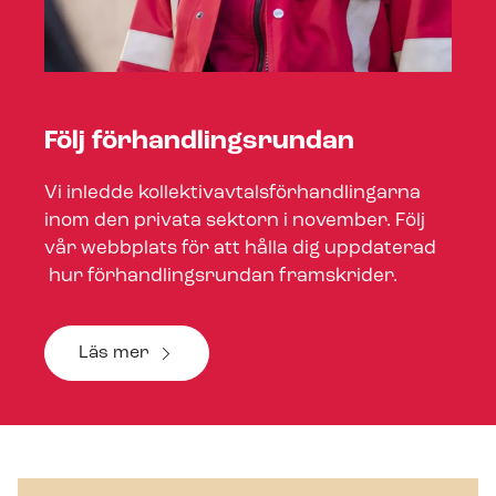
Följ för­hand­lings­run­dan
Vi inledde kol­lek­tivav­tals­för­hand­ling­ar­na
inom den privata sektorn i november. Följ
vår webbplats för att hålla dig uppdaterad
hur för­hand­lings­run­dan framskrider.
Läs mer