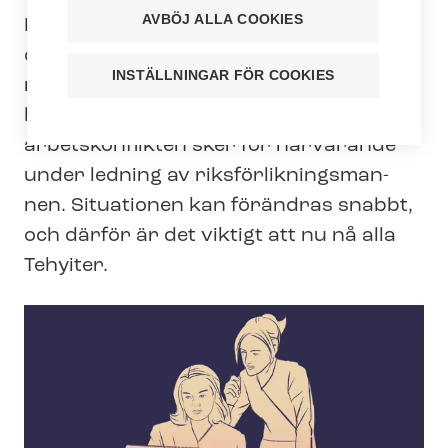
AVBÖJ ALLA COOKIES
Kol­lek­tivav­tals­för­hand­ling­ar­na inom
den privata so­ci­al­ser­vicebran­schen har
INSTÄLLNINGAR FÖR COOKIES
nått ett kritiskt skede. Ett strejkvarsel
har utfärdats och medling i
arbetskonflikten sker för närvarande
under ledning av riks­för­lik­nings­man­
nen. Situationen kan förändras snabbt,
och därför är det viktigt att nu nå alla
Tehyiter.