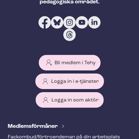
pedagogiska området.
Bli medlem i Tehy
Logga in i e-tjänster
Logga in som aktör
T
e
Med­lems­för­må­ner
h
Fackombud/förtroendeman på din arbetsplats