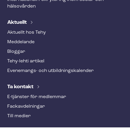
hälsovården
Aktuellt
Aktuellt hos Tehy
Meddelande
Bloggar
Tehy-lehti artikel
Evenemangs- och ut­bild­nings­ka­len­der
Ta kontakt
E-tjänster för medlemmar
Fackav­del­ning­ar
Till medier