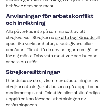
medlem går miste om viktiga råd just när hen
behöver dem som mest.
Anvisningar för arbetskonflikt
och inriktning
Alla påverkas inte på samma sätt av ett
strejkvarsel. Strejkerna
är ofta begränsade
till
specifika verksamheter, arbetsgivare eller
områden. För att få de anvisningar som gäller
för dig måste Tehy veta exakt var och hurdant
arbete du utför.
Strej­ker­sätt­ning­ar
I händelse av strejk kommer utbetalningen av
strej­ker­sätt­ning­ar att baseras på uppgifterna i
medlemsregistret. Felaktiga eller ofullständiga
uppgifter kan försena utbetalningen av
ersättningarna.