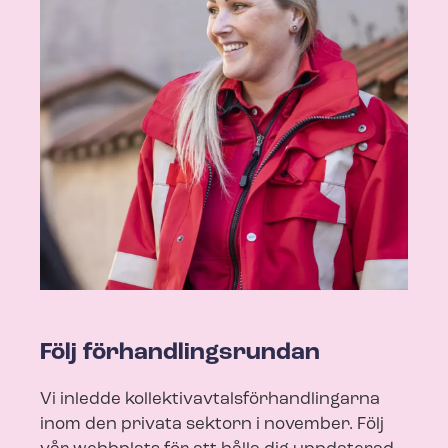
Följ för­hand­lings­run­dan
Vi inledde kol­lek­tivav­tals­för­hand­ling­ar­na
inom den privata sektorn i november. Följ