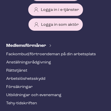
Logga in i e-tjänster
Logga in som aktör
T
e
Med­lems­för­må­ner
h
Fackombud/förtroendeman på din arbetsplats
y
An­ställ­nings­råd­giv­ning
f
o
Rättstjänst
o
Ar­bets­lös­hets­skydd
t
Försäkringar
e
Utbildningar och evenemang
r
Tehy-​tidskriften