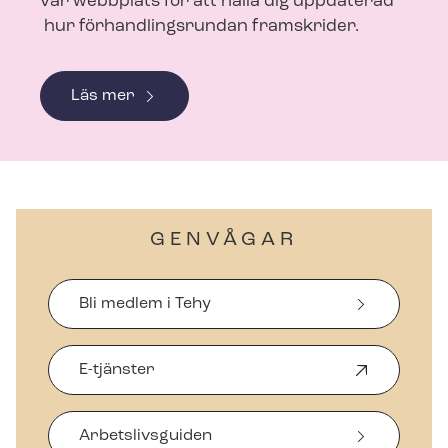
vår webbplats för att hålla dig uppdaterad
hur för­hand­lings­run­dan framskrider.
Läs mer
GENVÅGAR
Bli medlem i Tehy
E-tjänster
Ö
p
p
Arbetslivsguiden
n