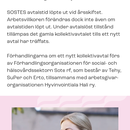
SOSTES avtalstid löpte ut vid årsskiftet.
Arbetsvillkoren förändras dock inte även om
avtalstiden löpt ut. Under avtalslöst tillstånd
tillämpas det gamla kollektivavtalet tills ett nytt
avtal har träffats.
Förhandlingarna om ett nytt kollektivavtal förs
av För­hand­lings­or­ga­ni­sa­tio­nen för social- och
hälsovårdssektorn Sote rf, som består av Tehy,
SuPer och Erto, tillsammans med ar­bets­gi­var­
or­ga­ni­sa­tio­nen Hyvinvointiala Hali ry.