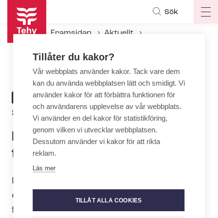
Hoppa
Sök
Op
till
ma
huvudinnehåll
Framsidan
Aktuellt
na
Aktuellt hos Tehy
Tillåter du kakor?
Förhandlingarna om SOSTES fortsatte på torsdagen
Vår webbplats använder kakor. Tack vare dem
kan du använda webbplatsen lätt och smidigt. Vi
använder kakor för att förbättra funktionen för
ARTICLE
AKTUELLT
och användarens upplevelse av vår webbplats.
CATEGORY
Author
23.1.2026 | 7:44
| Text:
Mirka Mäntylä
Vi använder en del kakor för statistikföring,
genom vilken vi utvecklar webbplatsen.
Förhandlingarna om SOSTES
Dessutom använder vi kakor för att rikta
fortsatte på torsdagen
reklam.
Läs mer
Förhandlingarna om kollektivavtalet för
den privata so­ci­al­ser­vicebran­schen
TILLÅT ALLA COOKIES
fortsatte på torsdagen den 22 januari.