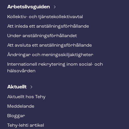
Ar­bets­livs­gui­den
Kollektiv- och tjäns­te­kol­lek­tivav­tal
Att inleda ett an­ställ­nings­för­hål­lan­de
Under an­ställ­nings­för­hål­lan­det
Att avsluta ett an­ställ­nings­för­hål­lan­de
Ändringar och me­nings­skilj­ak­tig­he­ter
Internationell rekrytering inom social- och
hälsovården
Aktuellt
Aktuellt hos Tehy
Meddelande
Bloggar
Tehy-lehti artikel