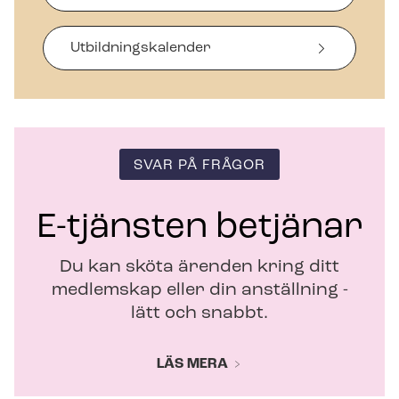
a
s
i
Ut­bild­nings­ka­len­der
n
y
t
t
f
ö
SVAR PÅ FRÅGOR
n
s
t
E-tjänsten betjänar
e
r
Du kan sköta ärenden kring ditt
medlemskap eller din anställning -
lätt och snabbt.
LÄS MERA