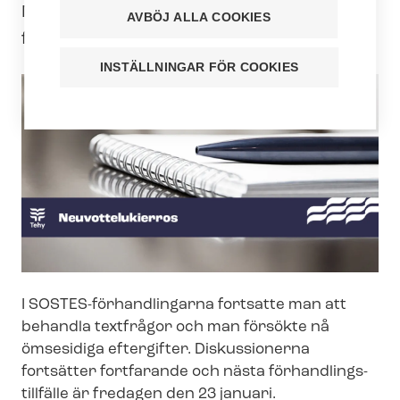
Nästa för­hand­lings­till­fäl­le är i dag,
AVBÖJ ALLA COOKIES
fredagen den 23 januari.
INSTÄLLNINGAR FÖR COOKIES
I SOSTES-​förhandlingarna fortsatte man att
behandla textfrågor och man försökte nå
ömsesidiga eftergifter. Diskussionerna
fortsätter fortfarande och nästa för­hand­lings­
till­fäl­le är fredagen den 23 januari.