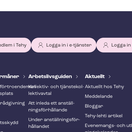
edlem i Tehy
Logga in i e-tjänster
Logga in
r­må­ner
Ar­bets­livs­gui­den
Aktuellt
förtroendeman
Kollektiv- och tjäns­te­kol­
Aktuellt hos Tehy
splats
lek­tivav­tal
Meddelande
­råd­giv­ning
Att inleda ett an­ställ­
Bloggar
nings­för­hål­lan­de
Tehy-lehti artikel
Under an­ställ­nings­för­
ets­skydd
Evenemangs- och ut­b
hål­lan­det