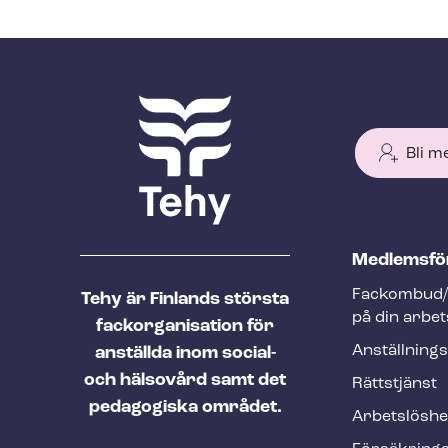
Bli m
T
Med­lems­fö
e
Fackombud/
Tehy är Finlands största
h
på din arbet
fackorganisation för
y
An­ställ­nings
anställda inom social-
f
och hälsovård samt det
Rättstjänst
o
pedagogiska området.
Ar­bets­lös­h
o