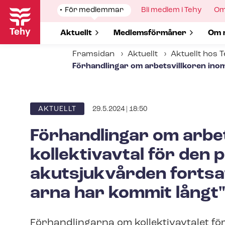
Hoppa
Show
För medlemmar
Show
Bli medlem i Tehy
Sh
Om
till
submenu
submenu
su
for
for
for
huvudinnehåll
Show submenu for
Aktuellt
Show submenu for
Med­lems­för­må­ner
Sho
Om 
Framsidan
Aktuellt
Aktuellt hos 
Förhandlingar om arbetsvillkoren inom k
29.5.2024 | 18:50
ARTICLE
AKTUELLT
CATEGORY
Förhandlingar om arbe
kollektivavtal för den 
akutsjukvården fortsatte
ar­na har kommit långt
Förhandlingarna om kollektivavtalet för 