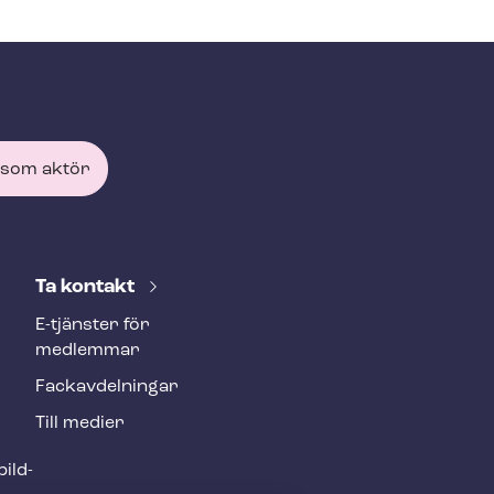
 som aktör
Ta kontakt
E-tjänster för
medlemmar
Fackav­del­ning­ar
Till medier
ild­