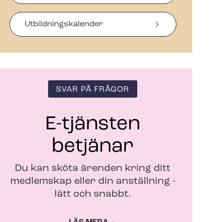
a
s
i
Ut­bild­nings­ka­len­der
n
y
t
t
f
ö
SVAR PÅ FRÅGOR
n
s
t
E-tjänsten
e
r
betjänar
Du kan sköta ärenden kring ditt
medlemskap eller din anställning -
lätt och snabbt.