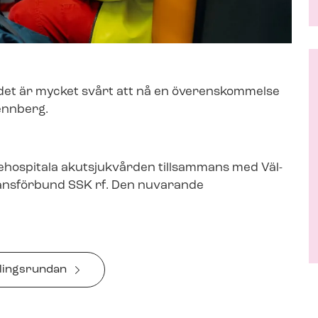
en det är mycket svårt att nå en överenskommelse
ennberg.
rehospitala akutsjukvården tillsammans med Väl­
lansförbund SSK rf.
Den nuvarande
­lings­run­dan