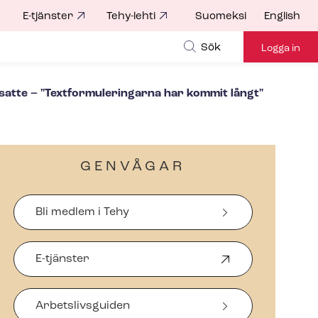
E-tjänster
Tehy-lehti
Suomeksi
English
for
Sök
Logga in
e – "Text­for­mu­le­ring­ar­na har kommit långt"
GENVÅGAR
Bli medlem i Tehy
E-tjänster
Ö
p
p
Arbetslivsguiden
n