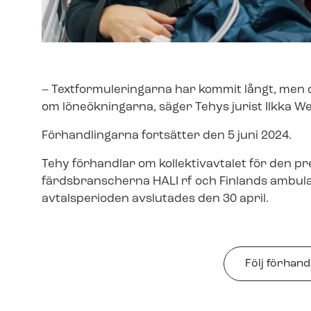
– Text­for­mu­le­ring­ar­na har kommit långt, m
om löneökningarna, säger Tehys jurist Ilkka W
Förhandlingarna fortsätter den 5 juni 2024.
Tehy förhandlar om kollektivavtalet för den p
färds­bran­scher­na HALI rf och Finlands ambu
avtalsperioden avslutades den 30 april.
Följ för­hand