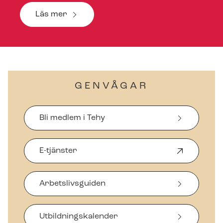
Läs mer
GENVÅGAR
Bli medlem i Tehy
E-tjänster
Ö
p
p
Arbetslivsguiden
n
a
s
i
Ut­bild­nings­ka­len­der