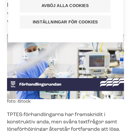
kollektivavtalet för häl­so­vårds­ser­
AVBÖJ ALLA COOKIES
vicebran­schen (TPTES) med
Välfärdsbranschen Hali rf.
INSTÄLLNINGAR FÖR COOKIES
Image
foto: iStock
text
TPTES-​förhandlingarna har framskridit i
konstruktiv anda, men svåra textfrågor samt
löneförhöjningar återstår fortfarande att lösa.