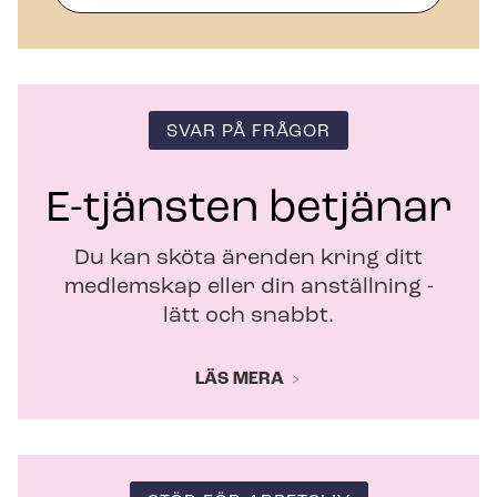
n
y
t
t
f
ö
SVAR PÅ FRÅGOR
n
s
t
E-tjänsten betjänar
e
r
Du kan sköta ärenden kring ditt
medlemskap eller din anställning -
lätt och snabbt.
LÄS MERA