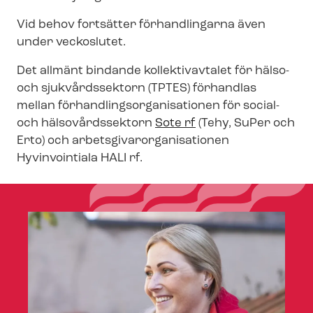
Vid behov fortsätter förhandlingarna även
under veckoslutet.
Det allmänt bindande kollektivavtalet för hälso-
och sjukvårdssektorn (TPTES) förhandlas
mellan för­hand­lings­or­ga­ni­sa­tio­nen för social-
och hälsovårdssektorn
Sote rf
(Tehy, SuPer och
Erto) och ar­bets­gi­var­or­ga­ni­sa­tio­nen
Hyvinvointiala HALI rf.