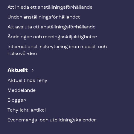
Att inleda ett an­ställ­nings­för­hål­lan­de
Under an­ställ­nings­för­hål­lan­det
Att avsluta ett an­ställ­nings­för­hål­lan­de
Ändringar och me­nings­skilj­ak­tig­he­ter
Internationell rekrytering inom social- och
hälsovården
Aktuellt
Aktuellt hos Tehy
Meddelande
Bloggar
Tehy-lehti artikel
Evenemangs- och ut­bild­nings­ka­len­der