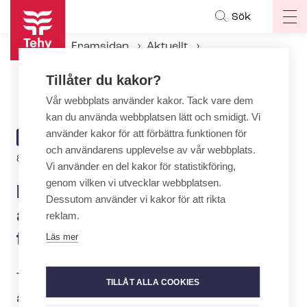
Hoppa
Sök
Op
till
ma
huvudinnehåll
Framsidan
Aktuellt
na
Aktuellt hos Tehy
Tillåter du kakor?
Det finns fortfarande frågor att lösa i TPTES-​förhandlingarna
Vår webbplats använder kakor. Tack vare dem
kan du använda webbplatsen lätt och smidigt. Vi
använder kakor för att förbättra funktionen för
ARTICLE
AKTUELLT
och användarens upplevelse av vår webbplats.
CATEGORY
8.5.2026 | 15:47
Vi använder en del kakor för statistikföring,
genom vilken vi utvecklar webbplatsen.
Det finns fortfarande frågor
Dessutom använder vi kakor för att rikta
att lösa i TPTES-​
reklam.
förhandlingarna
Läs mer
Tehy, SuPer och Erto (Sote rf) fortsätter
TILLÅT ALLA COOKIES
även i dag (8.5.) förhandlingarna om