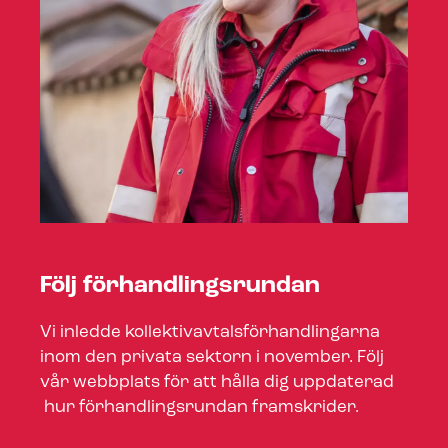
Följ för­hand­lings­run­dan
Vi inledde kol­lek­tivav­tals­för­hand­ling­ar­na
inom den privata sektorn i november. Följ
vår webbplats för att hålla dig uppdaterad
hur för­hand­lings­run­dan framskrider.