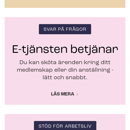
y
t
t
f
ö
SVAR PÅ FRÅGOR
n
s
t
E-tjänsten betjänar
e
r
Du kan sköta ärenden kring ditt
medlemskap eller din anställning -
lätt och snabbt.
LÄS MERA
STÖD FÖR ARBETSLIV