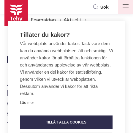
Hoppa
Sök
Op
till
ma
huvudinnehåll
Framsidan
Aktuellt
na
Aktuellt hos Tehy
Tillåter du kakor?
Årets sjukskötare Markku Keski-Rahkonen delar med sig av sin kompetens och stärker evidensbaserat vårdarbete
Vår webbplats använder kakor. Tack vare dem
kan du använda webbplatsen lätt och smidigt. Vi
använder kakor för att förbättra funktionen för
ARTICLE
AKTUELLT
och användarens upplevelse av vår webbplats.
CATEGORY
Author
12.5.2026 | 12:56
| Text:
Mirka Mäntylä
Vi använder en del kakor för statistikföring,
genom vilken vi utvecklar webbplatsen.
Årets sjukskötare Markku
Dessutom använder vi kakor för att rikta
Keski-Rahkonen delar med
reklam.
sig av sin kompetens och
Läs mer
stärker evidensbaserat
vårdarbete
TILLÅT ALLA COOKIES