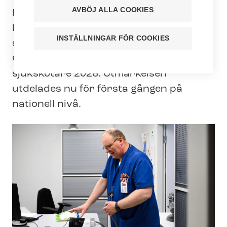
AVBÖJ ALLA COOKIES
Finlands Sjukskötare rf har utsett
Markku Keski-Rahkonen, som arbetar
INSTÄLLNINGAR FÖR COOKIES
som söm­nap­né­sjuk­skö­ta­re i Mellersta
Österbottens välfärdsområde, till årets
sjukskötare 2026. Utmärkelsen
utdelades nu för första gången på
nationell nivå.