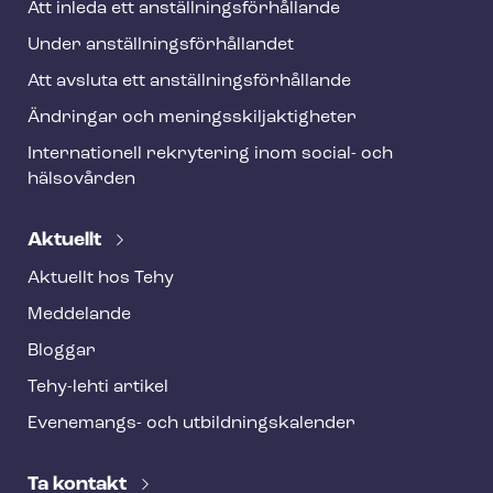
Att inleda ett an­ställ­nings­för­hål­lan­de
Under an­ställ­nings­för­hål­lan­det
Att avsluta ett an­ställ­nings­för­hål­lan­de
Ändringar och me­nings­skilj­ak­tig­he­ter
Internationell rekrytering inom social- och
hälsovården
Aktuellt
Aktuellt hos Tehy
Meddelande
Bloggar
Tehy-lehti artikel
Evenemangs- och ut­bild­nings­ka­len­der
Ta kontakt