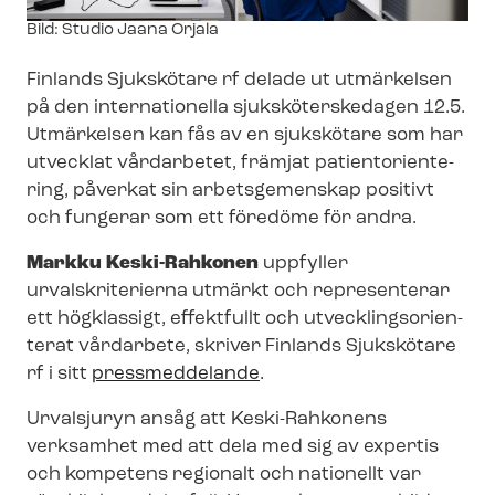
Image
Bild: Studio Jaana Orjala
text
Finlands Sjukskötare rf delade ut utmärkelsen
på den internationella sjuk­skö­terske­da­gen 12.5.
Utmärkelsen kan fås av en sjukskötare som har
utvecklat vårdarbetet, främjat pa­ti­en­t­o­ri­en­te­
ring, påverkat sin arbetsgemenskap positivt
och fungerar som ett föredöme för andra.
Markku Keski-Rahkonen
uppfyller
urvalskriterierna utmärkt och representerar
ett högklassigt, effektfullt och ut­veck­lings­o­ri­en­
te­rat vårdarbete, skriver Finlands Sjukskötare
rf i sitt
pressmeddelande
.
Urvalsjuryn ansåg att Keski-Rahkonens
verksamhet med att dela med sig av expertis
och kompetens regionalt och nationellt var