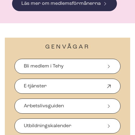
Läs mer om medlemsförmånerna
GENVÅGAR
Bli medlem i Tehy
E-tjänster
Ö
p
p
Arbetslivsguiden
n
a
s
i
Ut­bild­nings­ka­len­der
n