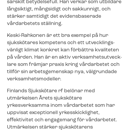
särskilt betydelsefull. Han verkar som utbildare
långsiktigt, mångsidigt och sakkunnigt, och
stärker samtidigt det evidensbaserade
vårdarbetets ställning.
Keski-Rahkonen är ett bra exempel på hur
sjukskötares kompetens och ett ut­veck­lings­
vän­ligt klimat konkret kan förbättra kvaliteten
på vården. Han är en aktiv verk­sam­hets­ut­veck­
la­re som främjar praxis kring vårdarbetet och
tillför sin arbetsgemenskap nya, välgrundade
verk­sam­hets­mo­del­ler.
Finlands Sjukskötare rf belönar med
utmärkelsen Årets sjukskötare
yrkesverksamma inom vårdarbetet som har
uppvisat exceptionell yrkesskicklighet,
effektivitet och engagemang för vårdarbetet.
Utmärkelsen stärker sjukskötarens