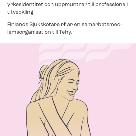
yrkesidentitet och uppmuntrar till professionell
utveckling.
Finlands Sjukskötare rf är en sam­ar­bets­med­
lems­or­ga­ni­sa­tion till Tehy.