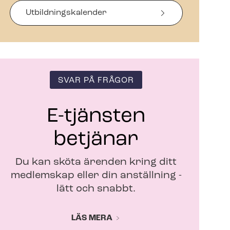
s
i
Ut­bild­nings­ka­len­der
n
y
t
t
f
ö
SVAR PÅ FRÅGOR
n
s
t
E-tjänsten
e
r
betjänar
Du kan sköta ärenden kring ditt
medlemskap eller din anställning -
lätt och snabbt.
LÄS MERA