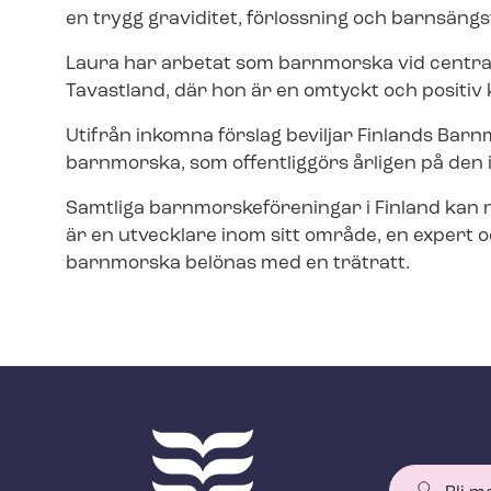
en trygg graviditet, förlossning och barnsängst
Laura har arbetat som barnmorska vid centrals
Tavastland, där hon är en omtyckt och positiv k
Utifrån inkomna förslag beviljar Finlands Ba
barnmorska, som offentliggörs årligen på den
Samtliga barn­mors­ke­för­e­ning­ar i Finland
är en utvecklare inom sitt område, en expert o
barnmorska belönas med en trätratt.