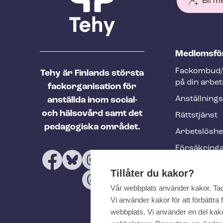
Bli m
T
Med­lems­fö
e
Fackombud/
Tehy är Finlands största
h
på din arbet
fackorganisation för
y
An­ställ­nings
anställda inom social-
f
och hälsovård samt det
Rättstjänst
o
pedagogiska området.
Ar­bets­lös­h
o
Försäkring
t
Utbildninga
e
Tillåter du kakor?
evenemang
r
Vår webbplats använder kakor. Ta
Tehy-​tidskri
Vi använder kakor för att förbättr
webbplats. Vi använder en del kakor