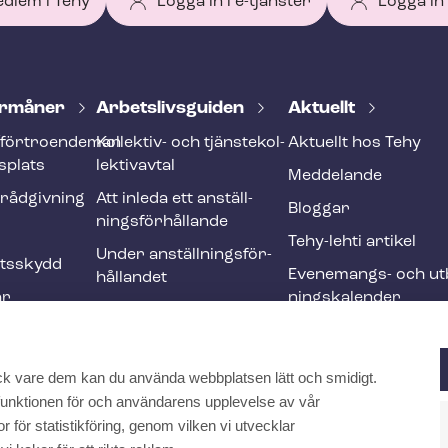
edlem i Tehy
Logga in i e-tjänster
Logga in
r­må­ner
Ar­bets­livs­gui­den
Aktuellt
förtroendeman
Kollektiv- och tjäns­te­kol­
Aktuellt hos Tehy
splats
lek­tivav­tal
Meddelande
­råd­giv­ning
Att inleda ett an­ställ­
Bloggar
nings­för­hål­lan­de
Tehy-lehti artikel
Under an­ställ­nings­för­
ets­skydd
Evenemangs- och ut­b
hål­lan­det
ar
nings­ka­len­der
Att avsluta ett an­ställ­
r och
nings­för­hål­lan­de
Ändringar och me­nings­
ck vare dem kan du använda webbplatsen lätt och smidigt.
ften
skilj­ak­tig­he­ter
a funktionen för och användarens upplevelse av vår
Internationell
 för statistikföring, genom vilken vi utvecklar
rekrytering inom social-