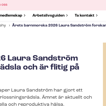
ow
 oss
bmenu
w submenu for
medlemskap
Show submenu for
Ar­bets­livs­gui­den
Show submenu 
Ta kontakt
Tehy
Årets barnmorska 2026 Laura Sandström forskar i fö
6 Laura Sandström
äds­la och är flitig på
aper Laura Sandström har gjort ett
­loss­nings­räds­la. Ämnet är aktuellt och
ella och reproduktiva hälsa.