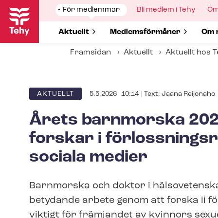
Hoppa
Show
För medlemmar
Show
Bli medlem i Tehy
Sh
Om
till
submenu
submenu
su
for
for
for
huvudinnehåll
Show submenu for
Aktuellt
Show submenu for
Med­lems­för­må­ner
Sho
Om 
Framsidan
Aktuellt
Aktuellt hos 
Author
5.5.2026 | 10:14
| Text:
Jaana Reijonaho
ARTICLE
AKTUELLT
CATEGORY
Årets barnmorska 202
forskar i för­loss­nings­r
sociala medier
Barnmorska och doktor i hälsovetensk
betydande arbete genom att forska ii för
viktigt för främjandet av kvinnors sexu