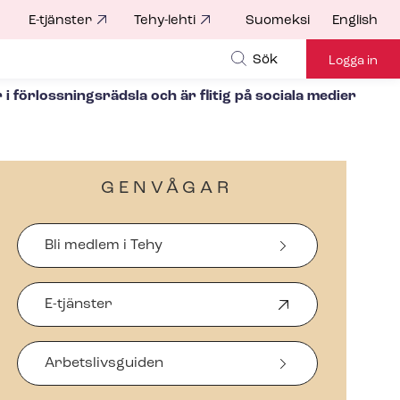
E-tjänster
Tehy-lehti
Suomeksi
English
for
Sök
Logga in
r­loss­nings­räds­la och är flitig på sociala medier
GENVÅGAR
Bli medlem i Tehy
E-tjänster
Ö
p
p
Arbetslivsguiden
n
a