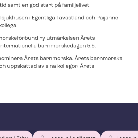
id samt en god start på familjelivet.
jukhusen i Egentliga Tavastland och Päijänne-​
ollega.
rnmorskeförbund ry utmärkelsen Årets
 internationella barnmorskedagen 5.5.
 kan nominera Årets barnmorska. Årets barnmorska
ch uppskattad av sina kollegor. Årets