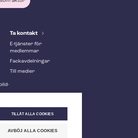
 som aktör
Ta kontakt
E-tjänster för
medlemmar
Fackav­del­ning­ar
Till medier
ild­
TILLÅT ALLA COOKIES
AVBÖJ ALLA COOKIES