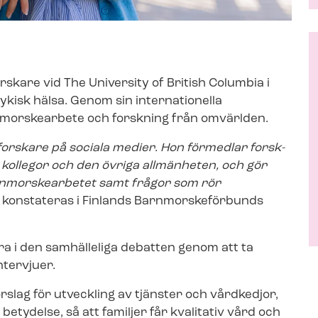
kare vid The University of British Columbia i
ykisk hälsa. Genom sin internationella
orskearbete och forskning från omvärlden.
 forskare på sociala medier
.
Hon förmedlar forsk­
både kollegor och den övriga allmänheten, och gör
arnmorskearbetet samt frågor som rör
, konstateras i Finlands Barn­mors­ke­för­bunds
ura i den samhälleliga debatten genom att ta
ntervjuer.
lag för utveckling av tjänster och vårdkedjor,
ydelse, så att familjer får kvalitativ vård och