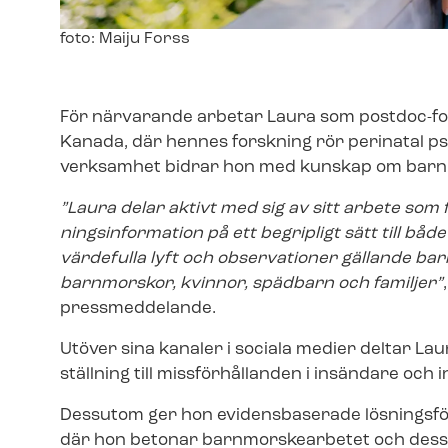
Image
foto: Maiju Forss
text
För närvarande arbetar Laura som postdoc-fors
Kanada, där hennes forskning rör perinatal ps
verksamhet bidrar hon med kunskap om barnm
”Laura delar aktivt med sig av sitt arbete som
nings­in­for­ma­tion på ett begripligt sätt till 
värdefulla lyft och observationer gällande b
barnmorskor, kvinnor, spädbarn och familjer”
pressmeddelande.
Utöver sina kanaler i sociala medier deltar La
ställning till missförhållanden i insändare och i
Dessutom ger hon evidensbaserade lösningsförs
där hon betonar barnmorskearbetet och dess bet