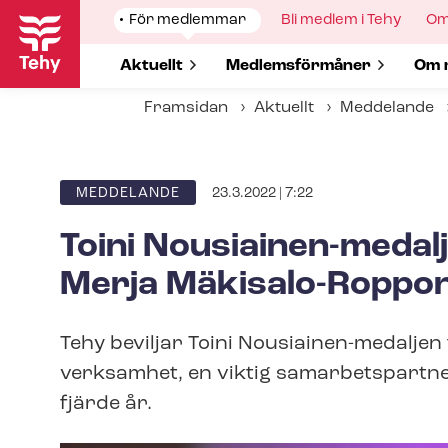
Hoppa
Show
För medlemmar
Show
Bli medlem i Tehy
Sh
Om
till
submenu
submenu
su
for
for
for
huvudinnehåll
Show submenu for
Aktuellt
Show submenu for
Med­lems­för­må­ner
Sho
Om 
Framsidan
Aktuellt
Meddelande
23.3.2022 | 7:22
ARTICLE
MEDDELANDE
CATEGORY
Toini Nousiainen-​medal
Merja Mäkisalo-Roppo
Tehy beviljar Toini Nousiainen-​medaljen
verksamhet, en viktig samarbetspartner 
fjärde år.