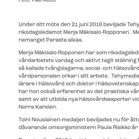
Image
Foto: Pasi Autio
text
Under sitt möte den 21 juni 2016 beviljade Tehys
riksdagsledamot Merja Mäkisalo-Ropponen. Meda
ne­mang­et Parasta aikaa.
Merja Mäkisalo-Ropponen har som riksdagsled
vårdarbetets vardag och aktivt tagit ställnin
så kallade tvångslagarna, social- och häl­so­vårds­
vårdpersonalen orkar i sitt arbete. Tehymed
lärare i hälsovård och doktor i hälsovetenskaper
har hon också erfarenhet av det praktiska v
samt av att utbilda nya häl­so­vårds­ex­per­ter vi
Norra Karelen.
Toini Nousiainen-​medaljen beviljades nu för åt
dåvarande omsorgsministern Paula Risikko år 