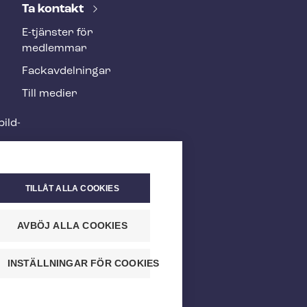
Ta kontakt
E-tjänster för
medlemmar
Fackav­del­ning­ar
Till medier
ild­
TILLÅT ALLA COOKIES
AVBÖJ ALLA COOKIES
INSTÄLLNINGAR FÖR COOKIES