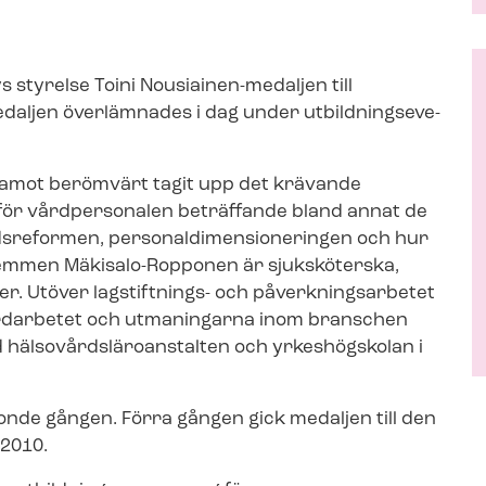
 styrelse Toini Nousiainen-​medaljen till
ljen överlämnades i dag under ut­bild­nings­e­ve­
amot berömvärt tagit upp det krävande
g för vårdpersonalen beträffande bland annat de
re­for­men, per­so­nal­di­men­sio­ne­ring­en och hur
lemmen Mäkisalo-Ropponen är sjuksköterska,
. Utöver lagstiftnings- och på­verk­nings­ar­be­tet
årdarbetet och utmaningarna inom branschen
d häl­so­vårds­läro­an­stal­ten och yrkeshögskolan i
tonde gången. Förra gången gick medaljen till den
2010.