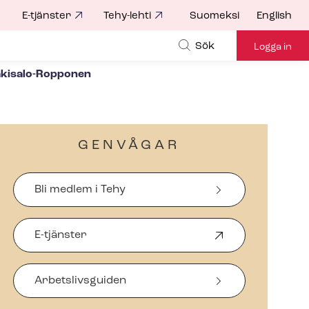
E-tjänster
Tehy-lehti
Suomeksi
English
for
Sök
Logga in
Mäkisalo-Ropponen
GENVÅGAR
Bli medlem i Tehy
E-tjänster
Ö
p
p
Arbetslivsguiden
n
a