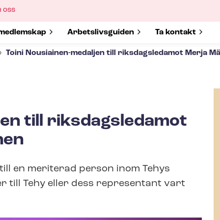
ow
 oss
bmenu
w submenu for
medlemskap
Show submenu for
Ar­bets­livs­gui­den
Show submenu 
Ta kontakt
Toini Nousiainen-​medaljen till riksdagsledamot Merja 
jen till riksdagsledamot
nen
 till en meriterad person inom Tehys
till Tehy eller dess representant vart