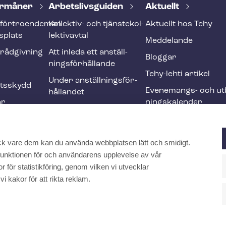
r­må­ner
Ar­bets­livs­gui­den
Aktuellt
förtroendeman
Kollektiv- och tjäns­te­kol­
Aktuellt hos Tehy
splats
lek­tivav­tal
Meddelande
­råd­giv­ning
Att inleda ett an­ställ­
Bloggar
nings­för­hål­lan­de
Tehy-lehti artikel
Under an­ställ­nings­för­
ets­skydd
Evenemangs- och ut­b
hål­lan­det
ar
nings­ka­len­der
Att avsluta ett an­ställ­
r och
nings­för­hål­lan­de
Ändringar och me­nings­
ck vare dem kan du använda webbplatsen lätt och smidigt.
ften
skilj­ak­tig­he­ter
a funktionen för och användarens upplevelse av vår
Internationell
 för statistikföring, genom vilken vi utvecklar
rekrytering inom social-
kakor för att rikta reklam.
och hälsovården