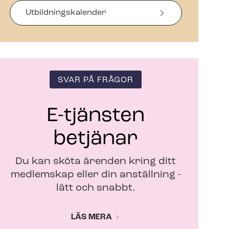
s
i
Ut­bild­nings­ka­len­der
n
y
t
t
f
ö
SVAR PÅ FRÅGOR
n
s
t
E-tjänsten
e
r
betjänar
Du kan sköta ärenden kring ditt
medlemskap eller din anställning -
lätt och snabbt.
LÄS MERA