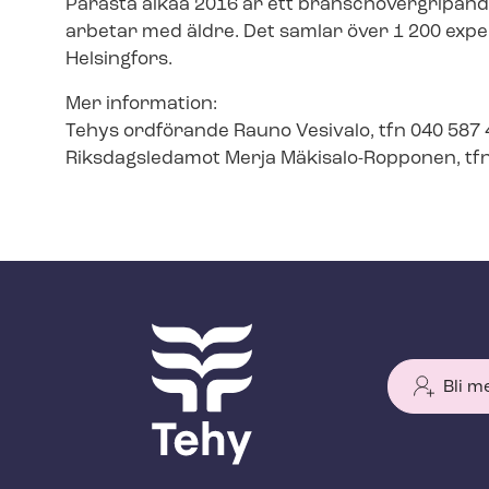
Parasta aikaa 2016 är ett bran­schö­ver­gri­pan­d
arbetar med äldre. Det samlar över 1 200 exper
Helsingfors.
Mer information:
Tehys ordförande Rauno Vesivalo, tfn 040 587
Riksdagsledamot Merja Mäkisalo-Ropponen, tfn
Bli m
T