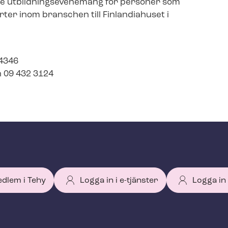
e ut­bild­nings­e­ve­ne­mang för personer som
ter inom branschen till Finlandiahuset i
 4346
 09 432 3124
edlem i Tehy
Logga in i e-tjänster
Logga in