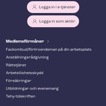
Logga in i e-tjänster
Logga in som aktör
T
e
Med­lems­för­må­ner
h
Fackombud/förtroendeman på din arbetsplats
y
An­ställ­nings­råd­giv­ning
f
o
Rättstjänst
o
Ar­bets­lös­hets­skydd
t
Försäkringar
e
Utbildningar och evenemang
r
Tehy-​tidskriften