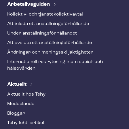
Ar­bets­livs­gui­den
Kollektiv- och tjäns­te­kol­lek­tivav­tal
Att inleda ett an­ställ­nings­för­hål­lan­de
Under an­ställ­nings­för­hål­lan­det
Att avsluta ett an­ställ­nings­för­hål­lan­de
Ändringar och me­nings­skilj­ak­tig­he­ter
Internationell rekrytering inom social- och
hälsovården
Aktuellt
Aktuellt hos Tehy
Meddelande
Bloggar
Tehy-lehti artikel