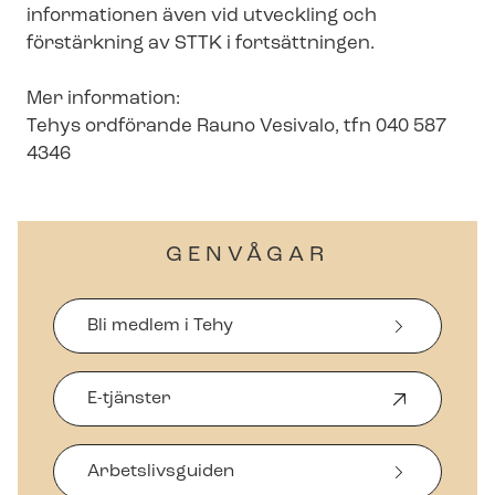
informationen även vid utveckling och
förstärkning av STTK i fortsättningen.
Mer information:
Tehys ordförande Rauno Vesivalo, tfn 040 587
4346
GENVÅGAR
Bli medlem i Tehy
E-tjänster
Ö
p
p
Arbetslivsguiden
n