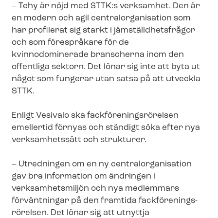
– Tehy är nöjd med STTK:s verksamhet. Den är
en modern och agil cen­tral­or­ga­ni­sa­tion som
har profilerat sig starkt i jäm­ställd­hets­frå­gor
och som förespråkare för de
kvinnodominerade branscherna inom den
offentliga sektorn. Det lönar sig inte att byta ut
något som fungerar utan satsa på att utveckla
STTK.
Enligt Vesivalo ska fack­för­e­nings­rö­rel­sen
emellertid förnyas och ständigt söka efter nya
verksamhetssätt och strukturer.
– Utredningen om en ny cen­tral­or­ga­ni­sa­tion
gav bra information om ändringen i
verksamhetsmiljön och nya medlemmars
förväntningar på den framtida fack­för­e­nings­
rö­rel­sen. Det lönar sig att utnyttja