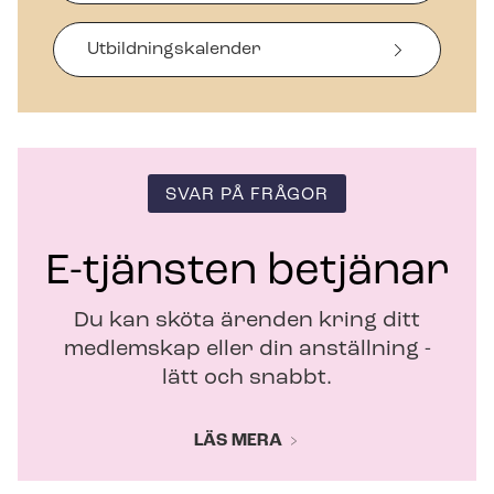
a
s
i
Ut­bild­nings­ka­len­der
n
y
t
t
f
ö
SVAR PÅ FRÅGOR
n
s
t
E-tjänsten betjänar
e
r
Du kan sköta ärenden kring ditt
medlemskap eller din anställning -
lätt och snabbt.
LÄS MERA