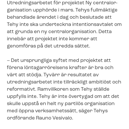
Utredningsarbetet för projektet Ny cen­tral­or­
ga­ni­sa­tion upphörde i mars. Tehys fullmäktige
behandlade ärendet i dag och beslutade att
Tehy inte ska underteckna intentionsavtalet om
att grunda en ny cen­tral­or­ga­ni­sa­tion. Detta
innebär att projektet inte kommer att
genomföras på det utredda sättet.
– Det ursprungliga syftet med projektet att
förena löntagarrörelsens krafter är bra och
värt att stödja. Tyvärr är resultatet av
utredningsarbetet inte tillräckligt ambitiöst och
reformativt. Ramvillkoren som Tehy ställde
uppfylls inte. Tehy är inte övertygad om att det
skulle uppstå en helt ny partilös organisation
med öppna verksamhetssätt, säger Tehys
ordförande Rauno Vesivalo.