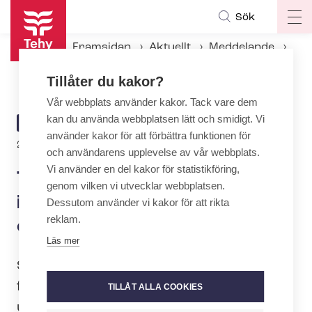
Hoppa
Sök
Op
till
ma
huvudinnehåll
Framsidan
Aktuellt
Meddelande
na
Tehy undertecknar inte intentionsavtalet om den nya cen­tral­or­ga­ni­sa­tio­nen
Tillåter du kakor?
Vår webbplats använder kakor. Tack vare dem
kan du använda webbplatsen lätt och smidigt. Vi
ARTICLE
MEDDELANDE
använder kakor för att förbättra funktionen för
CATEGORY
23.3.2022 | 7:22
och användarens upplevelse av vår webbplats.
Vi använder en del kakor för statistikföring,
Tehy undertecknar inte
genom vilken vi utvecklar webbplatsen.
intentionsavtalet om den nya
Dessutom använder vi kakor för att rikta
reklam.
cen­tral­or­ga­ni­sa­tio­nen
Läs mer
Social- och hälsovårdens
fackorganisation Tehy valde att gå med i
TILLÅT ALLA COOKIES
utredningen Ny cen­tral­or­ga­ni­sa­tion