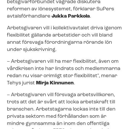
bets­gi­var­för­bun­det vägrade diskutera
reformen av lönesystemet, förklarar SuPers
avtalsförhandlare
Jukka Parkkola
.
Arbetsgivaren vill i kollektivavtalet driva igenom
flexibilitet gällande arbetstider och vill bland
annat försvaga förordningarna rörande lön
under sjukskrivning.
– Arbetsgivaren vill ha mer flexibilitet, även om
vårdkrisen inte har lindrats och medlemmarna
redan nu visar orimligt stor flexibilitet", menar
Tehys jurist
Mirja Kinnunen
.
– Arbetsgivaren vill försvaga arbetsvillkoren,
trots att det är svårt att locka arbetskraft till
branschen. Arbetstagarna lockas inte till den
privata sektorn med förhållanden som är
mindre gynnsamma än inom den offentliga