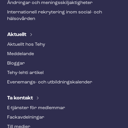
Ändringar och me­nings­skilj­ak­tig­he­ter
Internationell rekrytering inom social- och
hälsovården
Aktuellt
Aktuellt hos Tehy
Meddelande
Bloggar
Tehy-lehti artikel
Evenemangs- och ut­bild­nings­ka­len­der
Ta kontakt
E-tjänster för medlemmar
Fackav­del­ning­ar
Till medier