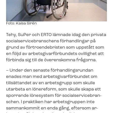
Image
Foto: Kaisa Sirén
text
Tehy, SuPer och ERTO lämnade idag den privata
so­ci­al­ser­vicebran­schens förhandlingar på
grund av förtroendebristen som uppstått som
en följd av ar­bets­gi­var­för­bun­dets ovillighet att
förbinda sig till de överenskomna frågorna.
– Under den senaste för­hand­lings­run­dan
enades man med ar­bets­gi­var­för­bun­det om
tillsättandet av en arbetsgrupp som skulle
utarbeta en lönereform, som skulle skapa ett
sporrande lönesystem för so­ci­al­ser­vicebran­
schen. I praktiken har arbetsgruppen inte
sammankommit en enda gång, eftersom ar­