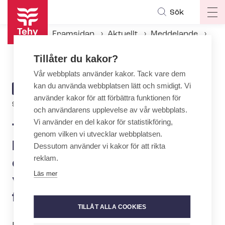
Hoppa
Sök
Op
till
ma
huvudinnehåll
Framsidan
Aktuellt
Meddelande
na
Tehy, SuPer och ERTO: Förtroendebristen försvårar den privata so­ci­al­ser­vicebran­schens förhandlingar
Tillåter du kakor?
Vår webbplats använder kakor. Tack vare dem
kan du använda webbplatsen lätt och smidigt. Vi
ARTICLE
MEDDELANDE
använder kakor för att förbättra funktionen för
CATEGORY
9.3.2020 | 13:00
och användarens upplevelse av vår webbplats.
Vi använder en del kakor för statistikföring,
Tehy, SuPer och ERTO:
genom vilken vi utvecklar webbplatsen.
Förtroendebristen försvårar
Dessutom använder vi kakor för att rikta
reklam.
den privata so­ci­al­ser­
Läs mer
vicebran­schens
förhandlingar
TILLÅT ALLA COOKIES