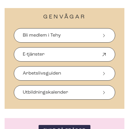
GENVÅGAR
Bli medlem i Tehy
E-tjänster
Ö
p
p
Arbetslivsguiden
n
a
s
i
Ut­bild­nings­ka­len­der
n
y
t
t
f
ö