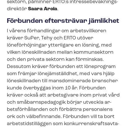
sektorn, påminner ERTO:s in­tres­se­be­vak­nings­
di­rek­tör
Saara Arola
.
Förbunden eftersträvar jämlikhet
I vårens förhandlingar om arbetsvillkoren
kräver SuPer, Tehy och ERTO utöver
löneförhöjningar ytterligare en lösning, med
vilken löneskillnaden mellan kommunsektorn
och den privata sektorn kan förminskas.
Dessutom kräver förbunden ett löneprogram
som främjar lönejämställdhet, med vars hjälp
löneskillnaden till mansdominerade branscher
kunde överbyggas inom 10 år. Förbunden
kräver också att arbetsgivare inom privat vård
och småbarnspedagogik börjar utveckla ar­
bets­för­hål­lan­den och förbättra personalens
ork och välbefinnande. Förbunden vill ta bort
ar­bets­tids­tilläg­gen som kon­kur­rens­krafts­av­ta­