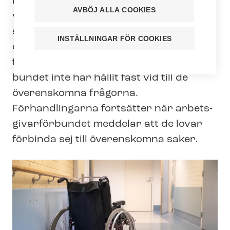
Fackföreningarna Tehy, SuPer och ERTO
AVBÖJ ALLA COOKIES
valde att lämna so­ci­al­ser­vicebran­
schens förhandlingar under måndag
INSTÄLLNINGAR FÖR COOKIES
eftermiddag. Som orsak meddelar
fackföreningarna att ar­bets­gi­var­för­
bun­det inte har hållit fast vid till de
överenskomna frågorna.
Förhandlingarna fortsätter när ar­bets­
gi­var­för­bun­det meddelar att de lovar
förbinda sej till överenskomna saker.