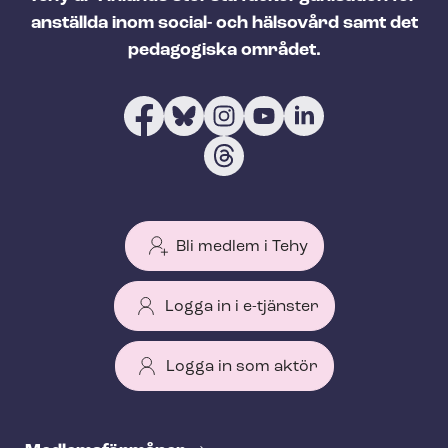
anställda inom social- och hälsovård samt det
pedagogiska området.
Bli medlem i Tehy
Logga in i e-tjänster
Logga in som aktör
T
e