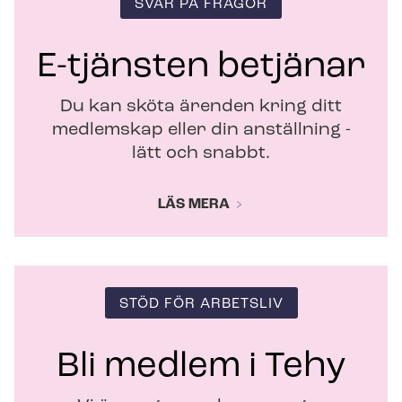
SVAR PÅ FRÅGOR
n
s
t
E-tjänsten betjänar
e
r
Du kan sköta ärenden kring ditt
medlemskap eller din anställning -
lätt och snabbt.
LÄS MERA
STÖD FÖR ARBETSLIV
Bli medlem i Tehy