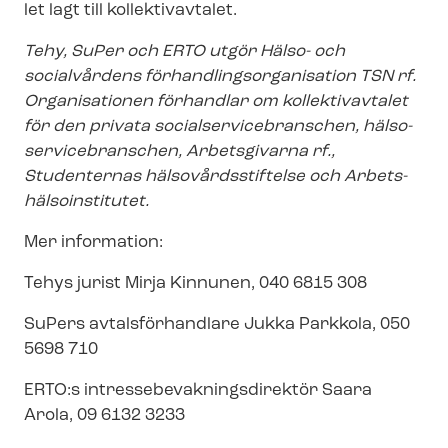
let lagt till kollektivavtalet.
Tehy, SuPer och ERTO utgör Hälso- och
socialvårdens för­hand­lings­or­ga­ni­sa­tion TSN rf.
Organisationen förhandlar om kollektivavtalet
för den privata so­ci­al­ser­vicebran­schen, häl­so­
ser­vicebran­schen, Arbetsgivarna rf.,
Studenternas häl­so­vårds­stif­tel­se och Ar­bets­
häl­so­in­sti­tu­tet.
Mer information:
Tehys jurist Mirja Kinnunen, 040 6815 308
SuPers avtalsförhandlare Jukka Parkkola, 050
5698 710
ERTO:s in­tres­se­be­vak­nings­di­rek­tör Saara
Arola, 09 6132 3233