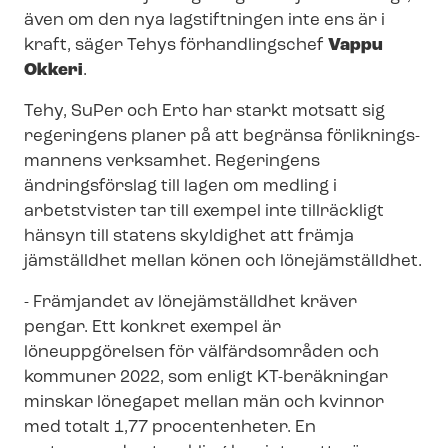
även om den nya lagstiftningen inte ens är i
kraft, säger Tehys förhandlingschef
Vappu
Okkeri
.
Tehy, SuPer och Erto har starkt motsatt sig
regeringens planer på att begränsa för­lik­nings­
man­nens verksamhet. Regeringens
ändringsförslag till lagen om medling i
arbetstvister tar till exempel inte tillräckligt
hänsyn till statens skyldighet att främja
jämställdhet mellan könen och lönejämställdhet.
- Främjandet av lönejämställdhet kräver
pengar. Ett konkret exempel är
löneuppgörelsen för välfärdsområden och
kommuner 2022, som enligt KT-beräkningar
minskar lönegapet mellan män och kvinnor
med totalt 1,77 procentenheter. En