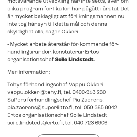
motsvarande utveckling har inte setts, även om
olika program för lika lön har pågått i åratal. Det
är mycket beklagligt att förlikningsmannen nu
inte tog hänsyn till detta mål och denna
skyldighet alls, säger Okkeri.
- Mycket arbete återstår för kommande för­
hand­lings­run­dor, konstaterar Ertos
organisationschef
Soile Lindstedt.
Mer information:
Tehys förhandlingschef Vappu Okkeri,
vappu.okkeri@tehy.fi
, tel. 0400-913 230
SuPers förhandlingschef Pia Zaerens,
pia.zaerens@superliitto.fi
, tel. 050-385 8042
Ertos organisationschef Soile Lindstedt,
soile.lindstedt@erto.fi
, tel. 040-723 6906