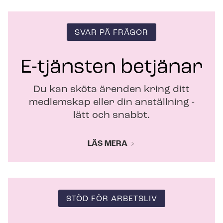
t
f
ö
SVAR PÅ FRÅGOR
n
s
t
E-tjänsten betjänar
e
r
Du kan sköta ärenden kring ditt
medlemskap eller din anställning -
lätt och snabbt.
LÄS MERA
STÖD FÖR ARBETSLIV