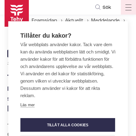
Hoppa
Sök
Op
till
ma
huvudinnehåll
Framsidan
Aktuellt
Meddelande
na
Tehy, SuPer och Erto: För­lik­nings­för­sla­get godkänt, strejkerna inom privata hälsovårdssektorn avblåses
Tillåter du kakor?
Vår webbplats använder kakor. Tack vare dem
kan du använda webbplatsen lätt och smidigt. Vi
ARTICLE
MEDDELANDE
använder kakor för att förbättra funktionen för
CATEGORY
10.6.2024 | 16:35
och användarens upplevelse av vår webbplats.
Vi använder en del kakor för statistikföring,
Tehy, SuPer och Erto: För­lik­
genom vilken vi utvecklar webbplatsen.
nings­för­sla­get godkänt,
Dessutom använder vi kakor för att rikta
reklam.
strejkerna inom privata
Läs mer
hälsovårdssektorn avblåses
TILLÅT ALLA COOKIES
Tehy, SuPer och Erto har godkänt riks­
för­lik­nings­man­nens för­lik­nings­för­slag i