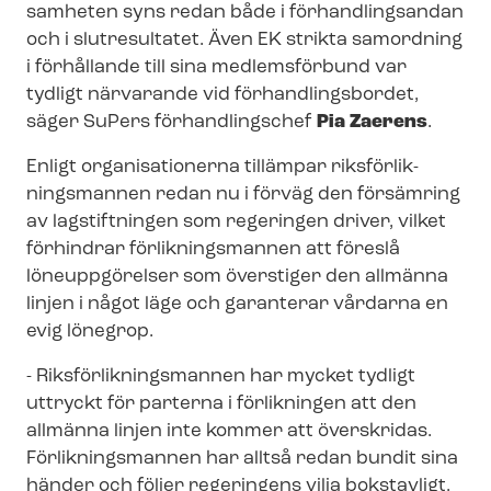
sam­he­ten syns redan både i förhandlingsandan
och i slutresultatet. Även EK strikta samordning
i förhållande till sina medlemsförbund var
tydligt närvarande vid för­hand­lings­bor­det,
säger SuPers förhandlingschef
Pia Zaerens
.
Enligt organisationerna tillämpar riks­för­lik­
nings­man­nen redan nu i förväg den försämring
av lagstiftningen som regeringen driver, vilket
förhindrar förlikningsmannen att föreslå
löneuppgörelser som överstiger den allmänna
linjen i något läge och garanterar vårdarna en
evig lönegrop.
- Riks­för­lik­nings­man­nen har mycket tydligt
uttryckt för parterna i förlikningen att den
allmänna linjen inte kommer att överskridas.
Förlikningsmannen har alltså redan bundit sina
händer och följer regeringens vilja bokstavligt,