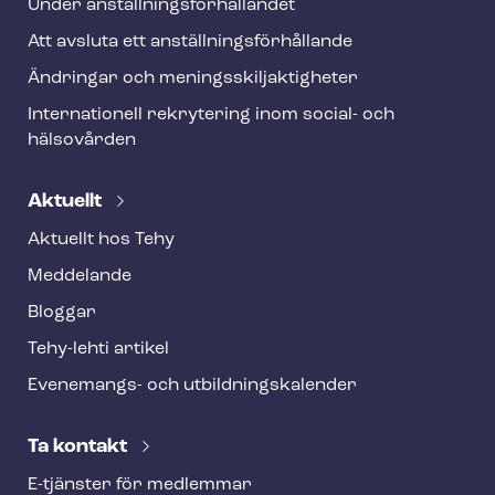
Under an­ställ­nings­för­hål­lan­det
Att avsluta ett an­ställ­nings­för­hål­lan­de
Ändringar och me­nings­skilj­ak­tig­he­ter
Internationell rekrytering inom social- och
hälsovården
Aktuellt
Aktuellt hos Tehy
Meddelande
Bloggar
Tehy-lehti artikel
Evenemangs- och ut­bild­nings­ka­len­der
Ta kontakt
E-tjänster för medlemmar