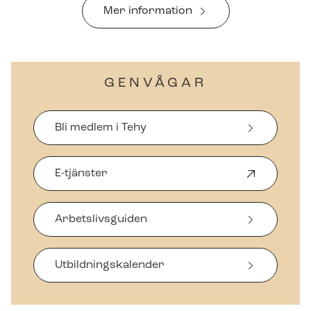
Mer information
GENVÅGAR
Bli medlem i Tehy
E-tjänster
Ö
p
p
Arbetslivsguiden
n
a
s
i
Ut­bild­nings­ka­len­der
n
y
t