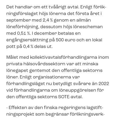
Det handlar om ett tvåårigt avtal. Enligt för­lik­
nings­för­sla­get höjs lönerna det första året i
september med 2,4 % genom en allmän
löneförhöjning, dessutom höjs lönescheman
med 0,51 %. I december betalas en
engångsersättning på 500 euro och en lokal
pott på 0,4 % delas ut.
Målet med kol­lek­tivav­tals­för­hand­ling­ar­na inom
privata hälsovårdssektorn var att minska
lönegapet gentemot den offentliga sektorns
löner. Enligt organisationerna var
förhandlingsläget nu betydligt svårare än 2022
vid förhandlingarna om löneuppgörelsen för
den offentliga sektorns SOTE-avtal.
- Effekten av den finska regeringens lag­stift­
nings­pro­jekt som begränsar för­lik­nings­verk­