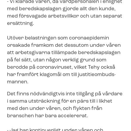
- Vi klarade våren, då vårdpersonalen i enlighet
med beredskapslagen gjorde allt den kunde,
med försvagade arbetsvillkor och utan separat
ersättning.
Utöver belastningen som coronaepidemin
orsakade framkom det dessutom under våren
att arbetsgivarna tillämpade beredskapslagen
på fel sätt, utan någon verklig grund som
berodde på coronaviruset, vilket Tehy också
har framfört klagomål om till ju­sti­ti­e­om­buds­
man­nen.
Det finns nödvändigtvis inte tillgång på vårdare
i samma utsträckning för en pärs till i likhet
med den under våren, och flykten från
branschen har bara accelererat.
- Jag har kontinuerligt under våren och