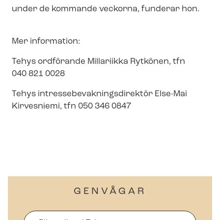
under de kommande veckorna, funderar hon.
Mer information:
Tehys ordförande Millariikka Rytkönen, tfn
040 821 0028
Tehys in­tres­se­be­vak­nings­di­rek­tör Else-Mai
Kirvesniemi, tfn 050 346 0847
GENVÅGAR