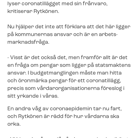
lyser coronatillägget med sin frånvaro,
kritiserar Rytkönen.
Nu hjälper det inte att förklara att det här ligger
på kommunernas ansvar och är en ar­bets­
mark­nads­frå­ga.
- Visst är det också det, men framför allt är det
en fråga om pengar som ligger på statsmaktens
ansvar. I budgetmanglingen måste man hitta
och öronmärka pengar för ett coronatillägg,
precis som vår­dar­or­ga­ni­sa­tio­ner­na föreslog i
sitt yrkande i våras.
En andra våg av coronaepidemin tar nu fart,
och Rytkönen är rädd för hur vårdarna ska
orka.