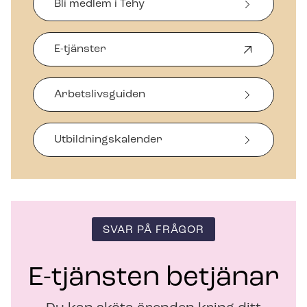
Bli medlem i Tehy
E-tjänster
Ö
p
p
Arbetslivsguiden
n
a
s
i
Ut­bild­nings­ka­len­der
n
y
t
t
f
ö
SVAR PÅ FRÅGOR
n
s
t
E-tjänsten betjänar
e
r