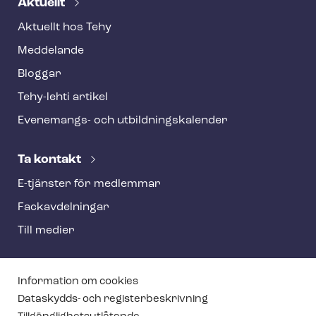
Aktuellt
Aktuellt hos Tehy
Meddelande
Bloggar
Tehy-lehti artikel
Evenemangs- och ut­bild­nings­ka­len­der
Ta kontakt
E-tjänster för medlemmar
Fackav­del­ning­ar
Till medier
T
Information om cookies
e
Dataskydds- och re­gis­ter­be­skriv­ning