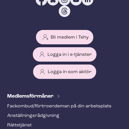
Bli medlem i Tehy
Logga in i e-tjänster
Logga in som aktör
T
e
Med­lems­för­må­ner
h
Fackombud/förtroendeman på din arbetsplats
y
An­ställ­nings­råd­giv­ning
f
o
Rättstjänst