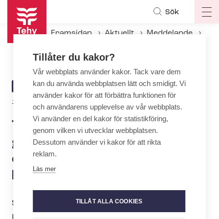
Hoppa
Sök
Op
till
ma
huvudinnehåll
Framsidan
Aktuellt
Meddelande
na
Tehy: Regeringen måste gräva fram pengar för coronatillägg i budgetmanglingen
Tillåter du kakor?
Vår webbplats använder kakor. Tack vare dem
kan du använda webbplatsen lätt och smidigt. Vi
ARTICLE
MEDDELANDE
använder kakor för att förbättra funktionen för
CATEGORY
13.8.2020 | 6:00
och användarens upplevelse av vår webbplats.
Vi använder en del kakor för statistikföring,
Tehy: Regeringen måste
genom vilken vi utvecklar webbplatsen.
gräva fram pengar för
Dessutom använder vi kakor för att rikta
reklam.
coronatillägg i
Läs mer
budgetmanglingen
TILLÅT ALLA COOKIES
Statsmakten tiger och coronatillägget i
Finland lyser med sin frånvaro. En