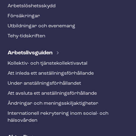
o
Ar­bets­lös­hets­skydd
t
Försäkringar
e
Utbildningar och evenemang
r
Tehy-​tidskriften
Ar­bets­livs­gui­den
Kollektiv- och tjäns­te­kol­lek­tivav­tal
Att inleda ett an­ställ­nings­för­hål­lan­de
Under an­ställ­nings­för­hål­lan­det
Att avsluta ett an­ställ­nings­för­hål­lan­de
Ändringar och me­nings­skilj­ak­tig­he­ter
Internationell rekrytering inom social- och
hälsovården