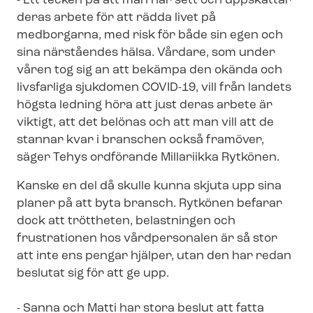
- Ett tecken på att man har sett och uppskattar
deras arbete för att rädda livet på
medborgarna, med risk för både sin egen och
sina närståendes hälsa. Vårdare, som under
våren tog sig an att bekämpa den okända och
livsfarliga sjukdomen COVID-19, vill från landets
högsta ledning höra att just deras arbete är
viktigt, att det belönas och att man vill att de
stannar kvar i branschen också framöver,
säger Tehys ordförande Millariikka Rytkönen.
Kanske en del då skulle kunna skjuta upp sina
planer på att byta bransch. Rytkönen befarar
dock att tröttheten, belastningen och
frustrationen hos vårdpersonalen är så stor
att inte ens pengar hjälper, utan den har redan
beslutat sig för att ge upp.
- Sanna och Matti har stora beslut att fatta