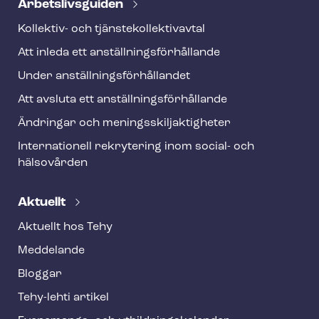
Ar­bets­livs­gui­den
Kollektiv- och tjäns­te­kol­lek­tivav­tal
Att inleda ett an­ställ­nings­för­hål­lan­de
Under an­ställ­nings­för­hål­lan­det
Att avsluta ett an­ställ­nings­för­hål­lan­de
Ändringar och me­nings­skilj­ak­tig­he­ter
Internationell rekrytering inom social- och
hälsovården
Aktuellt
Aktuellt hos Tehy
Meddelande
Bloggar
Tehy-lehti artikel