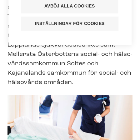
AVBÖJ ALLA COOKIES
och dess dotterbolag. Bland annat
Tervia Osaajat Oy producerar social-
INSTÄLLNINGAR FÖR COOKIES
och häl­so­vårds­tjäns­ter inom Norra
Österbottens, Länsi-Pohja och
Lapplands sjuk­vårds­di­strikts samt
Mellersta Österbottens social- och häl­so­
vårds­sam­kom­mun Soites och
Kajanalands samkommun för social- och
hälsovårds områden.