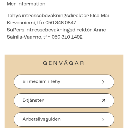
Mer information:
Tehys in­tres­se­be­vak­nings­di­rek­tör Else-Mai
Kirvesniemi, tfn 050 346 0847
SuPers in­tres­se­be­vak­nings­di­rek­tör Anne
Sainila-Vaarno, tfn 050 310 1492
GENVÅGAR
Bli medlem i Tehy
E-tjänster
Ö
p
p
Arbetslivsguiden
n
a