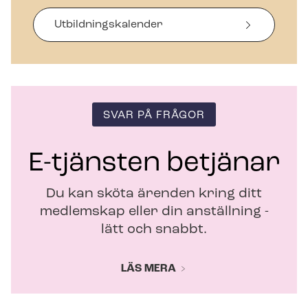
s
i
Ut­bild­nings­ka­len­der
n
y
t
t
f
ö
SVAR PÅ FRÅGOR
n
s
t
E-tjänsten betjänar
e
r
Du kan sköta ärenden kring ditt
medlemskap eller din anställning -
lätt och snabbt.
LÄS MERA