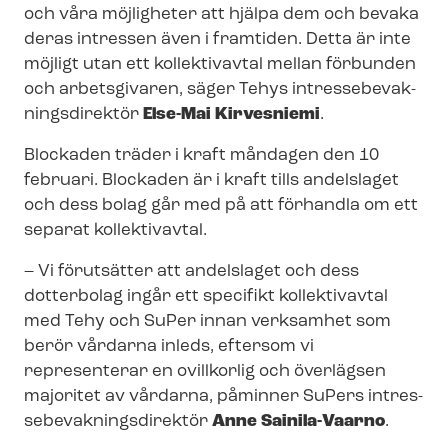
och våra möjligheter att hjälpa dem och bevaka
deras intressen även i framtiden. Detta är inte
möjligt utan ett kollektivavtal mellan förbunden
och arbetsgivaren, säger Tehys in­tres­se­be­vak­
nings­di­rek­tör
Else-Mai Kirvesniemi
.
Blockaden träder i kraft måndagen den 10
februari. Blockaden är i kraft tills andelslaget
och dess bolag går med på att förhandla om ett
separat kollektivavtal.
– Vi förutsätter att andelslaget och dess
dotterbolag ingår ett specifikt kollektivavtal
med Tehy och SuPer innan verksamhet som
berör vårdarna inleds, eftersom vi
representerar en ovillkorlig och överlägsen
majoritet av vårdarna, påminner SuPers in­tres­
se­be­vak­nings­di­rek­tör
Anne Sainila-Vaarno
.