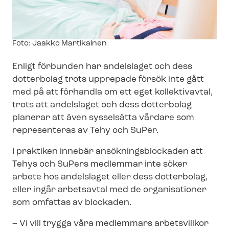
Image
Foto: Jaakko Martikainen
text
Enligt förbunden har andelslaget och dess
dotterbolag trots upprepade försök inte gått
med på att förhandla om ett eget kollektivavtal,
trots att andelslaget och dess dotterbolag
planerar att även sysselsätta vårdare som
representeras av Tehy och SuPer.
I praktiken innebär an­sök­nings­bloc­ka­den att
Tehys och SuPers medlemmar inte söker
arbete hos andelslaget eller dess dotterbolag,
eller ingår arbetsavtal med de organisationer
som omfattas av blockaden.
– Vi vill trygga våra medlemmars arbetsvillkor