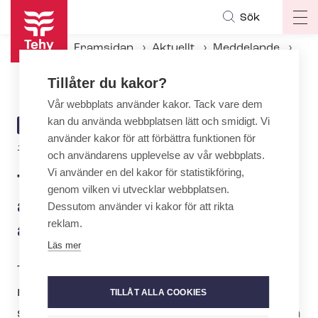
Hoppa
Sök
Op
till
ma
huvudinnehåll
Framsidan
Aktuellt
Meddelande
na
Tehy och SuPer utlyser en ansökningsblockad mot andelslag i norra Finland
Tillåter du kakor?
Vår webbplats använder kakor. Tack vare dem
kan du använda webbplatsen lätt och smidigt. Vi
ARTICLE
MEDDELANDE
använder kakor för att förbättra funktionen för
CATEGORY
10.2.2020 | 10:00
och användarens upplevelse av vår webbplats.
Vi använder en del kakor för statistikföring,
Tehy och SuPer utlyser en
genom vilken vi utvecklar webbplatsen.
ansökningsblockad mot
Dessutom använder vi kakor för att rikta
reklam.
andelslag i norra Finland
Läs mer
Tehy och SuPer har utlyst en blockad
mot andelslaget Pohjois-Suomen
TILLÅT ALLA COOKIES
sosiaali- ja terveydenhuollon osuuskunta