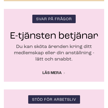
t
t
f
ö
SVAR PÅ FRÅGOR
n
s
t
E-tjänsten betjänar
e
r
Du kan sköta ärenden kring ditt
medlemskap eller din anställning -
lätt och snabbt.
LÄS MERA
STÖD FÖR ARBETSLIV