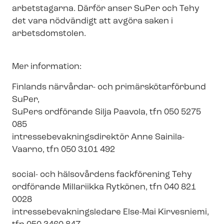
arbetstagarna. Därför anser SuPer och Tehy
det vara nödvändigt att avgöra saken i
arbetsdomstolen.
Mer information:
Finlands närvårdar- och pri­mär­skö­tar­för­bund
SuPer,
SuPers ordförande Silja Paavola, tfn 050 5275
085
in­tres­se­be­vak­nings­di­rek­tör Anne Sainila-
Vaarno, tfn 050 3101 492
social- och hälsovårdens fackförening Tehy
ordförande Millariikka Rytkönen, tfn 040 821
0028
in­tres­se­be­vak­nings­le­da­re Else-Mai Kirvesniemi,