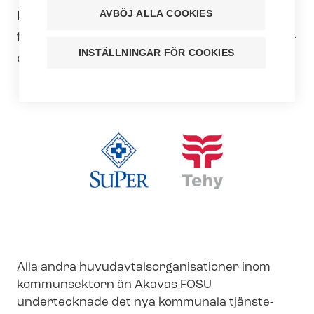
AVBÖJ ALLA COOKIES
käromål att arbetsdomstolen ska
fastställa att det nya kommunala tjänste-
INSTÄLLNINGAR FÖR COOKIES
och ar­betskol­lek­tivav­ta­let gäller.
Alla andra hu­vud­av­tals­or­ga­ni­sa­tio­ner inom
kommunsektorn än Akavas FOSU
undertecknade det nya kommunala tjänste-