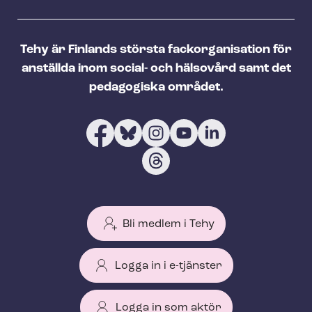
Tehy är Finlands största fackorganisation för
anställda inom social- och hälsovård samt det
pedagogiska området.
Bli medlem i Tehy
Logga in i e-tjänster
Logga in som aktör