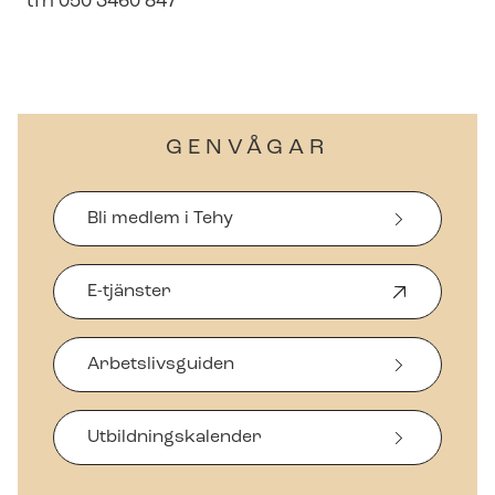
tfn 050 3460 847
GENVÅGAR
Bli medlem i Tehy
E-tjänster
Ö
p
p
Arbetslivsguiden
n
a
s
i
Ut­bild­nings­ka­len­der
n
y