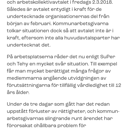
och ar­betskol­lek­tivav­ta­let i fredags 2.3.2018.
Således är avtalet entydigt i kraft för de
undertecknade organisationernas del från
början av februari. Kom­mun­ar­bets­gi­var­na
tolkar situationen dock så att avtalet inte är i
kraft, eftersom inte alla huvudavtalsparter har
undertecknat det.
På arbetsplatserna råder det nu enligt SuPer
och Tehy en mycket svår situation. Till exempel
får man mycket berättigat många frågor av
medlemmarna angående utvidgningen av
förutsättningarna för tillfällig vårdledighet till 12
års ålder.
Under de tre dagar som gått har det redan
uppstått förluster av rättigheter, och kom­mun­
ar­bets­gi­var­nas slingrande runt ärendet har
förorsakat ohållbara problem för