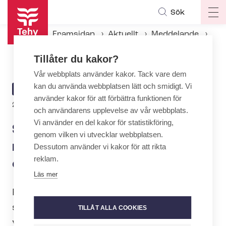
Hoppa
Sök
Op
till
ma
huvudinnehåll
Framsidan
Aktuellt
Meddelande
na
SuPer och Tehy: Oenighet med kom­mun­ar­bets­gi­var­na om kollektivavtalets giltighet
Tillåter du kakor?
Vår webbplats använder kakor. Tack vare dem
kan du använda webbplatsen lätt och smidigt. Vi
ARTICLE
MEDDELANDE
använder kakor för att förbättra funktionen för
CATEGORY
23.3.2022 | 7:22
och användarens upplevelse av vår webbplats.
Vi använder en del kakor för statistikföring,
SuPer och Tehy: Oenighet
genom vilken vi utvecklar webbplatsen.
med kom­mun­ar­bets­gi­var­na
Dessutom använder vi kakor för att rikta
reklam.
om kollektivavtalets giltighet
Läs mer
Fack­or­ga­ni­sa­tio­ner­na SuPer och Tehy,
som representerar den utbildade
TILLÅT ALLA COOKIES
vårdpersonalen, kräver genom ett