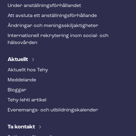
Under an­ställ­nings­för­hål­lan­det
Att avsluta ett an­ställ­nings­för­hål­lan­de
Ändringar och me­nings­skilj­ak­tig­he­ter
Internationell rekrytering inom social- och
hälsovården
Aktuellt
Aktuellt hos Tehy
Meddelande
Bloggar
Tehy-lehti artikel
Evenemangs- och ut­bild­nings­ka­len­der
Ta kontakt