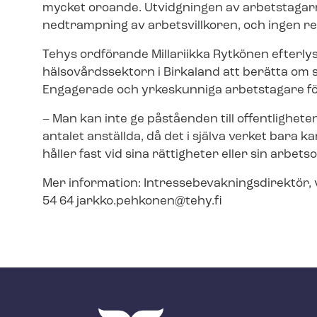
mycket oroande. Utvidgningen av arbetstagar
nedtrampning av arbetsvillkoren, och ingen re
Tehys ordförande Millariikka Rytkönen efterly
hälsovårdssektorn i Birkaland att berätta om 
Engagerade och yrkeskunniga arbetstagare för
– Man kan inte ge påståenden till offentlighete
antalet anställda, då det i själva verket bara k
håller fast vid sina rättigheter eller sin arbet
Mer information: In­tres­se­be­vak­nings­di­rek­
54 64
jarkko.pehkonen@tehy.fi