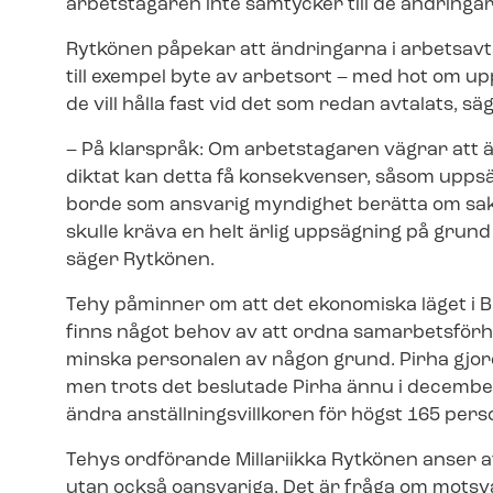
arbetstagaren inte samtycker till de ändringar 
Rytkönen påpekar att ändringarna i arbetsavtalet
till exempel byte av arbetsort – med hot om u
de vill hålla fast vid det som redan avtalats, sä
– På klarspråk: Om arbetstagaren vägrar att än
diktat kan detta få konsekvenser, såsom uppsä
borde som ansvarig myndighet berätta om sake
skulle kräva en helt ärlig uppsägning på grund a
säger Rytkönen.
Tehy påminner om att det ekonomiska läget i B
finns något behov av att ordna sam­ar­bets­för
minska personalen av någon grund. Pirha gjorde
men trots det beslutade Pirha ännu i decembe
ändra an­ställ­nings­vill­ko­ren för högst 165 pers
Tehys ordförande Millariikka Rytkönen anser at
utan också oansvariga. Det är fråga om mots