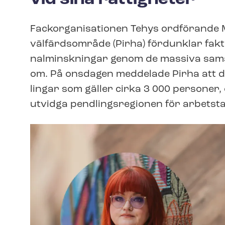
Fack­or­ga­ni­sa­tio­nen Tehys ordförande
välfärdsområde (Pirha) fördunklar fakta
nal­minsk­ning­ar genom de massiva sam­a
om. På onsdagen meddelade Pirha att de 
ling­ar som gäller cirka 3 000 personer, 
utvidga pendlingsregionen för arbetst