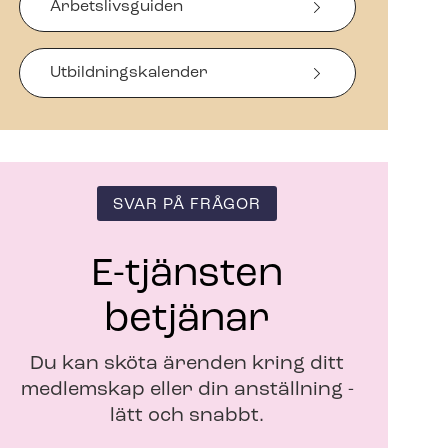
Arbetslivsguiden
n
a
s
i
Ut­bild­nings­ka­len­der
n
y
t
t
f
ö
SVAR PÅ FRÅGOR
n
s
t
E-tjänsten
e
r
betjänar
Du kan sköta ärenden kring ditt
medlemskap eller din anställning -
lätt och snabbt.