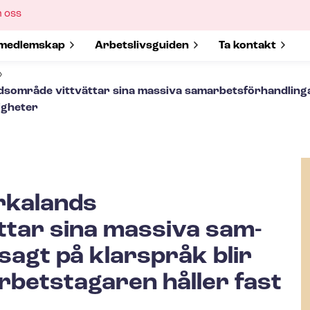
ow
 oss
bmenu
w submenu for
medlemskap
Show submenu for
Ar­bets­livs­gui­den
Show submenu 
Ta kontakt
sområde vittvättar sina massiva sam­ar­bets­för­hand­ling
tigheter
rkalands
ttar sina massiva sam­
– sagt på klarspråk blir
rbetstagaren håller fast