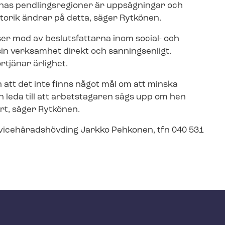
nas pendlingsregioner är uppsägningar och
torik ändrar på detta, säger Rytkönen.
ser mod av beslutsfattarna inom social- och
sin verksamhet direkt och sanningsenligt.
tjänar ärlighet.
n att det inte finns något mål om att minska
an leda till att arbetstagaren sägs upp om hen
sort, säger Rytkönen.
tör, vicehäradshövding Jarkko Pehkonen, tfn 040 531