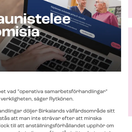
 vad ”operativa sam­ar­bets­för­hand­ling­ar”
n i verkligheten, säger Rytkönen.
and­ling­ar döljer Birkalands välfärdsområde sitt
tås att man inte strävar efter att minska
ck till att an­ställ­nings­för­hål­lan­det upphör om