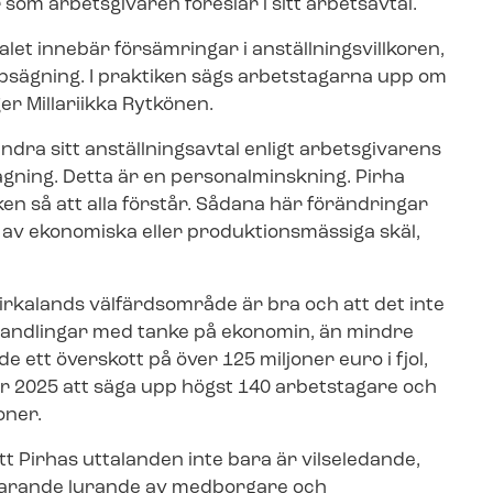
som arbetsgivaren föreslår i sitt arbetsavtal.
 innebär försämringar i an­ställ­nings­vill­ko­ren,
ppsägning. I praktiken sägs arbetstagarna upp om
ger Millariikka Rytkönen.
dra sitt anställningsavtal enligt arbetsgivarens
gning. Detta är en personalminskning. Pirha
n så att alla förstår. Sådana här förändringar
v ekonomiska eller pro­duk­tions­mäs­si­ga skäl,
irkalands välfärdsområde är bra och att det inte
­hand­ling­ar med tanke på ekonomin, än mindre
 ett överskott på över 125 miljoner euro i fjol,
r 2025 att säga upp högst 140 arbetstagare och
oner.
t Pirhas uttalanden inte bara är vilseledande,
varande lurande av medborgare och