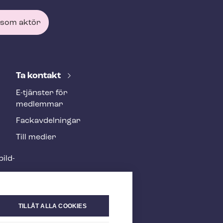
 som aktör
Ta kontakt
E-tjänster för
medlemmar
Fackav­del­ning­ar
Till medier
ild­
TILLÅT ALLA COOKIES