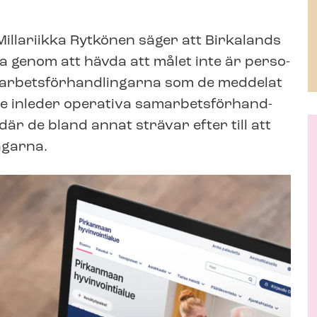
 Millariikka Rytkönen säger att Birkalands
 genom att hävda att målet inte är per­so­
r­bets­för­hand­ling­ar­na som de meddelat
inleder operativa sam­ar­bets­för­hand­
där de bland annat strävar efter till att
agarna.