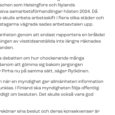
n­schen som Helsingfors och Nylands
va sam­ar­bets­för­hand­ling­ar hösten 2024. Då
 skulle arbeta arbetsskift i flera olika städer och
tagarna vägrade sades arbetsavtalen upp.
lmänheten genom att endast rapportera en bråkdel
ingen av visstidsanställda inte längre räknades
anden.
liga debatten om hur chockerande många
a. Genom att gömma sig bakom jargongen
ttar Pirha nu på samma sätt, säger Rytkönen.
en när en myndighet ger allmänheten information
las. I Finland ska myndigheten följa of­fent­lig­
ydligt om besluten. Det skulle också vara god
skönar sina beslut och deras konsekvenser är