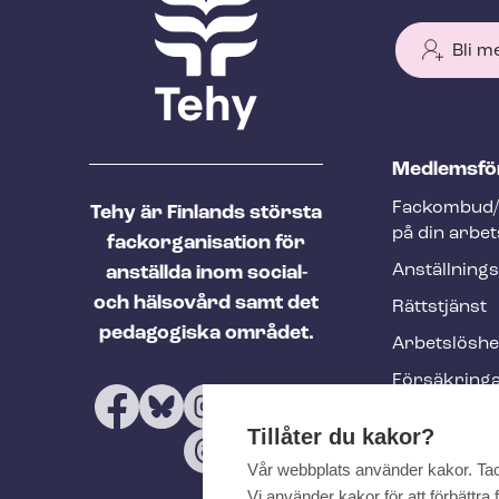
Bli m
T
Med­lems­fö
e
Fackombud/
Tehy är Finlands största
h
på din arbet
fackorganisation för
y
An­ställ­nings
anställda inom social-
f
och hälsovård samt det
Rättstjänst
o
pedagogiska området.
Ar­bets­lös­h
o
Försäkring
t
Utbildninga
e
Tillåter du kakor?
evenemang
r
Vår webbplats använder kakor. Ta
Tehy-​tidskri
Vi använder kakor för att förbättr