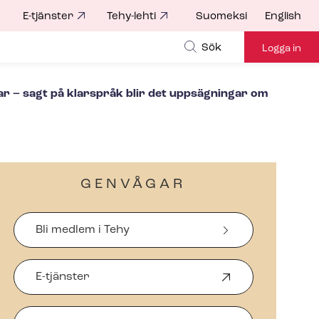
E-tjänster
Tehy-lehti
Suomeksi
English
for
Sök
Logga in
­ar – sagt på klarspråk blir det uppsägningar om
GENVÅGAR
Bli medlem i Tehy
E-tjänster
Ö
p
p