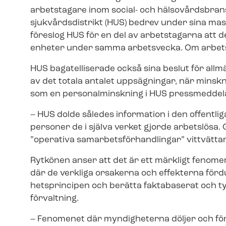
arbetstagare inom social- och häl­so­vårds­bra
sjukvårdsdistrikt (HUS) bedrev under sina massi
föreslog HUS för en del av arbetstagarna att de
enheter under samma arbetsvecka. Om arbets
HUS bagatelliserade också sina beslut för al
av det totala antalet uppsägningar, när minskn
som en personalminskning i HUS pressmeddel
– HUS dolde således information i den offent
personer de i själva verket gjorde arbetslös
”operativa sam­ar­bets­för­hand­ling­ar” vittvä
Rytkönen anser att det är ett märkligt fenom
där de verkliga orsakerna och effekterna fördunk
hets­prin­ci­pen och berätta faktabaserat och t
förvaltning.
– Fenomenet där myndigheterna döljer och för