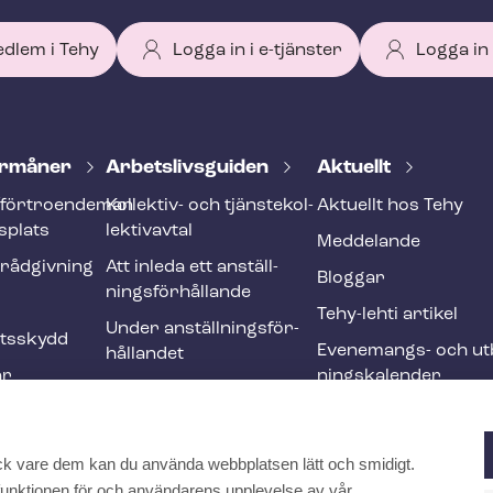
edlem i Tehy
Logga in i e-tjänster
Logga in
r­må­ner
Ar­bets­livs­gui­den
Aktuellt
förtroendeman
Kollektiv- och tjäns­te­kol­
Aktuellt hos Tehy
splats
lek­tivav­tal
Meddelande
­råd­giv­ning
Att inleda ett an­ställ­
Bloggar
nings­för­hål­lan­de
Tehy-lehti artikel
Under an­ställ­nings­för­
ets­skydd
Evenemangs- och ut­b
hål­lan­det
ar
nings­ka­len­der
Att avsluta ett an­ställ­
r och
nings­för­hål­lan­de
Ändringar och me­nings­
ck vare dem kan du använda webbplatsen lätt och smidigt.
ften
skilj­ak­tig­he­ter
a funktionen för och användarens upplevelse av vår