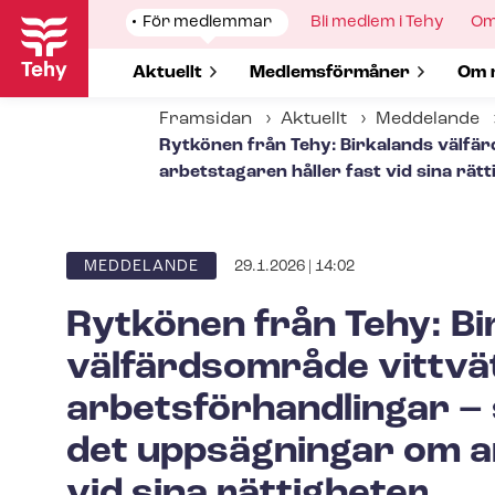
Hoppa
Show
För medlemmar
Show
Bli medlem i Tehy
Sh
Om
till
submenu
submenu
su
for
for
for
huvudinnehåll
Show submenu for
Aktuellt
Show submenu for
Med­lems­för­må­ner
Sho
Om 
Framsidan
Aktuellt
Meddelande
Rytkönen från Tehy: Birkalands välfärd
arbetstagaren håller fast vid sina rät
29.1.2026 | 14:02
ARTICLE
MEDDELANDE
CATEGORY
Rytkönen från Tehy: Bi
välfärdsområde vittvä
ar­bets­för­hand­ling­ar 
det uppsägningar om a
vid sina rättigheter