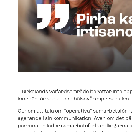
– Birkalands välfärdsområde berättar inte öppet
innebär för social- och häl­so­vårds­per­so­na­le
Genom att tala om ”operativa” sam­ar­bets­för­h
agerande i sin kommunikation. Även om det pås
personalen leder sam­ar­bets­för­hand­ling­ar­na do