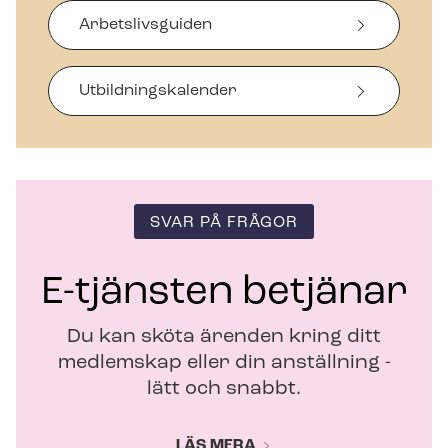
p
Arbetslivsguiden
n
a
s
i
Ut­bild­nings­ka­len­der
n
y
t
t
f
ö
SVAR PÅ FRÅGOR
n
s
t
E-tjänsten betjänar
e
r
Du kan sköta ärenden kring ditt
medlemskap eller din anställning -
lätt och snabbt.
LÄS MERA