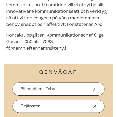
kommunikation. I framtiden vill vi utnyttja allt
innovativare kom­mu­ni­ka­tions­sätt och verktyg
så att vi kan reagera på våra medlemmars
behov snabbt och effektivt, konstaterar Aro.
Kontaktuppgifter: Kom­mu­ni­ka­tions­chef Olga
Gassen, 050 551 7263,
fö
rnamn.efternamn@tehy.fi
GENVÅGAR
Bli medlem i Tehy
E-tjänster
Ö
p