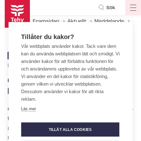
Hoppa
Sök
Op
till
ma
huvudinnehåll
Framsidan
Aktuellt
Meddelande
na
Olga Gassen vald till Tehys kom­mu­ni­ka­tions­chef
Tillåter du kakor?
Vår webbplats använder kakor. Tack vare dem
kan du använda webbplatsen lätt och smidigt. Vi
ARTICLE
MEDDELANDE
använder kakor för att förbättra funktionen för
CATEGORY
24.9.2024 | 9:54
och användarens upplevelse av vår webbplats.
Vi använder en del kakor för statistikföring,
Olga Gassen vald till Tehys
genom vilken vi utvecklar webbplatsen.
kom­mu­ni­ka­tions­chef
Dessutom använder vi kakor för att rikta
reklam.
Olga Gassen har börjat som kom­mu­ni­ka­
Läs mer
tions­chef för fack­or­ga­ni­sa­tio­nen för
anställda inom social- och hälsovården
TILLÅT ALLA COOKIES
samt det pedagogiska området Tehy i