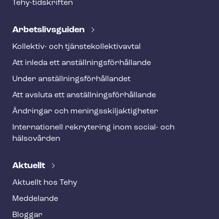
Tehy-​tidskriften
Ar­bets­livs­gui­den
Kollektiv- och tjäns­te­kol­lek­tivav­tal
Att inleda ett an­ställ­nings­för­hål­lan­de
Under an­ställ­nings­för­hål­lan­det
Att avsluta ett an­ställ­nings­för­hål­lan­de
Ändringar och me­nings­skilj­ak­tig­he­ter
Internationell rekrytering inom social- och
hälsovården
Aktuellt
Aktuellt hos Tehy
Meddelande
Bloggar