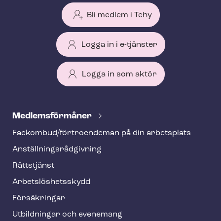
Bli medlem i Tehy
Logga in i e-tjänster
Logga in som aktör
T
e
Med­lems­för­må­ner
h
Fackombud/förtroendeman på din arbetsplats
y
An­ställ­nings­råd­giv­ning
f
o
Rättstjänst
o
Ar­bets­lös­hets­skydd
t
Försäkringar
e
Utbildningar och evenemang