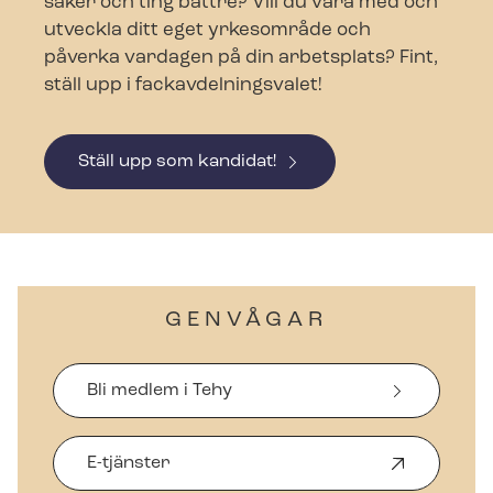
saker och ting bättre? Vill du vara med och
utveckla ditt eget yrkesområde och
påverka vardagen på din arbetsplats? Fint,
ställ upp i fackav­del­nings­va­let!
Ställ upp som kandidat!
GENVÅGAR
Bli medlem i Tehy
E-tjänster
Ö