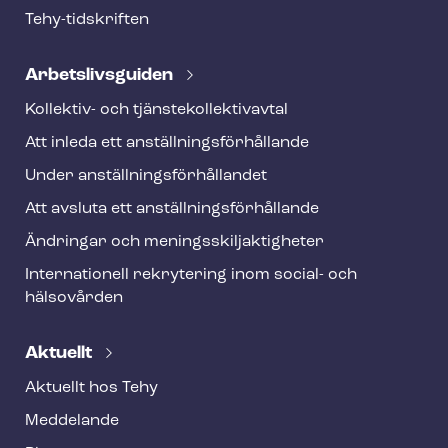
r
Tehy-​tidskriften
Ar­bets­livs­gui­den
Kollektiv- och tjäns­te­kol­lek­tivav­tal
Att inleda ett an­ställ­nings­för­hål­lan­de
Under an­ställ­nings­för­hål­lan­det
Att avsluta ett an­ställ­nings­för­hål­lan­de
Ändringar och me­nings­skilj­ak­tig­he­ter
Internationell rekrytering inom social- och
hälsovården
Aktuellt
Aktuellt hos Tehy
Meddelande