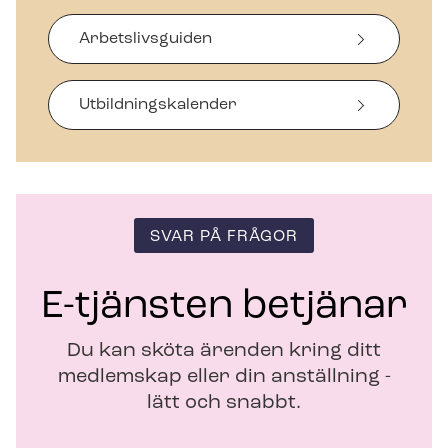
p
p
Arbetslivsguiden
n
a
s
i
Ut­bild­nings­ka­len­der
n
y
t
t
f
ö
SVAR PÅ FRÅGOR
n
s
t
E-tjänsten betjänar
e
r
Du kan sköta ärenden kring ditt
medlemskap eller din anställning -
lätt och snabbt.