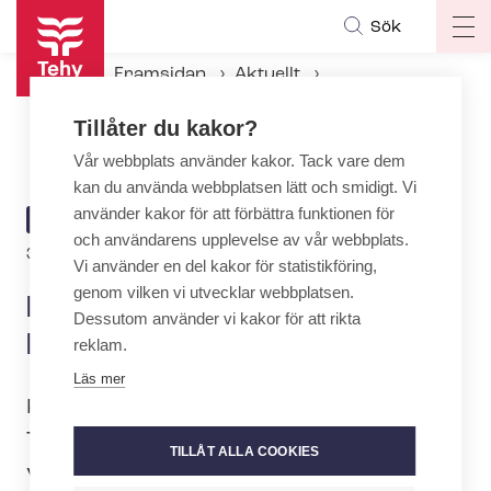
Hoppa
Sök
Op
till
ma
huvudinnehåll
Framsidan
Aktuellt
na
Aktuellt hos Tehy
Tillåter du kakor?
Nominera en ung tehyit som Framtidens skapare
Vår webbplats använder kakor. Tack vare dem
kan du använda webbplatsen lätt och smidigt. Vi
använder kakor för att förbättra funktionen för
ARTICLE
AKTUELLT
och användarens upplevelse av vår webbplats.
CATEGORY
Author
30.9.2025 | 9:21
| Text:
Jenni Rantala
Vi använder en del kakor för statistikföring,
genom vilken vi utvecklar webbplatsen.
Nominera en ung tehyit som
Dessutom använder vi kakor för att rikta
Framtidens skapare
reklam.
Läs mer
Känner du en tehyit som har främjat
Tehys framtid genom sin aktiva
TILLÅT ALLA COOKIES
verksamhet? Har hen ett ivrigt och