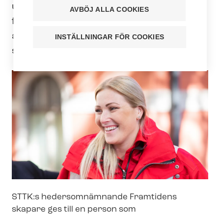
utvecklande grepp och blicken på
AVBÖJ ALLA COOKIES
framtiden? Föreslå hen som mottagare
av hedersomnämnandet Framtidens
INSTÄLLNINGAR FÖR COOKIES
skapare!
STTK:s hedersomnämnande Framtidens
skapare ges till en person som