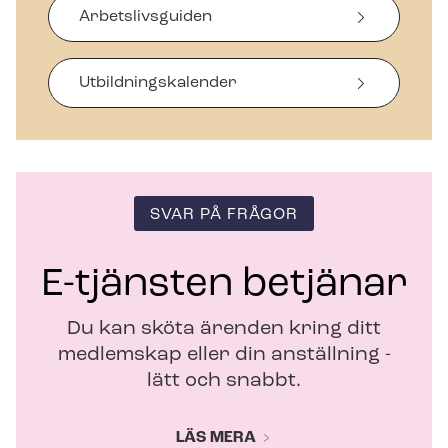
p
Arbetslivsguiden
n
a
s
i
Ut­bild­nings­ka­len­der
n
y
t
t
f
ö
SVAR PÅ FRÅGOR
n
s
t
E-tjänsten betjänar
e
r
Du kan sköta ärenden kring ditt
medlemskap eller din anställning -
lätt och snabbt.
LÄS MERA