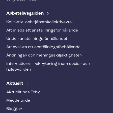
Ar­bets­livs­gui­den
Kollektiv- och tjäns­te­kol­lek­tivav­tal
Att inleda ett an­ställ­nings­för­hål­lan­de
Under an­ställ­nings­för­hål­lan­det
Att avsluta ett an­ställ­nings­för­hål­lan­de
Ändringar och me­nings­skilj­ak­tig­he­ter
Internationell rekrytering inom social- och
hälsovården
Aktuellt
Aktuellt hos Tehy
Meddelande
Bloggar