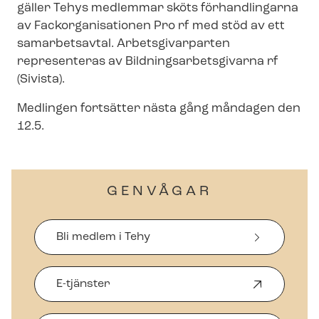
gäller Tehys medlemmar sköts förhandlingarna
av Fack­or­ga­ni­sa­tio­nen Pro rf med stöd av ett
samarbetsavtal. Arbetsgivarparten
representeras av Bild­nings­ar­bets­gi­var­na rf
(Sivista).
Medlingen fortsätter nästa gång måndagen den
12.5.
GENVÅGAR
Bli medlem i Tehy
E-tjänster
Ö
p