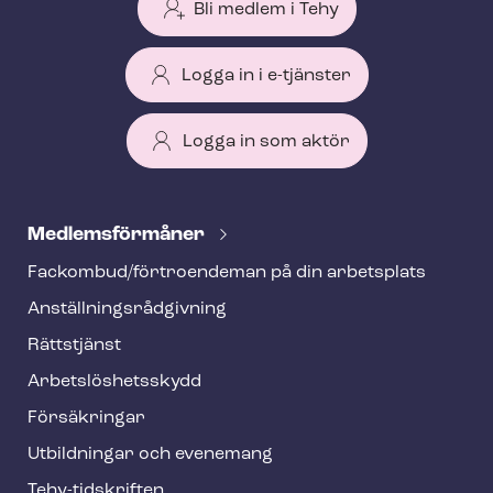
Bli medlem i Tehy
Logga in i e-tjänster
Logga in som aktör
T
e
Med­lems­för­må­ner
h
Fackombud/förtroendeman på din arbetsplats
y
An­ställ­nings­råd­giv­ning
f
o
Rättstjänst
o
Ar­bets­lös­hets­skydd
t
Försäkringar
e
Utbildningar och evenemang
r
Tehy-​tidskriften