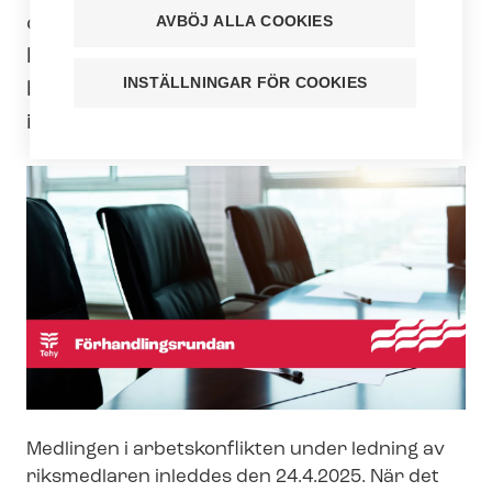
om det allmänna tjänste- och ar­betskol­
AVBÖJ ALLA COOKIES
lek­tivav­ta­let för universiteten sedan
INSTÄLLNINGAR FÖR COOKIES
början av februari, men ännu har man
inte nått en överenskommelse.
Medlingen i arbetskonflikten under ledning av
riksmedlaren inleddes den 24.4.2025. När det