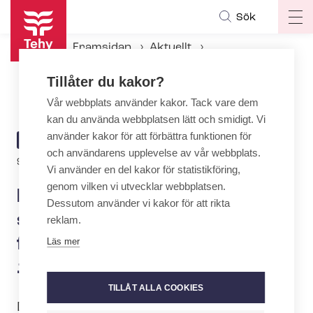
Hoppa
Sök
Op
till
ma
huvudinnehåll
Framsidan
Aktuellt
na
Aktuellt hos Tehy
Tillåter du kakor?
Förlikningen i uni­ver­si­tets­sek­torns arbetskonflikt fortsätter måndagen den 12.5.
Vår webbplats använder kakor. Tack vare dem
kan du använda webbplatsen lätt och smidigt. Vi
använder kakor för att förbättra funktionen för
ARTICLE
AKTUELLT
och användarens upplevelse av vår webbplats.
CATEGORY
9.5.2025 | 19:36
Vi använder en del kakor för statistikföring,
genom vilken vi utvecklar webbplatsen.
Förlikningen i uni­ver­si­tets­
Dessutom använder vi kakor för att rikta
sek­torns arbetskonflikt
reklam.
fortsätter måndagen den
Läs mer
12.5.
TILLÅT ALLA COOKIES
Det har förts intensiva förhandlingar