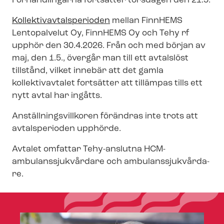
Förhandlingarna fortsätter torsdagen den 21.5.
Kol­lek­tivav­tal­s­pe­ri­o­den
mellan FinnHEMS
Lentopalvelut Oy, FinnHEMS Oy och Tehy rf
upphör den 30.4.2026. Från och med början av
maj, den 1.5., övergår man till ett avtalslöst
tillstånd, vilket innebär att det gamla
kollektivavtalet fortsätter att tillämpas tills ett
nytt avtal har ingåtts.
An­ställ­nings­vill­ko­ren förändras inte trots att
avtalsperioden upphörde.
Avtalet omfattar Tehy-anslutna HCM-​
ambulanssjukvårdare och am­bu­lans­sjuk­vår­da­
re.