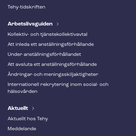
r
Tehy-​tidskriften
Ar­bets­livs­gui­den
Kollektiv- och tjäns­te­kol­lek­tivav­tal
Att inleda ett an­ställ­nings­för­hål­lan­de
Under an­ställ­nings­för­hål­lan­det
Att avsluta ett an­ställ­nings­för­hål­lan­de
Ändringar och me­nings­skilj­ak­tig­he­ter
Internationell rekrytering inom social- och
hälsovården
Aktuellt
Aktuellt hos Tehy
Meddelande