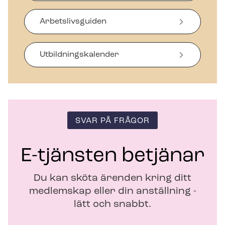
p
p
Arbetslivsguiden
n
a
s
i
Ut­bild­nings­ka­len­der
n
y
t
t
f
ö
SVAR PÅ FRÅGOR
n
s
t
E-tjänsten betjänar
e
r
Du kan sköta ärenden kring ditt
medlemskap eller din anställning -
lätt och snabbt.