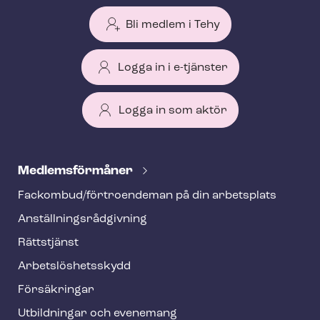
Bli medlem i Tehy
Logga in i e-tjänster
Logga in som aktör
T
e
Med­lems­för­må­ner
h
Fackombud/förtroendeman på din arbetsplats
y
An­ställ­nings­råd­giv­ning
f
o
Rättstjänst
o
Ar­bets­lös­hets­skydd
t
Försäkringar
e
Utbildningar och evenemang