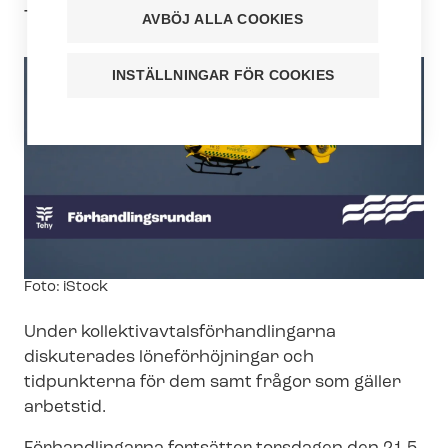
Tehy.
AVBÖJ ALLA COOKIES
INSTÄLLNINGAR FÖR COOKIES
Image
Foto: iStock
text
Under kol­lek­tivav­tals­för­hand­ling­ar­na
diskuterades löneförhöjningar och
tidpunkterna för dem samt frågor som gäller
arbetstid.