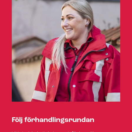
Följ för­hand­lings­run­dan