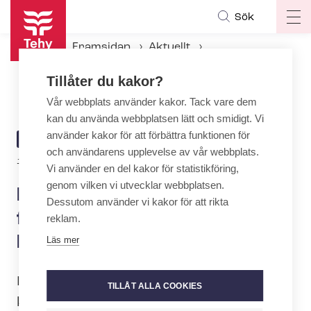
Hoppa
Sök
Op
till
ma
huvudinnehåll
Framsidan
Aktuellt
na
Aktuellt hos Tehy
Tillåter du kakor?
Betydande framsteg i förhandlingarna med FinnHEMS
Vår webbplats använder kakor. Tack vare dem
kan du använda webbplatsen lätt och smidigt. Vi
använder kakor för att förbättra funktionen för
ARTICLE
AKTUELLT
och användarens upplevelse av vår webbplats.
CATEGORY
19.5.2026 | 7:53
Vi använder en del kakor för statistikföring,
genom vilken vi utvecklar webbplatsen.
Betydande framsteg i
Dessutom använder vi kakor för att rikta
förhandlingarna med
reklam.
FinnHEMS
Läs mer
I går (18.5) fortsatte förhandlingarna om
TILLÅT ALLA COOKIES
kollektivavtalet mellan FinnHEMS och