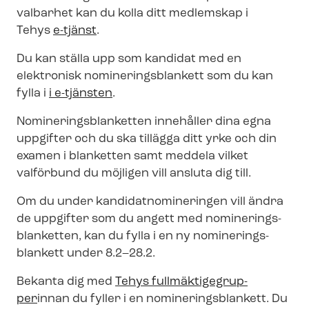
valbarhet kan du kolla ditt medlemskap i
Tehys
e-tjänst
.
Du kan ställa upp som kandidat med en
elektronisk no­mi­ne­rings­blan­kett som du kan
fylla i
i e-tjänsten
.
No­mi­ne­rings­blan­ket­ten innehåller dina egna
uppgifter och du ska tillägga ditt yrke och din
examen i blanketten samt meddela vilket
valförbund du möjligen vill ansluta dig till.
Om du under kan­di­dat­no­mi­ne­ring­en vill ändra
de uppgifter som du angett med no­mi­ne­rings­
blan­ket­ten, kan du fylla i en ny no­mi­ne­rings­
blan­kett under 8.2–28.2.
Bekanta dig med
Tehys full­mäk­ti­ge­grup­
per
innan du fyller i en no­mi­ne­rings­blan­kett. Du