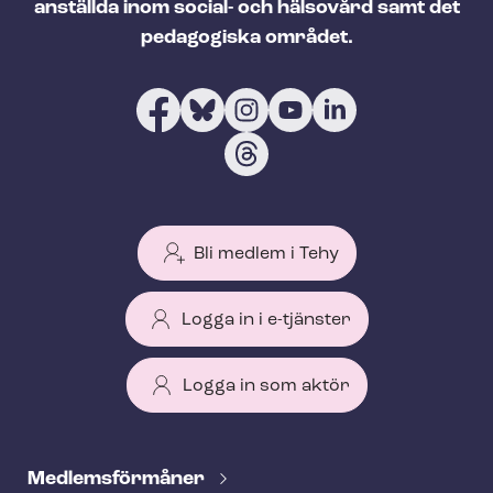
anställda inom social- och hälsovård samt det
pedagogiska området.
Bli medlem i Tehy
Logga in i e-tjänster
Logga in som aktör
T
e
Med­lems­för­må­ner