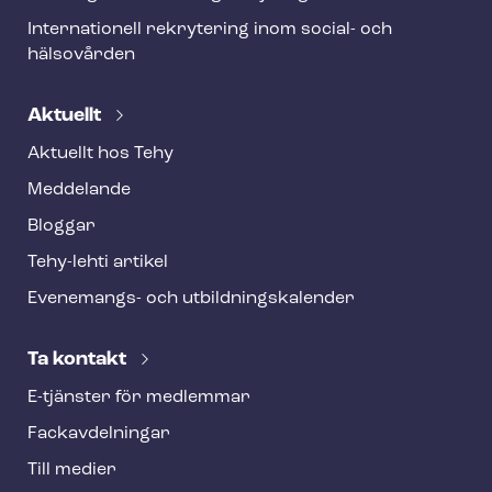
Internationell rekrytering inom social- och
hälsovården
Aktuellt
Aktuellt hos Tehy
Meddelande
Bloggar
Tehy-lehti artikel
Evenemangs- och ut­bild­nings­ka­len­der
Ta kontakt
E-tjänster för medlemmar
Fackav­del­ning­ar
Till medier