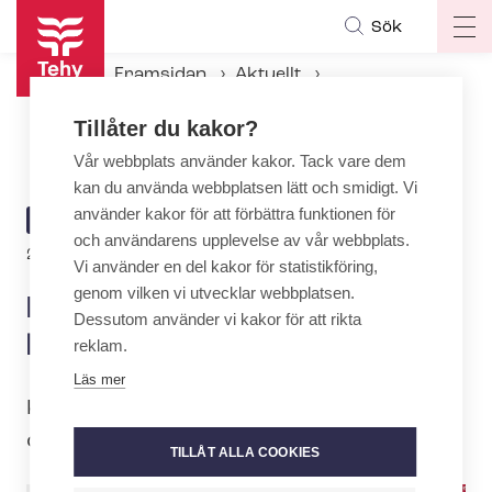
Hoppa
Sök
Op
till
ma
huvudinnehåll
Framsidan
Aktuellt
na
Aktuellt hos Tehy
Tillåter du kakor?
Nu kan du ställa upp som kandidat i Tehy-valet
Vår webbplats använder kakor. Tack vare dem
kan du använda webbplatsen lätt och smidigt. Vi
använder kakor för att förbättra funktionen för
ARTICLE
AKTUELLT
och användarens upplevelse av vår webbplats.
CATEGORY
23.3.2022 | 7:32
Vi använder en del kakor för statistikföring,
genom vilken vi utvecklar webbplatsen.
Nu kan du ställa upp som
Dessutom använder vi kakor för att rikta
kandidat i Tehy-valet
reklam.
Läs mer
Kan­di­dat­no­mi­ne­ring­en har inletts idag
och fortsätter till 28.2.
TILLÅT ALLA COOKIES