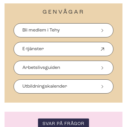
GENVÅGAR
Bli medlem i Tehy
E-tjänster
Ö
p
p
Arbetslivsguiden
n
a
s
i
Ut­bild­nings­ka­len­der
n
y
t
t
f
ö
SVAR PÅ FRÅGOR
n