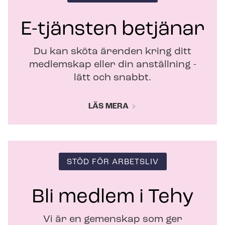
s
t
E-tjänsten betjänar
e
r
Du kan sköta ärenden kring ditt
medlemskap eller din anställning -
lätt och snabbt.
LÄS MERA
STÖD FÖR ARBETSLIV
Bli medlem i Tehy
Vi är en gemenskap som ger