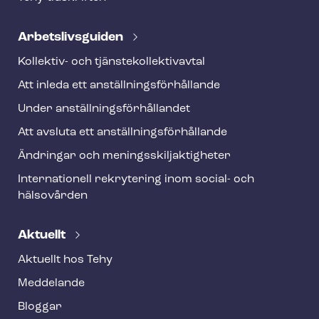
Ar­bets­livs­gui­den
Kollektiv- och tjäns­te­kol­lek­tivav­tal
Att inleda ett an­ställ­nings­för­hål­lan­de
Under an­ställ­nings­för­hål­lan­det
Att avsluta ett an­ställ­nings­för­hål­lan­de
Ändringar och me­nings­skilj­ak­tig­he­ter
Internationell rekrytering inom social- och
hälsovården
Aktuellt
Aktuellt hos Tehy
Meddelande
Bloggar