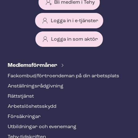
Bli medlem i Tehy
Logga in i e-tjänster
Logga in som aktör
T
e
Med­lems­för­må­ner
h
Fackombud/förtroendeman på din arbetsplats
y
An­ställ­nings­råd­giv­ning
f
o
Rättstjänst
o
Ar­bets­lös­hets­skydd
t
Försäkringar
e
Utbildningar och evenemang
r
Tehy-​tidskriften