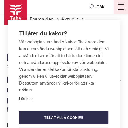
Hoppa
Sök
Op
till
ma
huvudinnehåll
Framsidan
Aktuellt
na
Aktuellt hos Tehy
Tillåter du kakor?
Kol­lek­tivav­tals­för­hand­ling­ar­na inom den privata prehospitala akutsjukvården fortsätter den 11 maj
Vår webbplats använder kakor. Tack vare dem
kan du använda webbplatsen lätt och smidigt. Vi
använder kakor för att förbättra funktionen för
ARTICLE
AKTUELLT
och användarens upplevelse av vår webbplats.
CATEGORY
8.5.2026 | 13:02
Vi använder en del kakor för statistikföring,
genom vilken vi utvecklar webbplatsen.
Kol­lek­tivav­tals­för­hand­ling­ar­
Dessutom använder vi kakor för att rikta
na inom den privata
reklam.
prehospitala akutsjukvården
Läs mer
fortsätter den 11 maj
TILLÅT ALLA COOKIES
I går och i dag (7.5.–8.5.) har