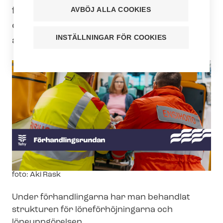
förhandlingarna om kollektivavtalet för
AVBÖJ ALLA COOKIES
den privata prehospitala
INSTÄLLNINGAR FÖR COOKIES
akutsjukvården fortsatt.
Image
foto: Aki Rask
text
Under förhandlingarna har man behandlat
strukturen för lö­ne­för­höj­ning­ar­na och
löneuppgörelsen.