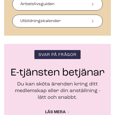
Arbetslivsguiden
n
a
s
i
Ut­bild­nings­ka­len­der
n
y
t
t
f
ö
SVAR PÅ FRÅGOR
n
s
t
E-tjänsten betjänar
e
r
Du kan sköta ärenden kring ditt
medlemskap eller din anställning -
lätt och snabbt.
LÄS MERA