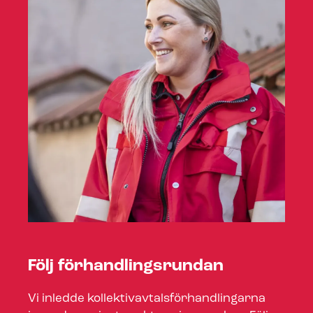
Följ för­hand­lings­run­dan
Vi inledde kol­lek­tivav­tals­för­hand­ling­ar­na