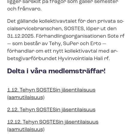
ligger särskilt på frågor som gäller semester
och frånvaro.
Det gällande kollektivavtalet för den privata so­
ci­al­ser­vicebran­schen, SOSTES, löper ut den
31.12.2025. För­hand­lings­or­ga­ni­sa­tio­nen Sote rf
— som består av Tehy, SuPer och Erto —
förhandlar om ett nytt kollektivavtal med ar­
bets­gi­var­för­bun­det Hyvinvointiala Hali rf.
Delta i våra medlemsträffar!
1.12. Tehyn SOSTESin jäsentilaisuus
(aamutilaisuus)
2.12. Tehyn SOSTESin jäsentilaisuus
12.12. Tehyn SOSTESin jäsentilaisuus
(aamutilaisuus)