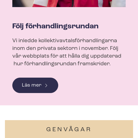
Följ för­hand­lings­run­dan
Vi inledde kol­lek­tivav­tals­för­hand­ling­ar­na
inom den privata sektorn i november. Följ
vår webbplats för att hålla dig uppdaterad
hur för­hand­lings­run­dan framskrider.
Läs mer
GENVÅGAR