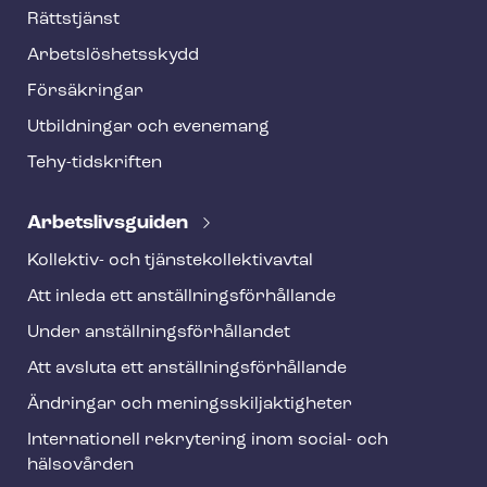
o
Rättstjänst
o
Ar­bets­lös­hets­skydd
t
Försäkringar
e
Utbildningar och evenemang
r
Tehy-​tidskriften
Ar­bets­livs­gui­den
Kollektiv- och tjäns­te­kol­lek­tivav­tal
Att inleda ett an­ställ­nings­för­hål­lan­de
Under an­ställ­nings­för­hål­lan­det
Att avsluta ett an­ställ­nings­för­hål­lan­de
Ändringar och me­nings­skilj­ak­tig­he­ter
Internationell rekrytering inom social- och
hälsovården