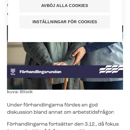
socialservice-
AVBÖJ ALLA COOKIES
områdets kollektivavtal SOSTES.
INSTÄLLNINGAR FÖR COOKIES
Image
kuva: iStock
text
Under förhandlingarna fördes en god
diskussion bland annat om arbetstidsfrågor.
Förhandlingarna fortsätter den 3.12., då fokus