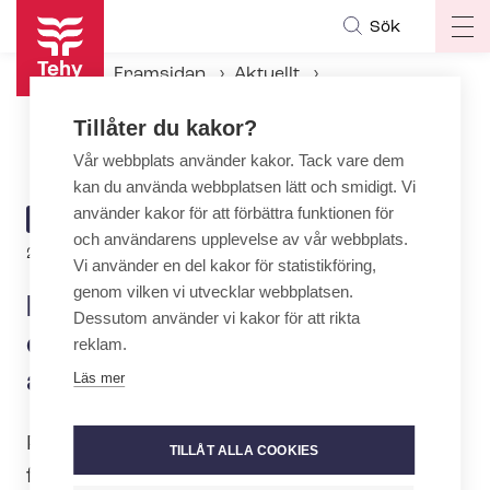
Hoppa
Sök
Op
till
ma
huvudinnehåll
Framsidan
Aktuellt
na
Aktuellt hos Tehy
Tillåter du kakor?
I SOSTES-​förhandlingarna diskuterades arbetstidsfrågor
Vår webbplats använder kakor. Tack vare dem
kan du använda webbplatsen lätt och smidigt. Vi
använder kakor för att förbättra funktionen för
ARTICLE
AKTUELLT
och användarens upplevelse av vår webbplats.
CATEGORY
28.11.2025 | 14:23
Vi använder en del kakor för statistikföring,
genom vilken vi utvecklar webbplatsen.
I SOSTES-​förhandlingarna
Dessutom använder vi kakor för att rikta
diskuterades
reklam.
arbetstidsfrågor
Läs mer
På torsdagen (27.11.) fortsatte
TILLÅT ALLA COOKIES
förhandlingarna om det privata