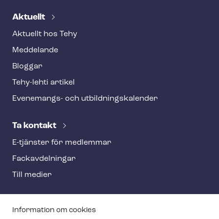
Aktuellt
Aktuellt hos Tehy
Meddelande
Bloggar
Tehy-lehti artikel
Evenemangs- och ut­bild­nings­ka­len­der
Ta kontakt
E-tjänster för medlemmar
Fackav­del­ning­ar
Till medier
T
Information om cookies