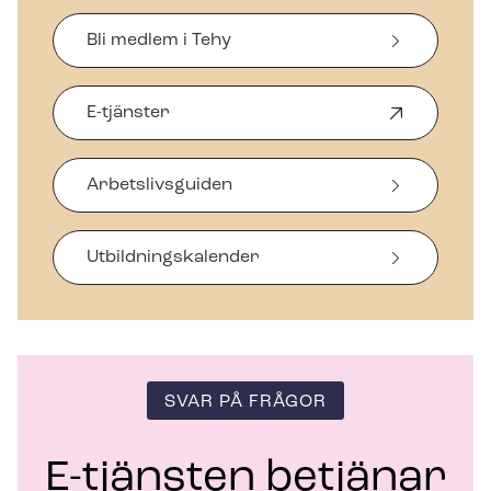
Bli medlem i Tehy
E-tjänster
Ö
p
p
Arbetslivsguiden
n
a
s
i
Ut­bild­nings­ka­len­der
n
y
t
t
f
ö
SVAR PÅ FRÅGOR
n
s
t
E-tjänsten betjänar
e