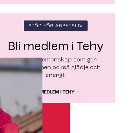
STÖD FÖR ARBETSLIV
Bli medlem i Tehy
Vi är en gemenskap som ger
trygghet, men också glädje och
energi.
BLI MEDLEM I TEHY