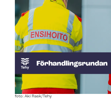
Image
foto: Aki Rask/Tehy
text