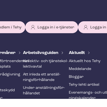
edlem i Tehy
Logga in i e-tjänster
Logga in
r­må­ner
Ar­bets­livs­gui­den
Aktuellt
förtroendeman
Kollektiv- och tjäns­te­kol­
Aktuellt hos Tehy
splats
lek­tivav­tal
Meddelande
­råd­giv­ning
Att inleda ett an­ställ­
Bloggar
nings­för­hål­lan­de
Tehy-lehti artikel
Under an­ställ­nings­för­
ets­skydd
Evenemangs- och ut­b
hål­lan­det
ar
nings­ka­len­der
Att avsluta ett an­ställ­
r och
nings­för­hål­lan­de