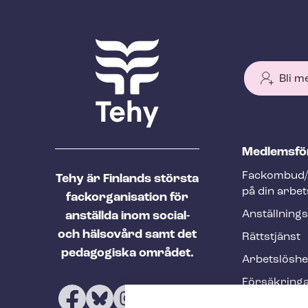
Bli m
T
Med­lems­fö
e
Fackombud/
Tehy är Finlands största
h
på din arbet
fackorganisation för
y
An­ställ­nings
anställda inom social-
f
och hälsovård samt det
Rättstjänst
o
pedagogiska området.
Ar­bets­lös­h
o
Försäkring
t
Utbildninga