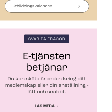
s
i
Ut­bild­nings­ka­len­der
n
y
t
t
f
ö
SVAR PÅ FRÅGOR
n
s
t
E-tjänsten
e
r
betjänar
Du kan sköta ärenden kring ditt
medlemskap eller din anställning -
lätt och snabbt.
LÄS MERA