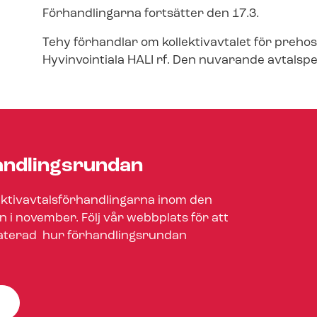
Förhandlingarna fortsätter den 17.3.
Tehy förhandlar om kollektivavtalet för preho
Hyvinvointiala HALI rf. Den nuvarande avtalspe
and­lings­run­dan
ek­tivav­tals­för­hand­ling­ar­na inom den
n i november. Följ vår webbplats för att
aterad hur för­hand­lings­run­dan