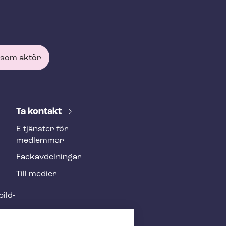
 som aktör
Ta kontakt
E-tjänster för
medlemmar
Fackav­del­ning­ar
Till medier
ild­