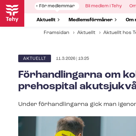
Hoppa
Show
För medlemmar
Show
Bli medlem i Tehy
Sh
Om
till
submenu
submenu
su
for
for
for
huvudinnehåll
Show submenu for
Aktuellt
Show submenu for
Med­lems­för­må­ner
Sho
Om 
Framsidan
Aktuellt
Aktuellt hos 
11.3.2026 | 13:25
ARTICLE
AKTUELLT
CATEGORY
Förhandlingarna om kol
prehospital akutsjukvå
Under förhandlingarna gick man igeno