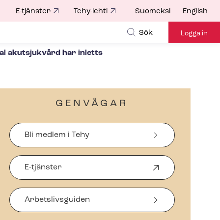
E-tjänster
Tehy-lehti
Suomeksi
English
for
Sök
Logga in
al akutsjukvård har inletts
GENVÅGAR
Bli medlem i Tehy
E-tjänster
Ö
p
p
Arbetslivsguiden
n
a