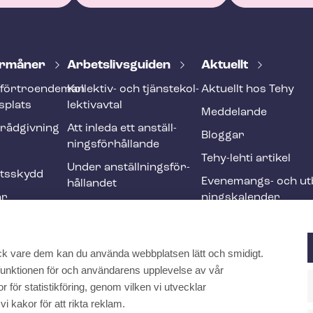
r­må­ner
Ar­bets­livs­gui­den
Aktuellt
förtroendeman
Kollektiv- och tjäns­te­kol­
Aktuellt hos Tehy
splats
lek­tivav­tal
Meddelande
­råd­giv­ning
Att inleda ett an­ställ­
Bloggar
nings­för­hål­lan­de
Tehy-lehti artikel
Under an­ställ­nings­för­
ets­skydd
Evenemangs- och ut­b
hål­lan­det
ar
nings­ka­len­der
Att avsluta ett an­ställ­
r och
nings­för­hål­lan­de
Ändringar och me­nings­
ck vare dem kan du använda webbplatsen lätt och smidigt.
ften
skilj­ak­tig­he­ter
a funktionen för och användarens upplevelse av vår
Internationell
 för statistikföring, genom vilken vi utvecklar
rekrytering inom social-
kakor för att rikta reklam.