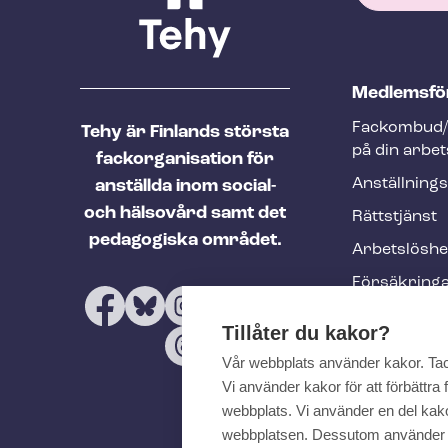
T
Med­lems­fö
e
Fackombud/
Tehy är Finlands största
h
på din arbet
fackorganisation för
y
An­ställ­nings
anställda inom social-
f
och hälsovård samt det
Rättstjänst
o
pedagogiska området.
Ar­bets­lös­h
o
Försäkring
t
Utbildninga
e
Tillåter du kakor?
evenemang
r
Vår webbplats använder kakor. Ta
Tehy-​tidskri
Vi använder kakor för att förbättr
webbplats. Vi använder en del kakor
webbplatsen. Dessutom använder vi 