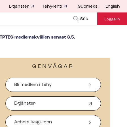
E-tjänster
Tehy-lehti
Suomeksi
English
for
Sök
Logga in
 TPTES-​medlemskvällen senast 3.5.
GENVÅGAR
Bli medlem i Tehy
E-tjänster
Ö
p
p
Arbetslivsguiden
n