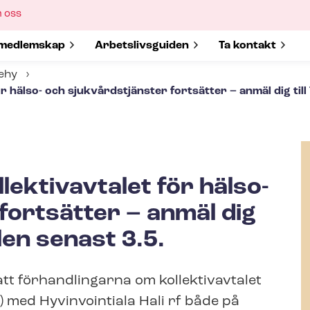
ow
 oss
bmenu
w submenu for
medlemskap
Show submenu for
Ar­bets­livs­gui­den
Show submenu 
Ta kontakt
Tehy
r hälso- och sjukvårdstjänster fortsätter – anmäl dig till
lektivavtalet för hälso-
fortsätter – anmäl dig
len senast 3.5.
att förhandlingarna om kollektivavtalet
) med Hyvinvointiala Hali rf både på