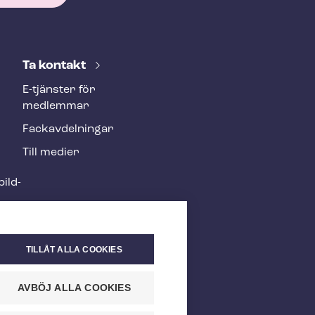
Ta kontakt
E-tjänster för
medlemmar
Fackav­del­ning­ar
Till medier
ild­
TILLÅT ALLA COOKIES
AVBÖJ ALLA COOKIES