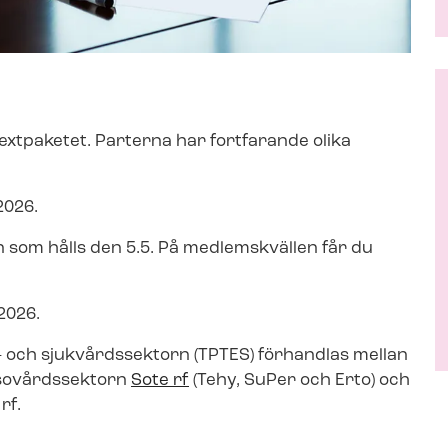
extpaketet. Parterna har fortfarande olika
2026.
n som hålls den 5.5. På medlemskvällen får du
 2026.
o- och sjukvårdssektorn (TPTES) förhandlas mellan
 hälsovårdssektorn
Sote rf
(Tehy, SuPer och Erto) och
rf.