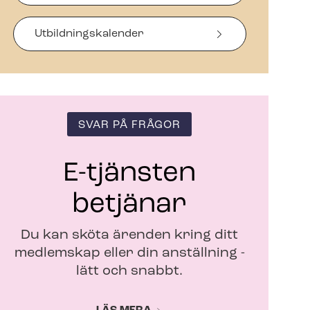
a
s
i
Ut­bild­nings­ka­len­der
n
y
t
t
f
ö
SVAR PÅ FRÅGOR
n
s
t
E-tjänsten
e
r
betjänar
Du kan sköta ärenden kring ditt
medlemskap eller din anställning -
lätt och snabbt.