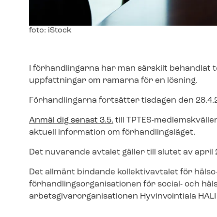
Image
foto: iStock
text
I förhandlingarna har man särskilt behandlat t
uppfattningar om ramarna för en lösning.
Förhandlingarna fortsätter tisdagen den 28.4.
Anmäl dig senast 3.5.
till TPTES-​medlemskvälle
aktuell information om förhandlingsläget.
Det nuvarande avtalet gäller till slutet av april
Det allmänt bindande kollektivavtalet för häls
för­hand­lings­or­ga­ni­sa­tio­nen för social- och
ar­bets­gi­var­or­ga­ni­sa­tio­nen Hyvinvointiala HALI 