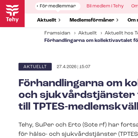
Hoppa
Show
För medlemmar
Show
Bli medlem i Tehy
Sh
Om
till
submenu
submenu
su
for
for
for
huvudinnehåll
Show submenu for
Aktuellt
Show submenu for
Med­lems­för­må­ner
Sho
Om 
Framsidan
Aktuellt
Aktuellt hos 
Förhandlingarna om kollektivavtalet fö
27.4.2026 | 15:07
ARTICLE
AKTUELLT
CATEGORY
Förhandlingarna om kol
och sjukvårdstjänster 
till TPTES-​medlemskväl
Tehy, SuPer och Erto (Sote rf) har forts
för hälso- och sjukvårdstjänster (TPTES