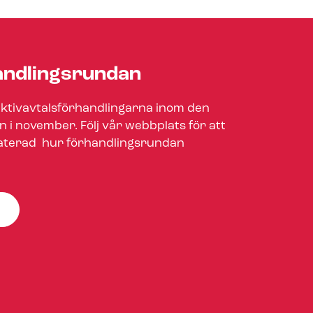
and­lings­run­dan
ek­tivav­tals­för­hand­ling­ar­na inom den
n i november. Följ vår webbplats för att
aterad hur för­hand­lings­run­dan