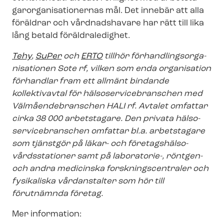
gar­or­ga­ni­sa­tio­ner­nas mål. Det innebär att alla
föräldrar och vårdnadshavare har rätt till lika
lång betald föräldraledighet.
Tehy
,
SuPer
och
ERTO
tillhör för­hand­lings­or­ga­
ni­sa­tio­nen Sote rf, vilken som enda organisation
förhandlar fram ett allmänt bindande
kollektivavtal för häl­so­ser­vicebran­schen med
Väl­må­en­debran­schen HALI rf. Avtalet omfattar
cirka 38 000 arbetstagare. Den privata häl­so­
ser­vicebran­schen omfattar bl.a. arbetstagare
som tjänstgör på läkar- och fö­re­tags­häl­so­
vårds­sta­tio­ner samt på laboratorie-, röntgen-
och andra medicinska forsk­nings­cen­tra­ler och
fysikaliska vårdanstalter som hör till
förutnämnda företag.
Mer information: