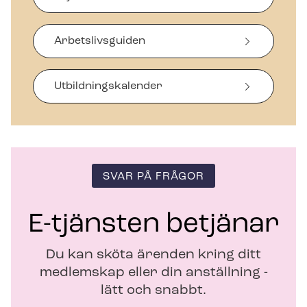
Ö
p
p
Arbetslivsguiden
n
a
s
i
Ut­bild­nings­ka­len­der
n
y
t
t
f
ö
SVAR PÅ FRÅGOR
n
s
t
E-tjänsten betjänar
e
r
Du kan sköta ärenden kring ditt
medlemskap eller din anställning -
lätt och snabbt.