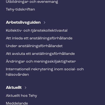
Utbildningar och evenemang
r
Tehy-​tidskriften
Ar­bets­livs­gui­den
Kollektiv- och tjäns­te­kol­lek­tivav­tal
Att inleda ett an­ställ­nings­för­hål­lan­de
Under an­ställ­nings­för­hål­lan­det
Att avsluta ett an­ställ­nings­för­hål­lan­de
Ändringar och me­nings­skilj­ak­tig­he­ter
Internationell rekrytering inom social- och
hälsovården
Aktuellt
Aktuellt hos Tehy
Meddelande