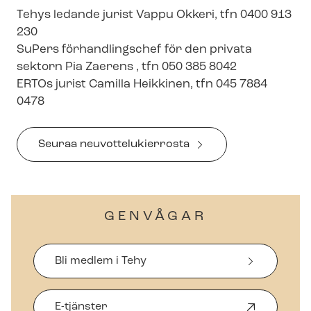
Tehys ledande jurist Vappu Okkeri, tfn 0400 913
230
SuPers förhandlingschef för den privata
sektorn Pia Zaerens , tfn 050 385 8042
ERTOs jurist Camilla Heikkinen, tfn 045 7884
0478
Seuraa neu­vot­telu­ki­er­ros­ta
GENVÅGAR
Bli medlem i Tehy
E-tjänster