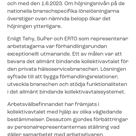
och med den 1.6.2023. Om höjningsnivån på de
nationella branschspecifika lönelösningarna
överstiger ovan nämnda belopp ökar det
höjningen ytterligare.
Enligt Tehy, SuPer och ERTO som representerar
arbetstagarna var för­hand­lings­run­dan
exceptionellt utmanande. Ett av målen var att
bevara det allmänt bindande kollektivavtalet för
den privata häl­so­ser­vicebran­schen. Lösningen
syftade till att bygga för­hand­lings­re­la­tio­ner,
utveckla branschen och stödja funktionaliteten
i det allmänt bindande kol­lek­tivav­tals­sy­ste­met.
Ar­betsväl­be­fin­nan­det har främjats i
kollektivavtalet med hjälp av olika vägledande
bestämmelser. Dessutom gjordes förbättringar
av per­so­nal­re­pre­sen­tan­ter­nas ställning vad
gäller samarbetet med arbetsgivaren.