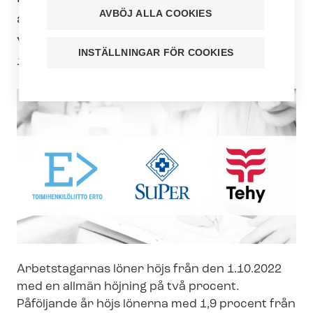
AVBÖJ ALLA COOKIES
avtalet som förhandlades fram senaste
vecka. Kollektivavtalets avtalsperiod är
INSTÄLLNINGAR FÖR COOKIES
1.5.2022–30.4.2024.
Arbetstagarnas löner höjs från den 1.10.2022
med en allmän höjning på två procent.
Påföljande år höjs lönerna med 1,9 procent från