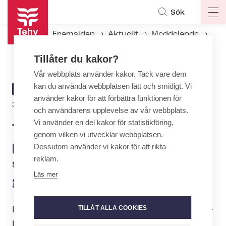
Hoppa
Sök
Op
till
ma
huvudinnehåll
Framsidan
Aktuellt
Meddelande
na
Tehy, SuPer och ERTO: Den privata häl­so­ser­vicebran­schens kollektivavtal godkändes
Tillåter du kakor?
Vår webbplats använder kakor. Tack vare dem
kan du använda webbplatsen lätt och smidigt. Vi
ARTICLE
MEDDELANDE
använder kakor för att förbättra funktionen för
CATEGORY
30.6.2022 | 15:00
och användarens upplevelse av vår webbplats.
Vi använder en del kakor för statistikföring,
Tehy, SuPer och ERTO: Den
genom vilken vi utvecklar webbplatsen.
privata häl­so­ser­vicebran­
Dessutom använder vi kakor för att rikta
reklam.
schens kollektivavtal
Läs mer
godkändes
TILLÅT ALLA COOKIES
Den privata häl­so­ser­vicebran­schens ar­
bets­mark­nads­par­ter har accepterat