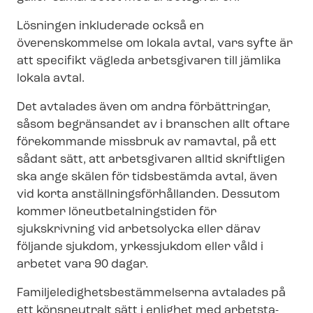
Lösningen inkluderade också en
överenskommelse om lokala avtal, vars syfte är
att specifikt vägleda arbetsgivaren till jämlika
lokala avtal.
Det avtalades även om andra förbättringar,
såsom begränsandet av i branschen allt oftare
förekommande missbruk av ramavtal, på ett
sådant sätt, att arbetsgivaren alltid skriftligen
ska ange skälen för tidsbestämda avtal, även
vid korta an­ställ­nings­för­hål­lan­den. Dessutom
kommer lö­ne­ut­be­tal­nings­ti­den för
sjukskrivning vid arbetsolycka eller därav
följande sjukdom, yrkessjukdom eller våld i
arbetet vara 90 dagar.
Fa­mil­je­le­dig­hets­be­stäm­mel­ser­na avtalades på
ett könsneutralt sätt i enlighet med ar­bets­ta­