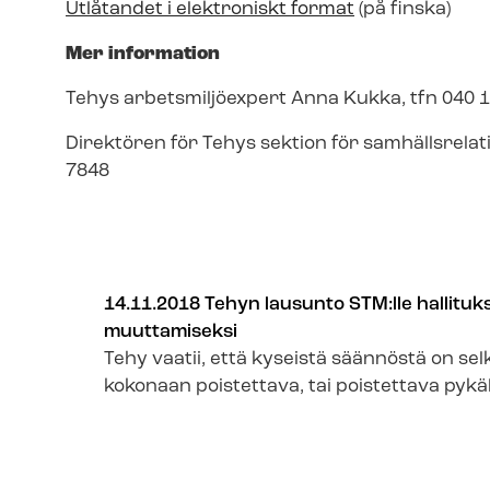
Utlåtandet i elektroniskt format
(på finska)
Mer information
Tehys arbetsmiljöexpert Anna Kukka, tfn 040 
Direktören för Tehys sektion för sam­hälls­re­la­t
7848
14.11.2018 Tehyn lausunto STM:lle hallituks
muuttamiseksi
Tehy vaatii, että kyseistä säännöstä on selk
kokonaan poistettava, tai poistettava pykälä