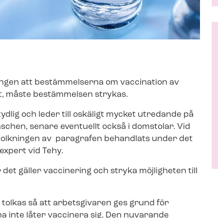
ringen att bestämmelserna om vaccination av
igt, måste bestämmelsen strykas.
lig och leder till oskäligt mycket utredande på
n­schen, senare eventuellt också i domstolar. Vid
tolkningen av paragrafen behandlats under det
öexpert vid Tehy.
 det gäller vaccinering och stryka möjligheten till
n tolkas så att arbetsgivaren ges grund för
na inte låter vaccinera sig. Den nuvarande