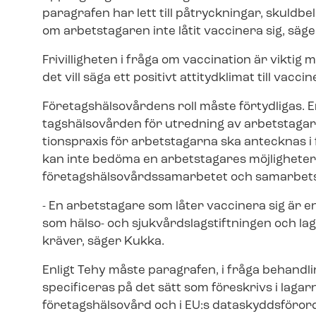
paragrafen har lett till påtryckningar, skuld
om arbetstagaren inte låtit vaccinera sig, säge
Frivilligheten i fråga om vaccination är viktig
det vill säga ett positivt attitydklimat till vaccin
Fö­re­tags­häl­so­vår­dens roll måste förtydligas
tags­häl­so­vår­den för utredning av arbetstagar
tions­prax­is för arbetstagarna ska antecknas i 
kan inte bedöma en arbetstagares möjligheter 
fö­re­tags­häl­so­vårds­sam­ar­be­tet och sam­ar­bets
- En arbetstagare som låter vaccinera sig är e
som hälso- och sjuk­vårds­lag­stift­ning­en och 
kräver, säger Kukka.
Enligt Tehy måste paragrafen, i fråga behand
specificeras på det sätt som föreskrivs i lagarn
företagshälsovård och i EU:s data­skydds­för­o