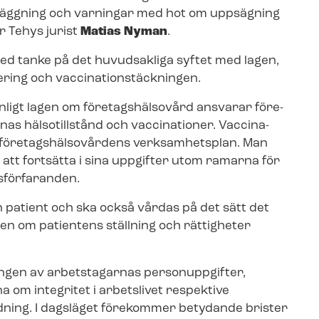
beläggning och varningar med hot om uppsägning
r Tehys jurist
Matias Nyman
.
 med tanke på det huvudsakliga syftet med lagen,
ering och vac­ci­na­tions­täck­ning­en.
. Enligt lagen om företagshälsovård ansvarar fö­re­
nas hälsotillstånd och vaccinationer. Vac­ci­na­
fö­re­tags­häl­so­vår­dens verksamhetsplan. Man
att fortsätta i sina uppgifter utom ramarna för
­för­fa­ran­den.
n patient och ska också vårdas på det sätt det
lagen om patientens ställning och rättigheter
lingen av arbetstagarnas personuppgifter,
a om integritet i arbetslivet respektive
rd­ning. I dagsläget förekommer betydande brister