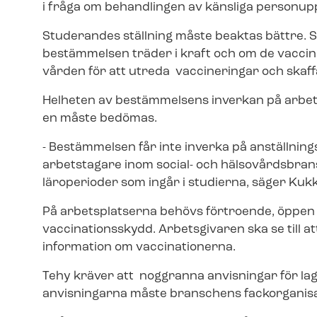
i fråga om behandlingen av känsliga personup
Studerandes ställning måste beaktas bättre.
bestämmelsen träder i kraft och om de vaccin s
vår­den för att utreda vaccineringar och skaffa
Helheten av bestämmelsens inverkan på arbetslive
en måste bedömas.
- Bestämmelsen får inte inverka på an­ställ­ning
arbetstagare inom social- och häl­so­vårds­bra
läroperioder som ingår i studierna, säger Kuk
På arbetsplatserna behövs förtroende, öppen
vaccinationsskydd. Arbetsgivaren ska se till att
information om vaccinationerna.
Tehy kräver att noggranna anvisningar för lag
anvisningarna måste branschens fack­or­ga­ni­sa­