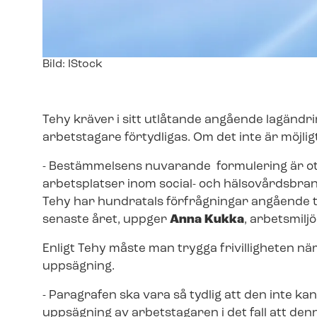
Image
Bild: IStock
text
Tehy kräver i sitt utlåtande angående lagänd
arbetstagare förtydligas. Om det inte är möjl
- Bestämmelsens nuvarande formulering är otyd
arbetsplatser inom social- och häl­so­vårds­bra
Tehy har hundratals förfrågningar angående 
senaste året, uppger
Anna Kukka
, arbetsmilj
Enligt Tehy måste man trygga frivilligheten när
uppsägning.
- Paragrafen ska vara så tydlig att den inte ka
uppsägning av arbetstagaren i det fall att den