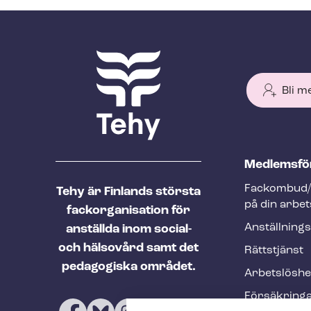
Bli m
T
Med­lems­fö
e
Fackombud/
Tehy är Finlands största
h
på din arbet
fackorganisation för
y
An­ställ­nings
anställda inom social-
f
och hälsovård samt det
Rättstjänst
o
pedagogiska området.
Ar­bets­lös­h
o
Försäkring
t