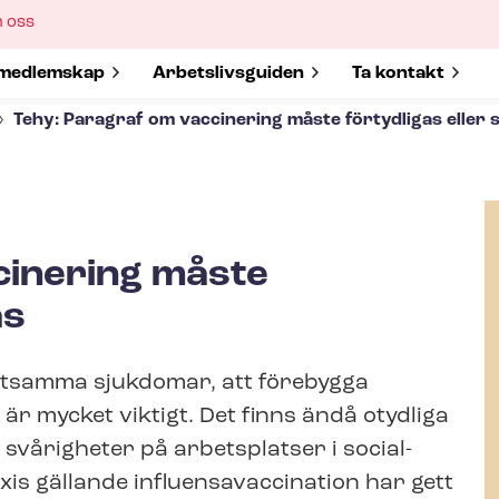
ow
 oss
bmenu
w submenu for
medlemskap
Show submenu for
Ar­bets­livs­gui­den
Show submenu 
Ta kontakt
Tehy: Paragraf om vaccinering måste förtydligas eller 
cinering måste
as
ittsamma sjukdomar, att förebygga
r mycket viktigt. Det finns ändå otydliga
ga svårigheter på arbetsplatser i social-
s gällande in­flu­ensa­vac­ci­na­tion har gett