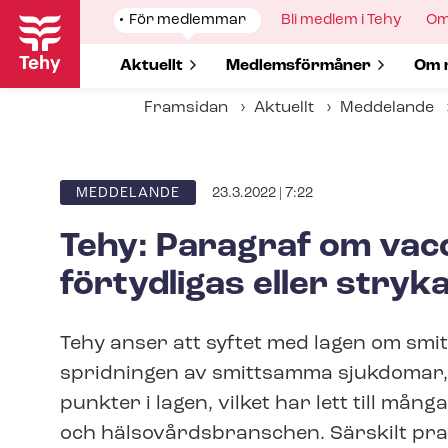
Hoppa
Show
För medlemmar
Show
Bli medlem i Tehy
Sh
Om
till
submenu
submenu
su
for
for
for
huvudinnehåll
Show submenu for
Aktuellt
Show submenu for
Med­lems­för­må­ner
Sho
Om 
Framsidan
Aktuellt
Meddelande
23.3.2022 | 7:22
ARTICLE
MEDDELANDE
CATEGORY
Tehy: Paragraf om vac
förtydligas eller stryk
Tehy anser att syftet med lagen om sm
spridningen av smittsamma sjukdomar, ä
punkter i lagen, vilket har lett till mån
och häl­so­vårds­bran­schen. Särskilt praxi