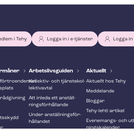
edlem i Tehy
Logga in i e-tjänster
Logga in
r­må­ner
Ar­bets­livs­gui­den
Aktuellt
förtroendeman
Kollektiv- och tjäns­te­kol­
Aktuellt hos Tehy
splats
lek­tivav­tal
Meddelande
­råd­giv­ning
Att inleda ett an­ställ­
Bloggar
nings­för­hål­lan­de
Tehy-lehti artikel
Under an­ställ­nings­för­
ets­skydd
Evenemangs- och ut­b
hål­lan­det
ar
nings­ka­len­der
Att avsluta ett an­ställ­