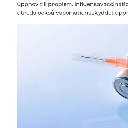
upphov till problem. In­flu­ensa­vac­ci­na
utreds också vac­ci­na­tions­skyd­det up