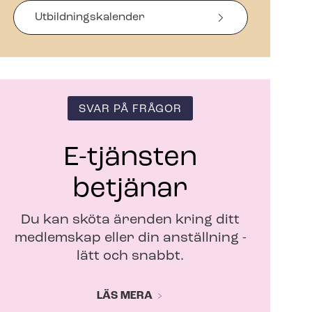
s
i
Ut­bild­nings­ka­len­der
n
y
t
t
f
ö
SVAR PÅ FRÅGOR
n
s
t
E-tjänsten
e
r
betjänar
Du kan sköta ärenden kring ditt
medlemskap eller din anställning -
lätt och snabbt.
LÄS MERA