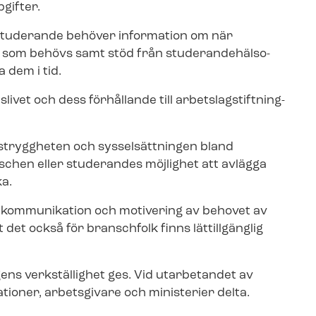
pgifter.
 Studerande behöver information om när
om behövs samt stöd från stu­de­ran­de­häl­so­
 dem i tid.
t och dess förhållande till ar­bets­lag­stift­ning­
s­trygg­he­ten och sysselsättningen bland
n­schen eller studerandes möjlighet att avlägga
ka.
 kommunikation och motivering av behovet av
 det också för branschfolk finns lättillgänglig
ens verkställighet ges. Vid utarbetandet av
tio­ner, arbetsgivare och ministerier delta.