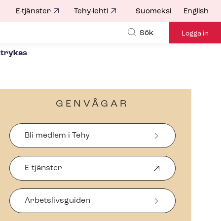
E-tjänster
Tehy-lehti
Suomeksi
English
for
Sök
Logga in
strykas
GENVÅGAR
Bli medlem i Tehy
E-tjänster
Ö
p
p
Arbetslivsguiden
n
a