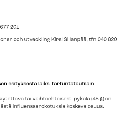
1677 201
io­ner och utveckling Kirsi Sillanpää, tfn 040 820
en esityksestä laiksi tartuntatautilain
iytettävä tai vaihtoehtoisesti pykälä (48 §) on
stä in­flu­ens­sa­ro­ko­tuksia koskeva osuus.