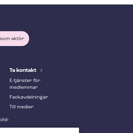
 som aktör
Ta kontakt
E-tjänster för
medlemmar
Fackav­del­ning­ar
Till medier
ild­