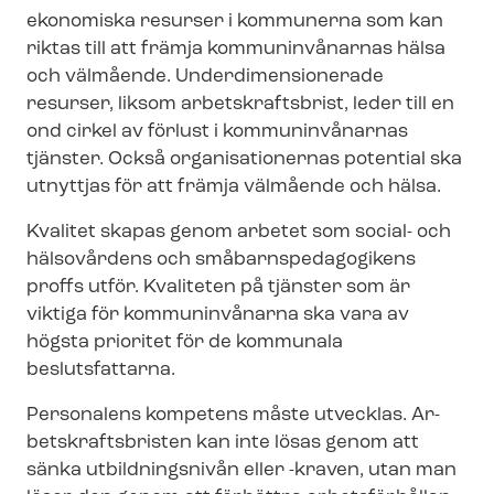
ekonomiska resurser i kommunerna som kan
riktas till att främja kommuninvånarnas hälsa
och välmående. Un­der­di­men­sio­ne­ra­de
resurser, liksom arbetskraftsbrist, leder till en
ond cirkel av förlust i kommuninvånarnas
tjänster. Också organisationernas potential ska
utnyttjas för att främja välmående och hälsa.
Kvalitet skapas genom arbetet som social- och
hälsovårdens och små­barnspe­da­go­gi­kens
proffs utför. Kvaliteten på tjänster som är
viktiga för kommuninvånarna ska vara av
högsta prioritet för de kommunala
beslutsfattarna.
Personalens kompetens måste utvecklas. Ar­
bets­krafts­bris­ten kan inte lösas genom att
sänka utbildningsnivån eller -kraven, utan man