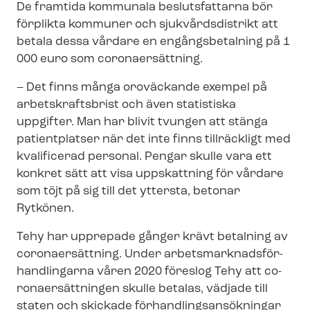
De framtida kommunala beslutsfattarna bör
förplikta kommuner och sjukvårdsdistrikt att
betala dessa vårdare en engångsbetalning på 1
000 euro som coronaersättning.
– Det finns många oroväckande exempel på
arbetskraftsbrist och även statistiska
uppgifter. Man har blivit tvungen att stänga
patientplatser när det inte finns tillräckligt med
kvalificerad personal. Pengar skulle vara ett
konkret sätt att visa uppskattning för vårdare
som töjt på sig till det yttersta, betonar
Rytkönen.
Tehy har upprepade gånger krävt betalning av
coronaersättning. Under ar­bets­mark­nads­för­
hand­ling­ar­na våren 2020 föreslog Tehy att co­
ro­naer­sätt­ning­en skulle betalas, vädjade till
staten och skickade för­hand­lings­an­sök­ning­ar