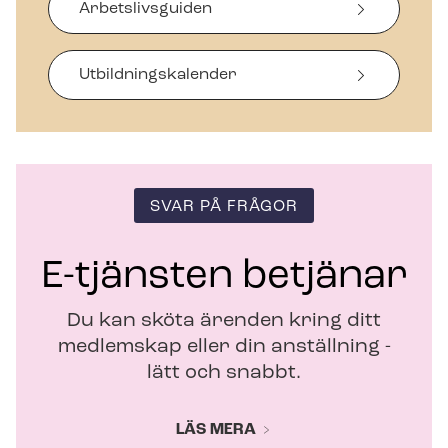
Arbetslivsguiden
n
a
s
i
Ut­bild­nings­ka­len­der
n
y
t
t
f
ö
SVAR PÅ FRÅGOR
n
s
t
E-tjänsten betjänar
e
r
Du kan sköta ärenden kring ditt
medlemskap eller din anställning -
lätt och snabbt.
LÄS MERA