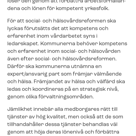
löser den genom att förbättra ar­bets­för­hål­lan­
de­na och lönen för kompetent yrkesfolk.
För att social- och häl­so­vårds­re­for­men ska
lyckas förutsätts det att kompetens och
erfarenhet inom vårdarbetet syns i
ledarskapet. Kommunerna behöver kompetens
och erfarenhet inom social- och hälsovården
även efter social- och häl­so­vårds­re­for­men.
Därför ska kommunerna utnämna en
expert/ansvarig part som främjar välmående
och hälsa. Främjandet av hälsa och välfärd ska
ledas och koordineras på en strategisk nivå,
genom olika för­valt­nings­om­rå­den.
Jämlikhet innebär alla medborgares rätt till
tjänster av hög kvalitet, men också att de som
tillhandahåller dessa tjänster behandlas väl
genom att höja deras lönenivå och förbättra