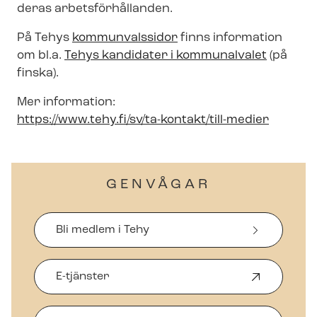
deras ar­bets­för­hål­lan­den.
På Tehys
kommunvalssidor
finns information
om bl.a.
Tehys kandidater i kommunalvalet
(på
finska).
Mer information:
https://www.tehy.fi/sv/ta-kontakt/till-medier
GENVÅGAR
Bli medlem i Tehy
E-tjänster
Ö
p
p