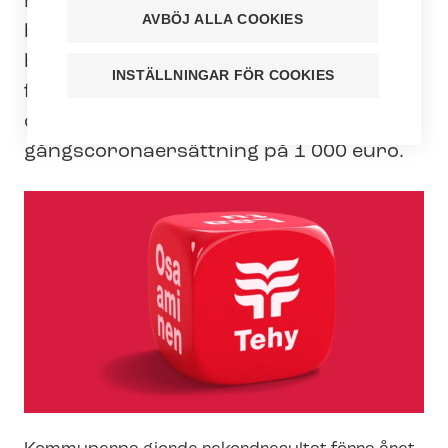
För­hands­röst­ning­en för kommunalvalet
AVBÖJ ALLA COOKIES
börjar i morgon. Tehy kräver att de nya
beslutsfattarna efter kommunalvalet
INSTÄLLNINGAR FÖR COOKIES
förpliktar kommunerna och sjuk­vårds­
di­strik­ten att betala vårdarna en en­
gångsco­ro­naer­sätt­ning på 1 000 euro.