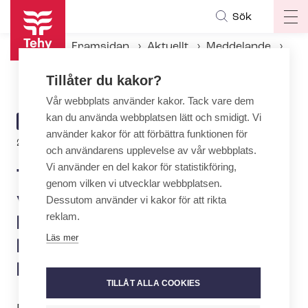
Hoppa
Sök
Op
till
ma
huvudinnehåll
Framsidan
Aktuellt
Meddelande
na
Tehy: Ansvaret för vårdarnas coronaersättning ligger fortfarande hos de kommande kommunala beslutsfattarna
Tillåter du kakor?
Vår webbplats använder kakor. Tack vare dem
kan du använda webbplatsen lätt och smidigt. Vi
ARTICLE
MEDDELANDE
använder kakor för att förbättra funktionen för
CATEGORY
25.5.2021 | 6:09
och användarens upplevelse av vår webbplats.
Vi använder en del kakor för statistikföring,
Tehy: Ansvaret för
genom vilken vi utvecklar webbplatsen.
vårdarnas coronaersättning
Dessutom använder vi kakor för att rikta
reklam.
ligger fortfarande hos de
Läs mer
kommande kommunala
beslutsfattarna
TILLÅT ALLA COOKIES