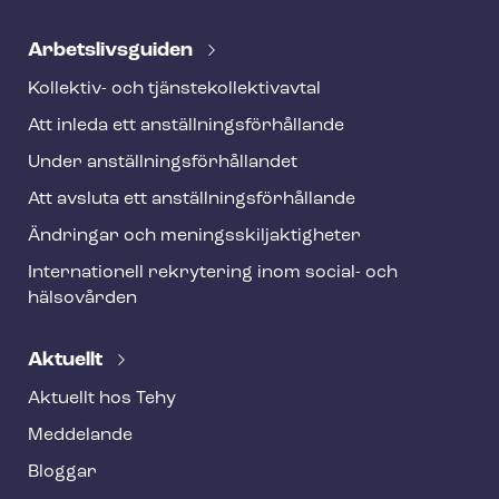
Ar­bets­livs­gui­den
Kollektiv- och tjäns­te­kol­lek­tivav­tal
Att inleda ett an­ställ­nings­för­hål­lan­de
Under an­ställ­nings­för­hål­lan­det
Att avsluta ett an­ställ­nings­för­hål­lan­de
Ändringar och me­nings­skilj­ak­tig­he­ter
Internationell rekrytering inom social- och
hälsovården
Aktuellt
Aktuellt hos Tehy
Meddelande
Bloggar