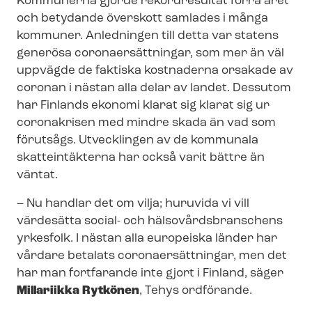
Kommunerna gjorde rekordresultat förra året
och betydande överskott samlades i många
kommuner. Anledningen till detta var statens
generösa co­ro­naer­sätt­ning­ar, som mer än väl
uppvägde de faktiska kostnaderna orsakade av
coronan i nästan alla delar av landet. Dessutom
har Finlands ekonomi klarat sig klarat sig ur
coronakrisen med mindre skada än vad som
förutsågs. Utvecklingen av de kommunala
skatteintäkterna har också varit bättre än
väntat.
– Nu handlar det om vilja; huruvida vi vill
värdesätta social- och häl­so­vårds­bran­schens
yrkesfolk. I nästan alla europeiska länder har
vårdare betalats co­ro­naer­sätt­ning­ar, men det
har man fortfarande inte gjort i Finland, säger
Millariikka Rytkönen
, Tehys ordförande.