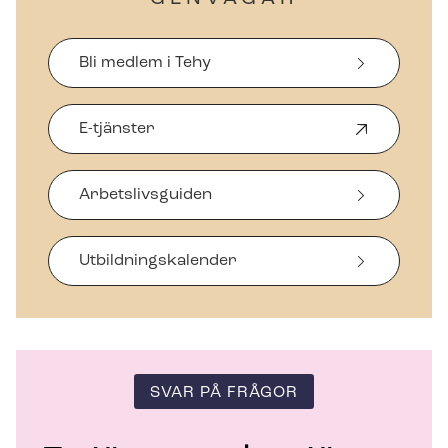
Bli medlem i Tehy
E-tjänster
Ö
p
p
Arbetslivsguiden
n
a
s
i
Ut­bild­nings­ka­len­der
n
y
t
t
f
ö
SVAR PÅ FRÅGOR
n
s
t