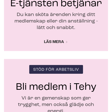
E-tjänsten betjänar
e
r
Du kan sköta ärenden kring ditt
medlemskap eller din anställning -
lätt och snabbt.
LÄS MERA
STÖD FÖR ARBETSLIV
Bli medlem i Tehy
Vi är en gemenskap som ger
trygghet, men också glädje och
energi.