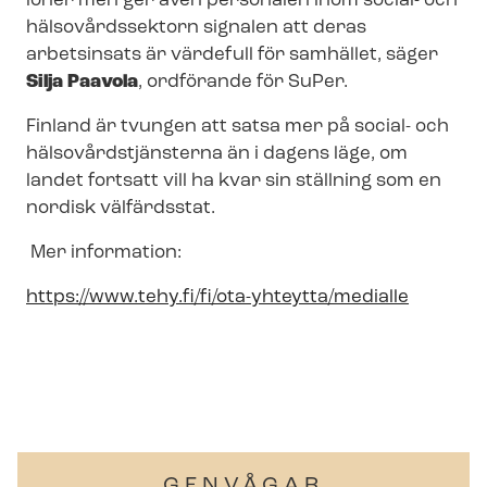
löner men ger även personalen inom social- och
hälsovårdssektorn signalen att deras
arbetsinsats är värdefull för samhället, säger
Silja Paavola
, ordförande för SuPer.
Finland är tvungen att satsa mer på social- och
häl­so­vårds­tjäns­ter­na än i dagens läge, om
landet fortsatt vill ha kvar sin ställning som en
nordisk välfärdsstat.
Mer information:
https://www.tehy.fi/fi/ota-yhteytta/medialle
GENVÅGAR