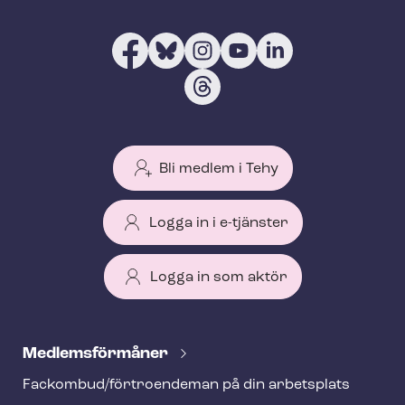
Bli medlem i Tehy
Logga in i e-tjänster
Logga in som aktör
T
e
Med­lems­för­må­ner
h
Fackombud/förtroendeman på din arbetsplats
y