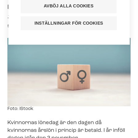
AVBÖJ ALLA COOKIES
likalönsprograms tempo som nu gällt i
13 år blir gapet överbryggat först mot
INSTÄLLNINGAR FÖR COOKIES
slutet av seklet, det vill säga 2090.
Image
Foto: iStock
text
Kvinnornas lönedag är den dagen då
kvinnornas årslön i princip är betald. I år inföll