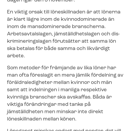
dagen igår den 3 november.
En viktig orsak till löneskillnaden är att lönerna
är klart lägre inom de kvinnodominerade än
inom de mansdominerade branscherna.
Arbetsavtalslagen, jäm­ställd­hets­la­gen och dis­
kri­mi­ne­rings­la­gen förutsätter att samma lön
ska betalas för både samma och likvärdigt
arbete.
Som metoder för främjande av lika löner har
man ofta föreslagit en mera jämlik fördelning av
för­äld­ra­le­dig­he­ter mellan kvinnor och män
samt att indelningen i manliga respektive
kvinnliga branscher ska avskaffas. Båda är
viktiga förändringar med tanke på
jämställdheten men minskar inte direkt
löneskillnaden mellan könen.