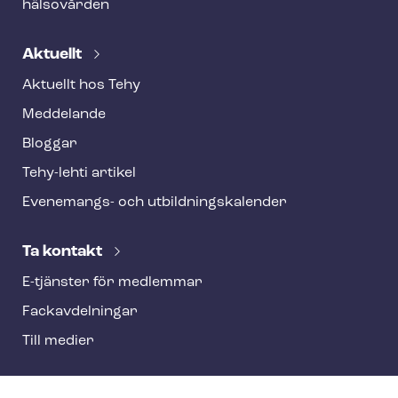
hälsovården
Aktuellt
Aktuellt hos Tehy
Meddelande
Bloggar
Tehy-lehti artikel
Evenemangs- och ut­bild­nings­ka­len­der
Ta kontakt
E-tjänster för medlemmar
Fackav­del­ning­ar
Till medier