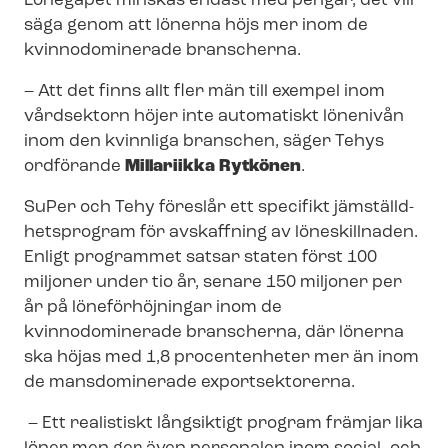
Lönegapet minskas endast med pengar, det vill
säga genom att lönerna höjs mer inom de
kvinnodominerade branscherna.
– Att det finns allt fler män till exempel inom
vårdsektorn höjer inte automatiskt lönenivån
inom den kvinnliga branschen, säger Tehys
ordförande
Millariikka Rytkönen
.
SuPer och Tehy föreslår ett specifikt jäm­ställd­
hets­pro­gram för avskaffning av löneskillnaden.
Enligt programmet satsar staten först 100
miljoner under tio år, senare 150 miljoner per
år på löneförhöjningar inom de
kvinnodominerade branscherna, där lönerna
ska höjas med 1,8 procentenheter mer än inom
de mansdominerade exportsektorerna.
– Ett realistiskt långsiktigt program främjar lika