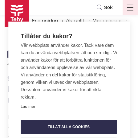
Hoppa
Sök
Op
till
ma
huvudinnehåll
Framsidan
Aktuellt
Meddelande
na
SuPer ja Tehy på kvinnornas lönedag: Löneskillnaden bör minskas – med pengar
Tillåter du kakor?
Vår webbplats använder kakor. Tack vare dem
kan du använda webbplatsen lätt och smidigt. Vi
ARTICLE
MEDDELANDE
använder kakor för att förbättra funktionen för
CATEGORY
4.11.2019 | 7:22
och användarens upplevelse av vår webbplats.
Vi använder en del kakor för statistikföring,
SuPer ja Tehy på kvinnornas
genom vilken vi utvecklar webbplatsen.
lönedag: Löneskillnaden bör
Dessutom använder vi kakor för att rikta
reklam.
minskas – med pengar
Läs mer
I år är en kvinnlig euro 84 cent på
kvinnornas lönedag. Löneskillnaden
TILLÅT ALLA COOKIES
krymper väldigt långsamt. I de