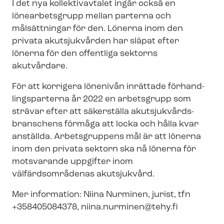
I det nya kollektivavtalet ingår också en
lönearbetsgrupp mellan parterna och
målsättningar för den. Lönerna inom den
privata akutsjukvården har släpat efter
lönerna för den offentliga sektorns
akutvårdare.
För att korrigera lönenivån inrättade för­hand­
lings­par­ter­na år 2022 en arbetsgrupp som
strävar efter att säkerställa akut­sjuk­vårds­
bran­schens förmåga att locka och hålla kvar
anställda. Arbetsgruppens mål är att lönerna
inom den privata sektorn ska nå lönerna för
motsvarande uppgifter inom
välfärdsområdenas akutsjukvård.
Mer information: Niina Nurminen, jurist, tfn
+358405084378,
niina.nurminen@tehy.fi