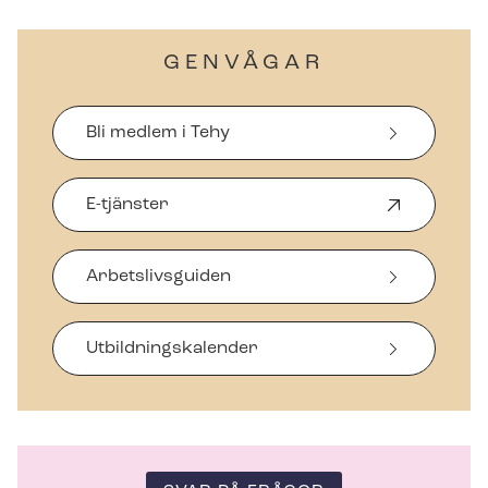
GENVÅGAR
Bli medlem i Tehy
E-tjänster
Ö
p
p
Arbetslivsguiden
n
a
s
i
Ut­bild­nings­ka­len­der
n
y
t
t
f
ö