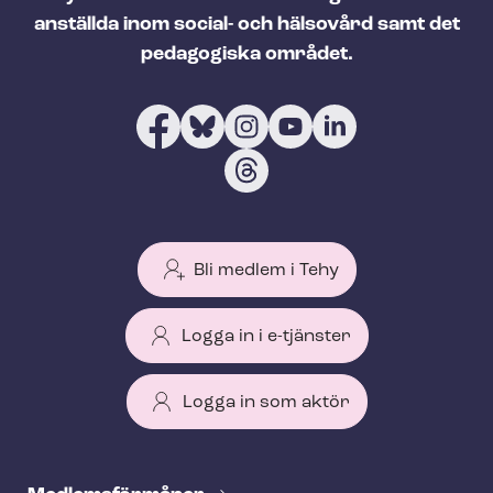
anställda inom social- och hälsovård samt det
pedagogiska området.
Bli medlem i Tehy
Logga in i e-tjänster
Logga in som aktör
T
e