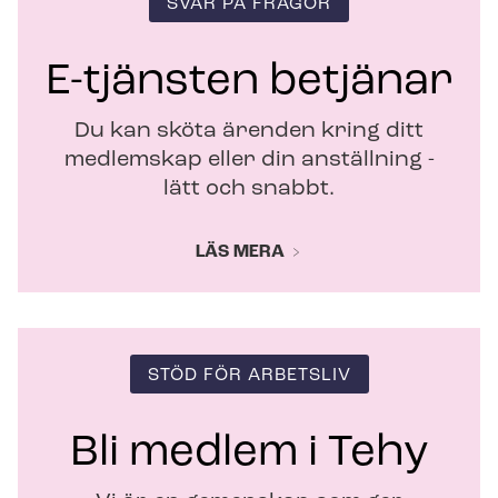
SVAR PÅ FRÅGOR
n
s
t
E-tjänsten betjänar
e
r
Du kan sköta ärenden kring ditt
medlemskap eller din anställning -
lätt och snabbt.
LÄS MERA
STÖD FÖR ARBETSLIV
Bli medlem i Tehy