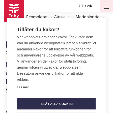
Hoppa
Sök
Op
till
ma
huvudinnehåll
Framsidan
Aktuellt
Meddelande
na
Nytt kollektivavtal för akut­sjuk­vårds­bran­schen – lönerna stiger med allmänna förhöjningar
Tillåter du kakor?
Vår webbplats använder kakor. Tack vare dem
kan du använda webbplatsen lätt och smidigt. Vi
ARTICLE
MEDDELANDE
använder kakor för att förbättra funktionen för
CATEGORY
2.6.2026 | 14:30
och användarens upplevelse av vår webbplats.
Vi använder en del kakor för statistikföring,
Nytt kollektivavtal för akut­
genom vilken vi utvecklar webbplatsen.
sjuk­vårds­bran­schen –
Dessutom använder vi kakor för att rikta
reklam.
lönerna stiger med allmänna
Läs mer
förhöjningar
TILLÅT ALLA COOKIES
Tehys styrelse har godkänt resultatet av
förhandlingarna med Väl­må­en­debran­