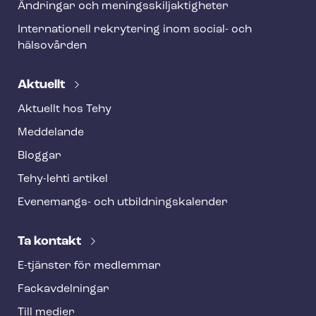
Ändringar och me­nings­skilj­ak­tig­he­ter
Internationell rekrytering inom social- och
hälsovården
Aktuellt
Aktuellt hos Tehy
Meddelande
Bloggar
Tehy-lehti artikel
Evenemangs- och ut­bild­nings­ka­len­der
Ta kontakt
E-tjänster för medlemmar
Fackav­del­ning­ar
Till medier