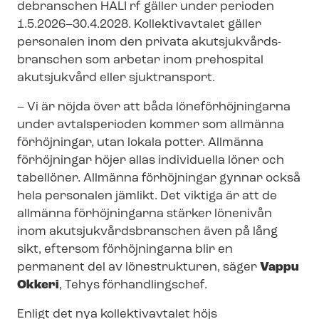
debran­schen HALI rf gäller under perioden
1.5.2026–30.4.2028. Kollektivavtalet gäller
personalen inom den privata akut­sjuk­vårds­
bran­schen som arbetar inom prehospital
akutsjukvård eller sjuktransport.
– Vi är nöjda över att båda lö­ne­för­höj­ning­ar­na
under avtalsperioden kommer som allmänna
förhöjningar, utan lokala potter. Allmänna
förhöjningar höjer allas individuella löner och
tabellöner. Allmänna förhöjningar gynnar också
hela personalen jämlikt. Det viktiga är att de
allmänna förhöjningarna stärker lönenivån
inom akut­sjuk­vårds­bran­schen även på lång
sikt, eftersom förhöjningarna blir en
permanent del av lönestrukturen, säger
Vappu
Okkeri
, Tehys förhandlingschef.
Enligt det nya kollektivavtalet höjs