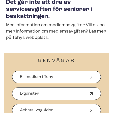
Det går inte att dra av
serviceavgiften för seniorer i
beskattningen.
Mer information om medlemsavgifter Vill du ha
mer information om medlemsavgiften?
Läs mer
på Tehys webbplats.
GENVÅGAR
Bli medlem i Tehy
E-tjänster
Ö
p
p
Arbetslivsguiden
n