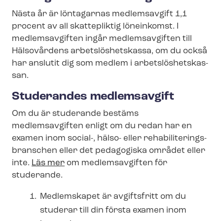
Nästa år är löntagarnas medlemsavgift 1,1
procent av all skattepliktig löneinkomst. I
medlemsavgiften ingår medlemsavgiften till
Hälsovårdens ar­bets­lös­hets­kas­sa, om du också
har anslutit dig som medlem i ar­bets­lös­hets­kas­
san.
Studerandes medlemsavgift
Om du är studerande bestäms
medlemsavgiften enligt om du redan har en
examen inom social-, hälso- eller re­ha­bi­li­te­rings­
bran­schen eller det pedagogiska området eller
inte.
Läs mer
om medlemsavgiften för
studerande.
Medlemskapet är avgiftsfritt om du
studerar till din första examen inom