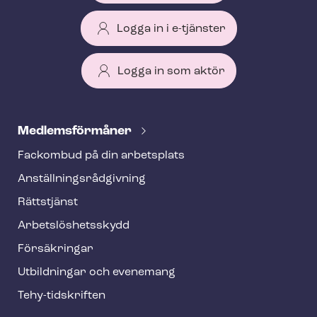
Logga in i e-tjänster
Logga in som aktör
T
e
Med­lems­för­må­ner
h
Fackombud på din arbetsplats
y
An­ställ­nings­råd­giv­ning
f
o
Rättstjänst
o
Ar­bets­lös­hets­skydd
t
Försäkringar
e
Utbildningar och evenemang
r
Tehy-​tidskriften