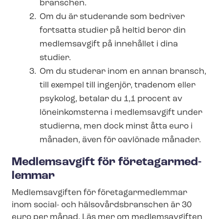
branschen.
Om du är studerande som bedriver
fortsatta studier på heltid beror din
medlemsavgift på innehållet i dina
studier.
Om du studerar inom en annan bransch,
till exempel till ingenjör, tradenom eller
psykolog, betalar du 1,1 procent av
löneinkomsterna i medlemsavgift under
studierna, men dock minst åtta euro i
månaden, även för oavlönade månader.
Medlemsavgift för fö­re­tagar­med­
lem­mar
Medlemsavgiften för fö­re­tagar­med­lem­mar
inom social- och häl­so­vårds­bran­schen är 30
euro per månad. Läs mer om medlemsavgiften