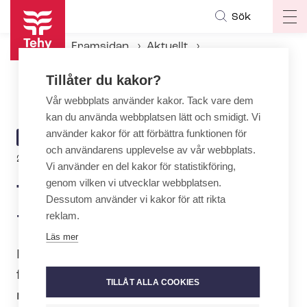
Hoppa
Sök
Op
till
ma
huvudinnehåll
Framsidan
Aktuellt
na
Aktuellt hos Tehy
Tillåter du kakor?
Tehys medlemsavgifter 2025 – vad behöver du veta?
Vår webbplats använder kakor. Tack vare dem
kan du använda webbplatsen lätt och smidigt. Vi
använder kakor för att förbättra funktionen för
ARTICLE
AKTUELLT
och användarens upplevelse av vår webbplats.
CATEGORY
2.12.2024 | 9:37
Vi använder en del kakor för statistikföring,
genom vilken vi utvecklar webbplatsen.
Tehys medlemsavgifter 2025
Dessutom använder vi kakor för att rikta
– vad behöver du veta?
reklam.
Läs mer
I slutet av november beslutade Tehys
fullmäktige om grunderna för
TILLÅT ALLA COOKIES
medlemsavgifterna 2025.