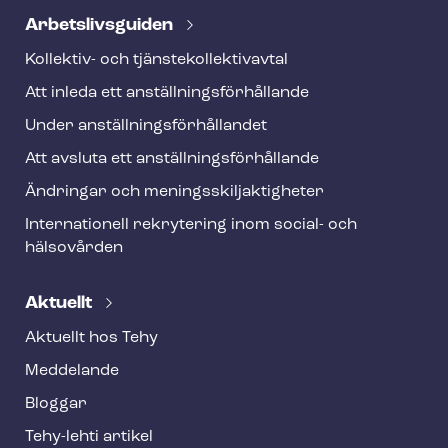
Ar­bets­livs­gui­den
Kollektiv- och tjäns­te­kol­lek­tivav­tal
Att inleda ett an­ställ­nings­för­hål­lan­de
Under an­ställ­nings­för­hål­lan­det
Att avsluta ett an­ställ­nings­för­hål­lan­de
Ändringar och me­nings­skilj­ak­tig­he­ter
Internationell rekrytering inom social- och
hälsovården
Aktuellt
Aktuellt hos Tehy
Meddelande
Bloggar
Tehy-lehti artikel