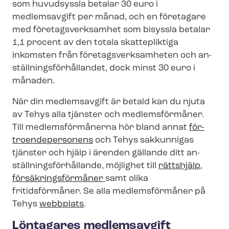
som huvudsyssla betalar 30 euro i
medlemsavgift per månad, och en företagare
med fö­re­tags­verk­sam­het som bisyssla betalar
1,1 procent av den totala skattepliktiga
inkomsten från fö­re­tags­verk­sam­he­ten och an­
ställ­nings­för­hål­lan­det, dock minst 30 euro i
månaden.
När din medlemsavgift är betald kan du njuta
av Tehys alla tjänster och medlemsförmåner.
Till medlemsförmånerna hör bland annat
för­
tro­en­de­per­so­nens
och Tehys sakkunnigas
tjänster och hjälp i ärenden gällande ditt an­
ställ­nings­för­hål­lan­de, möjlighet till
rättshjälp
,
för­säk­rings­för­må­ner
samt olika
fritidsförmåner. Se alla medlemsförmåner på
Tehys
webbplats
.
Löntagares medlemsavgift