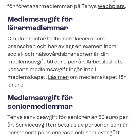
för fö­re­tagar­med­lem­mar på Tehys
webbplats
.
Medlemsavgift för
lärarmedlemmar
Om du arbetar heltid som lärare inom
branschen och har avlagt en examen inom
social- och häl­so­vårds­bran­schen är din
medlemsavgift 50 euro per år. Ar­bets­lös­hets­
kas­sans medlemsavgift ingår inte i
medlemskapet.
Läs mer
om medlemskapet för
lärare.
Medlemsavgift för
seniormedlemmar
Tehys serviceavgift för seniorer är 50 euro per
år. Serviceavgiften betalas av personer som är
permanent pensionerade och som övergått