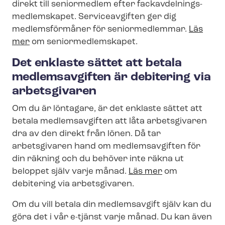
direkt till seniormedlem efter fackav­del­nings­
med­lem­ska­pet. Serviceavgiften ger dig
medlemsförmåner för seniormedlemmar.
Läs
mer
om se­ni­or­med­lem­ska­pet.
Det enklaste sättet att betala
medlemsavgiften är debitering via
arbetsgivaren
Om du är löntagare, är det enklaste sättet att
betala medlemsavgiften att låta arbetsgivaren
dra av den direkt från lönen. Då tar
arbetsgivaren hand om medlemsavgiften för
din räkning och du behöver inte räkna ut
beloppet själv varje månad.
Läs mer
om
debitering via arbetsgivaren.
Om du vill betala din medlemsavgift själv kan du
göra det i vår e-tjänst varje månad. Du kan även