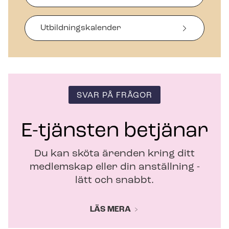
a
s
i
Ut­bild­nings­ka­len­der
n
y
t
t
f
ö
SVAR PÅ FRÅGOR
n
s
t
E-tjänsten betjänar
e
r
Du kan sköta ärenden kring ditt
medlemskap eller din anställning -
lätt och snabbt.
LÄS MERA