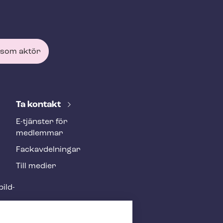
 som aktör
Ta kontakt
E-tjänster för
medlemmar
Fackav­del­ning­ar
Till medier
ild­