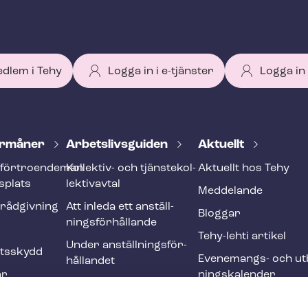
edlem i Tehy
Logga in i e-tjänster
Logga in
r­må­ner
Ar­bets­livs­gui­den
Aktuellt
förtroendeman
Kollektiv- och tjäns­te­kol­
Aktuellt hos Tehy
splats
lek­tivav­tal
Meddelande
­råd­giv­ning
Att inleda ett an­ställ­
Bloggar
nings­för­hål­lan­de
Tehy-lehti artikel
Under an­ställ­nings­för­
ets­skydd
Evenemangs- och ut­b
hål­lan­det
ar
nings­ka­len­der
Att avsluta ett an­ställ­
r och
nings­för­hål­lan­de