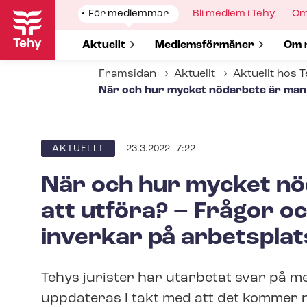
Hoppa
Show
För medlemmar
Show
Bli medlem i Tehy
Sh
Om
till
submenu
submenu
su
for
for
for
huvudinnehåll
Show submenu for
Aktuellt
Show submenu for
Med­lems­för­må­ner
Sho
Om 
Framsidan
Aktuellt
Aktuellt hos 
När och hur mycket nödarbete är man 
23.3.2022 | 7:22
ARTICLE
AKTUELLT
CATEGORY
När och hur mycket n
att utföra? – Frågor o
inverkar på arbetspla
Tehys jurister har utarbetat svar på
uppdateras i takt med att det kommer n