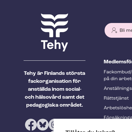
Bli m
T
Med­lems­fö
e
Fackombud/
Tehy är Finlands största
h
på din arbet
fackorganisation för
y
An­ställ­nings
anställda inom social-
f
och hälsovård samt det
Rättstjänst
o
pedagogiska området.
Ar­bets­lös­h
o
Försäkring
t
Utbildninga