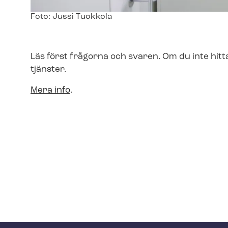
Image
Foto: Jussi Tuokkola
text
Läs först frågorna och svaren. Om du inte hitta
tjänster.
Mera info
.