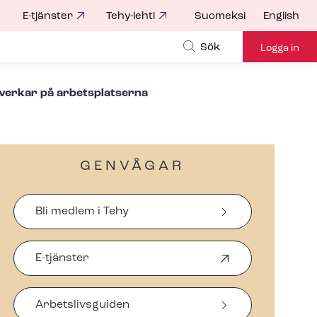
E-tjänster
Tehy-lehti
Suomeksi
English
for
Sök
Logga in
nverkar på arbetsplatserna
GENVÅGAR
Bli medlem i Tehy
E-tjänster
Ö
p
p
Arbetslivsguiden
n