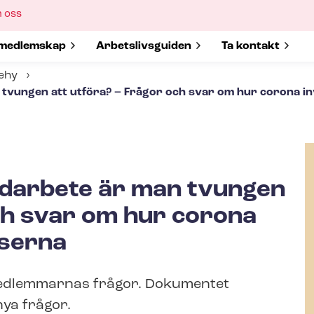
ow
 oss
bmenu
w submenu for
medlemskap
Show submenu for
Ar­bets­livs­gui­den
Show submenu 
Ta kontakt
Tehy
tvungen att utföra? – Frågor och svar om hur corona i
ödarbete är man tvungen
ch svar om hur corona
tserna
 medlemmarnas frågor. Dokumentet
ya frågor.