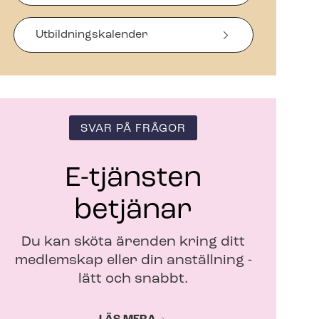
a
s
i
Ut­bild­nings­ka­len­der
n
y
t
t
f
ö
SVAR PÅ FRÅGOR
n
s
t
E-tjänsten
e
r
betjänar
Du kan sköta ärenden kring ditt
medlemskap eller din anställning -
lätt och snabbt.