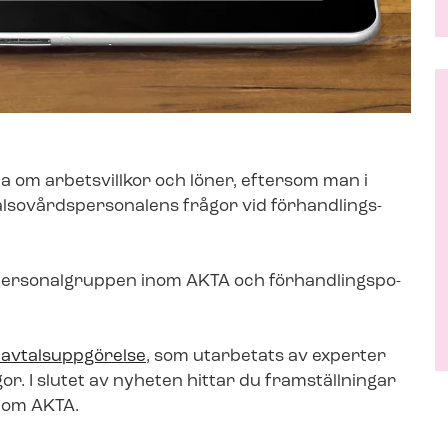
la om arbetsvillkor och löner, eftersom man i
o­vårds­per­so­na­lens frågor vid för­hand­lings­
personalgruppen inom AKTA och för­hand­lings­po­
avtalsuppgörelse
, som utarbetats av experter
or. I slutet av nyheten hittar du framställningar
nom AKTA.