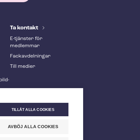
Ta kontakt
E-tjänster för
medlemmar
Fackav­del­ning­ar
Till medier
ild­
TILLÅT ALLA COOKIES
AVBÖJ ALLA COOKIES