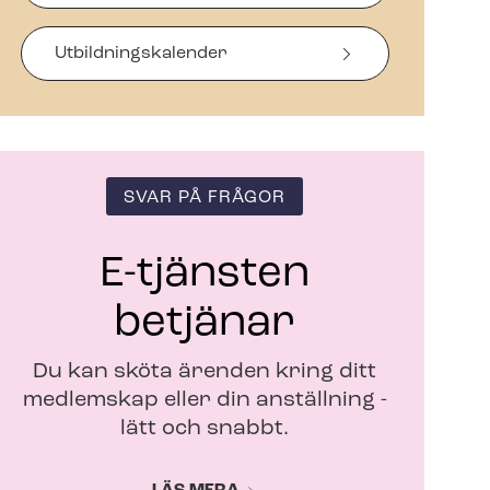
a
s
i
Ut­bild­nings­ka­len­der
n
y
t
t
f
ö
SVAR PÅ FRÅGOR
n
s
t
E-tjänsten
e
r
betjänar
Du kan sköta ärenden kring ditt
medlemskap eller din anställning -
lätt och snabbt.