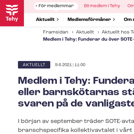
Hoppa
Show
För medlemmar
Show
Bli medlem i Tehy
Sh
Om
till
submenu
submenu
su
for
for
for
huvudinnehåll
Show submenu for
Aktuellt
Show submenu for
Med­lems­för­må­ner
Sho
Om 
Framsidan
Aktuellt
Aktuellt hos 
Medlem i Tehy: Funderar du över SOTE-a
9.6.2021 | 11:00
ARTICLE
AKTUELLT
CATEGORY
Medlem i Tehy: Fundera
eller barnskötarnas st
svaren på de vanligast
I början av september träder SOTE-avtale
branschspecifika kollektivavtalet i vårt