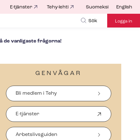
E-tjänster
Tehy-lehti
Suomeksi
English
for
Sök
Logga in
å de vanligaste frågorna!
GENVÅGAR
Bli medlem i Tehy
E-tjänster
Ö
p
p
Arbetslivsguiden
n