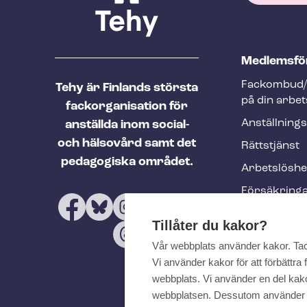
T
Med­lems­fö
e
Fackombud/
Tehy är Finlands största
h
på din arbet
fackorganisation för
y
An­ställ­nings
anställda inom social-
f
och hälsovård samt det
Rättstjänst
o
pedagogiska området.
Ar­bets­lös­h
o
Försäkring
t
Utbildninga
e
Tillåter du kakor?
evenemang
r
Vår webbplats använder kakor. Ta
Tehy-​tidskri
Vi använder kakor för att förbättr
webbplats. Vi använder en del kakor
webbplatsen. Dessutom använder vi 