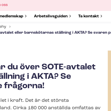
ow
 oss
bmenu
w submenu for
medlemskap
Show submenu for
Ar­bets­livs­gui­den
Show submenu 
Ta kontakt
Tehy
vtalet eller barnskötarnas ställning i AKTA? Se svaren p
r du över SOTE-avtalet
ällning i AKTA? Se
e frågorna!
t i kraft. Det är det största
 land. Cirka 180 000 anställda omfattas av