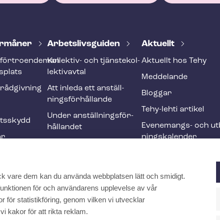
r­må­ner
Ar­bets­livs­gui­den
Aktuellt
förtroendeman
Kollektiv- och tjäns­te­kol­
Aktuellt hos Tehy
splats
lek­tivav­tal
Meddelande
­råd­giv­ning
Att inleda ett an­ställ­
Bloggar
nings­för­hål­lan­de
Tehy-lehti artikel
Under an­ställ­nings­för­
ets­skydd
Evenemangs- och ut­b
hål­lan­det
ar
nings­ka­len­der
Att avsluta ett an­ställ­
r och
nings­för­hål­lan­de
Ändringar och me­nings­
ck vare dem kan du använda webbplatsen lätt och smidigt.
ften
skilj­ak­tig­he­ter
a funktionen för och användarens upplevelse av vår
Internationell
 för statistikföring, genom vilken vi utvecklar
rekrytering inom social-
kakor för att rikta reklam.