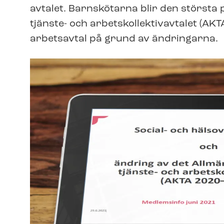
avtalet. Barnskötarna blir den störst
tjänste- och ar­betskol­lek­tivav­ta­let (
arbetsavtal på grund av ändringarna.