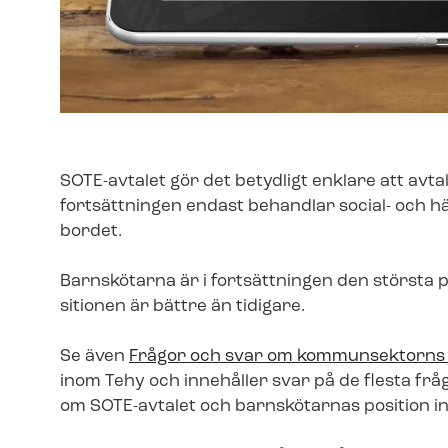
SOTE-avtalet gör det betydligt enklare att avta
fortsättningen endast behandlar social- och häl­s
bor­det.
Barnskötarna är i fortsättningen den största 
si­tio­nen är bättre än tidigare.
Se även
Frågor och svar om kommunsektorns 
inom Tehy och innehåller svar på de flesta fråg
om SOTE-avtalet och barnskötarnas position i