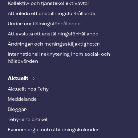
Kollektiv- och tjäns­te­kol­lek­tivav­tal
Att inleda ett an­ställ­nings­för­hål­lan­de
Under an­ställ­nings­för­hål­lan­det
Att avsluta ett an­ställ­nings­för­hål­lan­de
Ändringar och me­nings­skilj­ak­tig­he­ter
Internationell rekrytering inom social- och
hälsovården
Aktuellt
Aktuellt hos Tehy
Meddelande
Bloggar
Tehy-lehti artikel
Evenemangs- och ut­bild­nings­ka­len­der