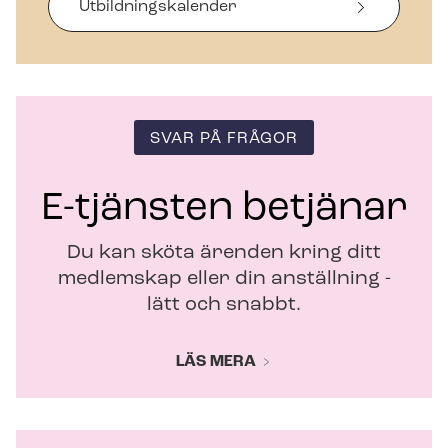
i
Ut­bild­nings­ka­len­der
n
y
t
t
f
ö
SVAR PÅ FRÅGOR
n
s
t
E-tjänsten betjänar
e
r
Du kan sköta ärenden kring ditt
medlemskap eller din anställning -
lätt och snabbt.
LÄS MERA