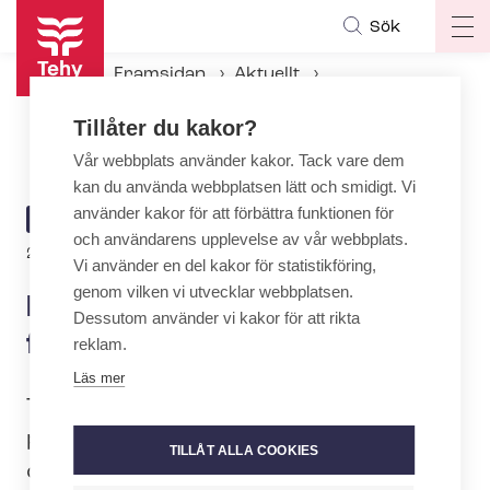
Hoppa
Sök
Op
till
ma
huvudinnehåll
Framsidan
Aktuellt
na
Aktuellt hos Tehy
Tillåter du kakor?
Konsert med Lauri Tähkä just för dig
Vår webbplats använder kakor. Tack vare dem
kan du använda webbplatsen lätt och smidigt. Vi
använder kakor för att förbättra funktionen för
ARTICLE
AKTUELLT
och användarens upplevelse av vår webbplats.
CATEGORY
23.3.2022 | 7:22
Vi använder en del kakor för statistikföring,
genom vilken vi utvecklar webbplatsen.
Konsert med Lauri Tähkä just
Dessutom använder vi kakor för att rikta
för dig
reklam.
Läs mer
Tehy erbjuder sina medlemmar en
privatkonsert med Lauri Tähkä på nätet
TILLÅT ALLA COOKIES
den 21 november kl. 19. Kom med så