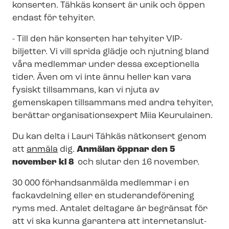
konserten. Tähkäs konsert är unik och öppen
endast för tehyiter.
- Till den här konserten har tehyiter VIP-
biljetter. Vi vill sprida glädje och njutning bland
våra medlemmar under dessa exceptionella
tider. Även om vi inte ännu heller kan vara
fysiskt tillsammans, kan vi njuta av
gemenskapen tillsammans med andra tehyiter,
berättar or­ga­ni­sa­tions­ex­pert Miia Keurulainen.
Du kan delta i Lauri Tähkäs nätkonsert genom
att
anmäla
dig.
Anmälan öppnar den 5
november kl 8
och slutar den 16 november.
30 000 förhandsanmälda medlemmar i en
fackavdelning eller en stu­de­ran­de­för­e­ning
ryms med. Antalet deltagare är begränsat för
att vi ska kunna garantera att in­ter­ne­tan­slut­