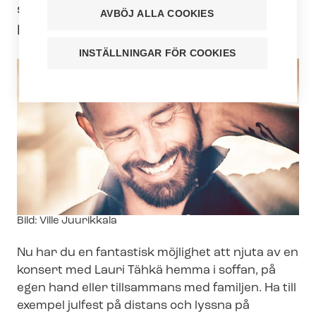
skapar vi tillsammans en glad och ljus
AVBÖJ ALLA COOKIES
lördagskväll mitt i den mörka hösten.
INSTÄLLNINGAR FÖR COOKIES
Image
Bild: Ville Juurikkala
text
Nu har du en fantastisk möjlighet att njuta av en
konsert med Lauri Tähkä hemma i soffan, på
egen hand eller tillsammans med familjen. Ha till
exempel julfest på distans och lyssna på