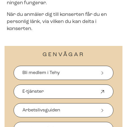
ning­en fungerar.
När du anmäler dig till konserten får du en
personlig länk, via vilken du kan delta i
konserten.
GENVÅGAR
Bli medlem i Tehy
E-tjänster
Ö
p
p
Arbetslivsguiden
n
a
s