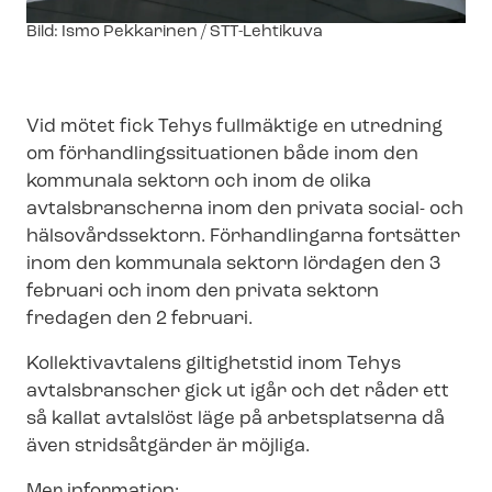
Image
Bild: Ismo Pekkarinen / STT-Lehtikuva
text
Vid mötet fick Tehys fullmäktige en utredning
om för­hand­lings­si­tu­a­tio­nen både inom den
kommunala sektorn och inom de olika
avtalsbranscherna inom den privata social- och
hälsovårdssektorn. Förhandlingarna fortsätter
inom den kommunala sektorn lördagen den 3
februari och inom den privata sektorn
fredagen den 2 februari.
Kollektivavtalens giltighetstid inom Tehys
avtalsbranscher gick ut igår och det råder ett
så kallat avtalslöst läge på arbetsplatserna då
även stridsåtgärder är möjliga.
Mer information: