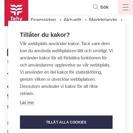
Hoppa
Sök
Op
till
ma
huvudinnehåll
Framsidan
Aktuellt
Meddelande
na
Tehys fullmäktige gav omfattande befogenheter att fatta beslut om stridsåtgärder
Tillåter du kakor?
Vår webbplats använder kakor. Tack vare dem
kan du använda webbplatsen lätt och smidigt. Vi
ARTICLE
MEDDELANDE
använder kakor för att förbättra funktionen för
CATEGORY
23.3.2022 | 7:22
och användarens upplevelse av vår webbplats.
Vi använder en del kakor för statistikföring,
Tehys fullmäktige gav
genom vilken vi utvecklar webbplatsen.
omfattande befogenheter att
Dessutom använder vi kakor för att rikta
reklam.
fatta beslut om
Läs mer
stridsåtgärder
TILLÅT ALLA COOKIES
Social- och häl­so­vårds­bran­schens
fackorganisation Tehys fullmäktige gav i