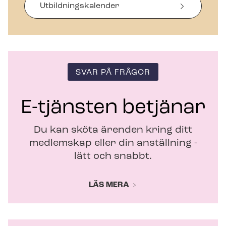
i
Ut­bild­nings­ka­len­der
n
y
t
t
f
ö
SVAR PÅ FRÅGOR
n
s
t
E-tjänsten betjänar
e
r
Du kan sköta ärenden kring ditt
medlemskap eller din anställning -
lätt och snabbt.
LÄS MERA