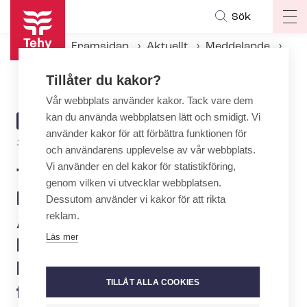
Hoppa
Sök
Op
till
ma
huvudinnehåll
Framsidan
Aktuellt
Meddelande
na
Tehys enkät till de kommunala beslutsfattarna: Att minska den psykiska belastningen och förbättra lönen är de bästa metoderna för att öka social- och häl­so­vårds­sek­torns attraktivitet
Tillåter du kakor?
Vår webbplats använder kakor. Tack vare dem
kan du använda webbplatsen lätt och smidigt. Vi
ARTICLE
MEDDELANDE
använder kakor för att förbättra funktionen för
CATEGORY
12.2.2021 | 8:35
och användarens upplevelse av vår webbplats.
Vi använder en del kakor för statistikföring,
Tehys enkät till de
genom vilken vi utvecklar webbplatsen.
kommunala beslutsfattarna:
Dessutom använder vi kakor för att rikta
reklam.
Att minska den psykiska
Läs mer
belastningen och förbättra
lönen är de bästa metoderna
TILLÅT ALLA COOKIES
för att öka social- och häl­so­