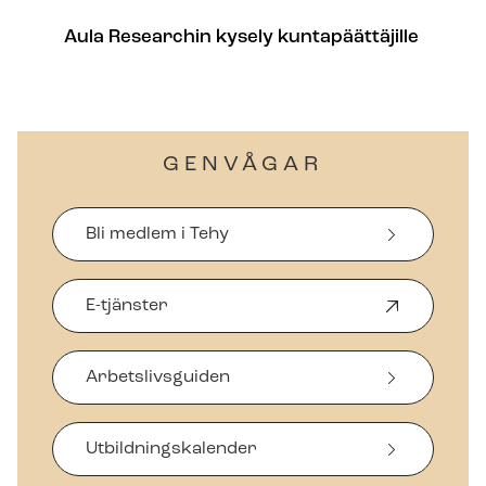
Aula Researchin kysely kuntapäättäjille
GENVÅGAR
Bli medlem i Tehy
E-tjänster
Ö
p
p
Arbetslivsguiden
n
a
s
i
Ut­bild­nings­ka­len­der
n