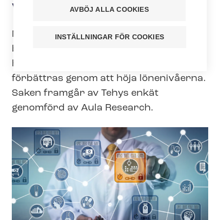
vårds­sek­torns attraktivitet
AVBÖJ ALLA COOKIES
Majoriteten, eller 57 % av de kommunala
INSTÄLLNINGAR FÖR COOKIES
beslutsfattarna, anser att social- och
hälsovårds sektorns attraktivitet bör
förbättras genom att höja lönenivåerna.
Saken framgår av Tehys enkät
genomförd av Aula Research.