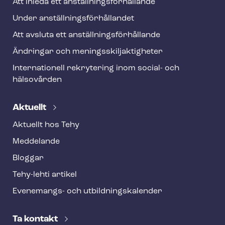
Att inleda ett an­ställ­nings­för­hål­lan­de
Under an­ställ­nings­för­hål­lan­det
Att avsluta ett an­ställ­nings­för­hål­lan­de
Ändringar och me­nings­skilj­ak­tig­he­ter
Internationell rekrytering inom social- och
hälsovården
Aktuellt
Aktuellt hos Tehy
Meddelande
Bloggar
Tehy-lehti artikel
Evenemangs- och ut­bild­nings­ka­len­der
Ta kontakt