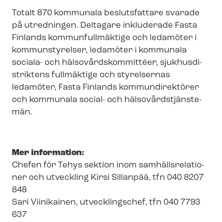
Totalt 870 kommunala beslutsfattare svarade
på utredningen. Deltagare inkluderade Fasta
Finlands kommunfullmäktige och ledamöter i
kommunstyrelser, ledamöter i kommunala
sociala- och häl­so­vårds­kom­mit­té­er, sjuk­hus­di­
strik­tens fullmäktige och styrelsernas
ledamöter, Fasta Finlands kommundirektörer
och kommunala social- och häl­so­vårds­tjäns­te­
män.
Mer information:
Chefen för Tehys sektion inom sam­hälls­re­la­tio­
ner och utveckling Kirsi Sillanpää, tfn 040 8207
848
Sari Viinikainen, utvecklingschef, tfn 040 7793
637