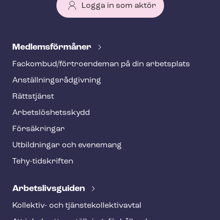
Logga in som aktör
T
e
Med­lems­för­må­ner
h
Fackombud/förtroendeman på din arbetsplats
y
An­ställ­nings­råd­giv­ning
f
o
Rättstjänst
o
Ar­bets­lös­hets­skydd
t
Försäkringar
e
Utbildningar och evenemang
r
Tehy-​tidskriften
Ar­bets­livs­gui­den
Kollektiv- och tjäns­te­kol­lek­tivav­tal