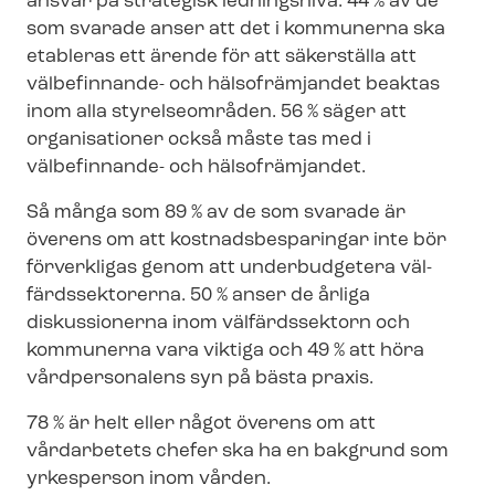
ansvar på strategisk ledningsnivå. 44 % av de
som svarade anser att det i kommunerna ska
etableras ett ärende för att säkerställa att
välbefinnande- och hälsofrämjandet beaktas
inom alla styrelseområden. 56 % säger att
organisationer också måste tas med i
välbefinnande- och hälsofrämjandet.
Så många som 89 % av de som svarade är
överens om att kost­nads­be­spa­ring­ar inte bör
förverkligas genom att underbudgetera väl­
färds­sek­to­rer­na. 50 % anser de årliga
diskussionerna inom välfärdssektorn och
kommunerna vara viktiga och 49 % att höra
vårdpersonalens syn på bästa praxis.
78 % är helt eller något överens om att
vårdarbetets chefer ska ha en bakgrund som
yrkesperson inom vården.