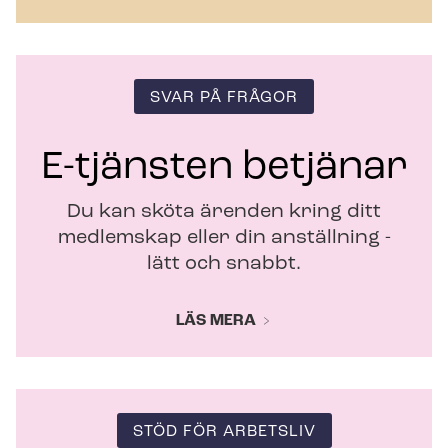
y
t
t
f
ö
SVAR PÅ FRÅGOR
n
s
t
E-tjänsten betjänar
e
r
Du kan sköta ärenden kring ditt
medlemskap eller din anställning -
lätt och snabbt.
LÄS MERA
STÖD FÖR ARBETSLIV