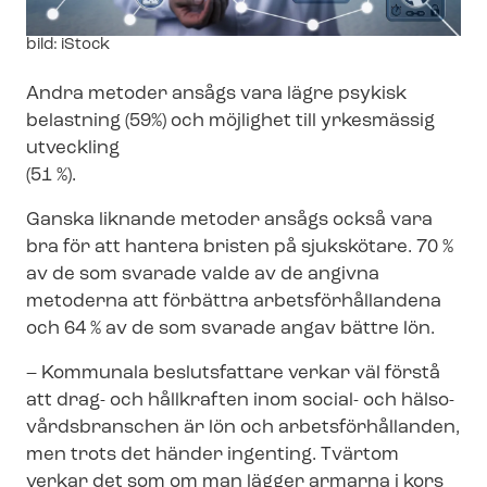
Image
bild: iStock
text
Andra metoder ansågs vara lägre psykisk
belastning (59%) och möjlighet till yrkesmässig
utveckling
(51 %).
Ganska liknande metoder ansågs också vara
bra för att hantera bristen på sjukskötare. 70 %
av de som svarade valde av de angivna
metoderna att förbättra ar­bets­för­hål­lan­de­na
och 64 % av de som svarade angav bättre lön.
– Kommunala beslutsfattare verkar väl förstå
att drag- och hållkraften inom social- och häl­so­
vårds­bran­schen är lön och ar­bets­för­hål­lan­den,
men trots det händer ingenting. Tvärtom
verkar det som om man lägger armarna i kors