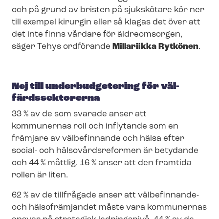
och på grund av bristen på sjukskötare kör ner
till exempel kirurgin eller så klagas det över att
det inte finns vårdare för äldreomsorgen,
säger Tehys ordförande
Millariikka Rytkönen
.
Nej till underbudgetering för väl­
färds­sek­to­rer­na
33 % av de som svarade anser att
kommunernas roll och inflytande som en
främjare av välbefinnande och hälsa efter
social- och häl­so­vårds­re­for­men är betydande
och 44 % måttlig. 16 % anser att den framtida
rollen är liten.
62 % av de tillfrågade anser att välbefinnande-
och hälsofrämjandet måste vara kommunernas