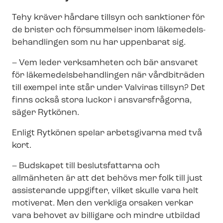
Tehy kräver hårdare tillsyn och sanktioner för
de brister och försummelser inom lä­ke­me­dels­
be­hand­ling­en som nu har uppenbarat sig.
– Vem leder verksamheten och bär ansvaret
för lä­ke­me­dels­be­hand­ling­en när vårdbiträden
till exempel inte står under Valviras tillsyn? Det
finns också stora luckor i ansvarsfrågorna,
säger Rytkönen.
Enligt Rytkönen spelar arbetsgivarna med två
kort.
– Budskapet till beslutsfattarna och
allmänheten är att det behövs mer folk till just
assisterande uppgifter, vilket skulle vara helt
motiverat. Men den verkliga orsaken verkar
vara behovet av billigare och mindre utbildad