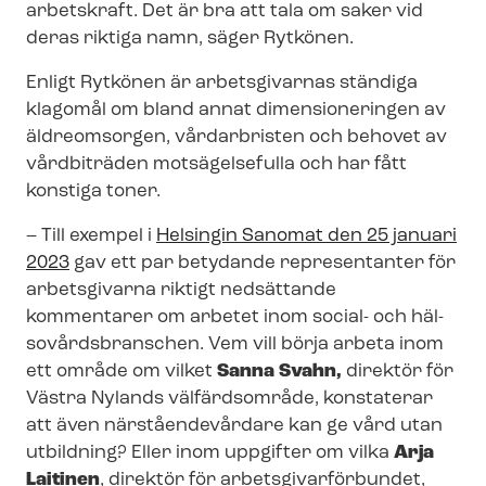
arbetskraft. Det är bra att tala om saker vid
deras riktiga namn, säger Rytkönen.
Enligt Rytkönen är arbetsgivarnas ständiga
klagomål om bland annat dimensioneringen av
äldreomsorgen, vårdarbristen och behovet av
vårdbiträden motsägelsefulla och har fått
konstiga toner.
– Till exempel i
Helsingin Sanomat den 25 januari
2023
gav ett par betydande representanter för
arbetsgivarna riktigt nedsättande
kommentarer om arbetet inom social- och häl­
so­vårds­bran­schen. Vem vill börja arbeta inom
ett område om vilket
Sanna Svahn,
direktör för
Västra Nylands välfärdsområde, konstaterar
att även närståendevårdare kan ge vård utan
utbildning? Eller inom uppgifter om vilka
Arja
Laitinen
, direktör för ar­bets­gi­var­för­bun­det,