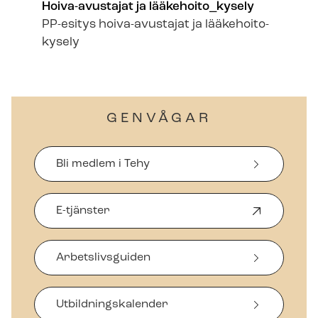
Hoiva-avustajat ja lääkehoito_kysely
PP-esitys hoiva-avustajat ja lääkehoito-
kysely
GENVÅGAR
Bli medlem i Tehy
E-tjänster
Ö
p
p
Arbetslivsguiden
n
a
s
i
Ut­bild­nings­ka­len­der
n