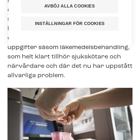
Enligt sina egna ord vill arbetsgivarna
AVBÖJ ALLA COOKIES
desperat ha fler vårdbiträden i
synnerhet för assisterande uppgifter.
INSTÄLLNINGAR FÖR COOKIES
Men enligt Tehy används vårdbiträden
dock förvånansvärt mycket även för
uppgifter såsom lä­ke­me­dels­be­hand­ling,
som helt klart tillhör sjukskötare och
närvårdare och där det nu har uppstått
allvarliga problem.