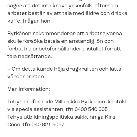
säger att det inte krävs yrkesfolk, eftersom
arbetet består av att tala med äldre och dricka
kaffe, frågar hon.
Rytkönen rekommenderar att arbetsgivarna
skulle försöka betala en anständig lön och
förbättra ar­bets­för­hål­lan­de­na istället för att
tala nedsättande.
– Om detta kunde höja dragkraften och lätta
vårdarbristen.
Mer information:
Tehys ordförande Millariikka Rytkönen, kontakt
via spe­ci­a­las­si­sten­ten, tfn 0400 540 005
Tehys ut­bild­nings­po­li­tis­ka sakkunniga Kirsi
Coco, tfn 040 821 5057