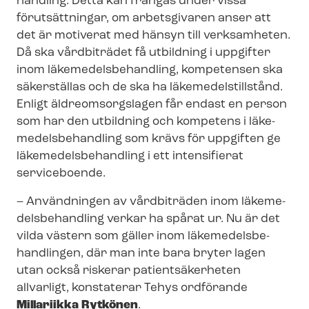
hand­ling. Detta kan frångås under vissa
förutsättningar, om arbetsgivaren anser att
det är motiverat med hänsyn till verksamheten.
Då ska vårdbiträdet få utbildning i uppgifter
inom lä­ke­me­dels­be­hand­ling, kompetensen ska
säkerställas och de ska ha lä­ke­me­dels­till­stånd.
Enligt äldreomsorgslagen får endast en person
som har den utbildning och kompetens i lä­ke­
me­dels­be­hand­ling som krävs för uppgiften ge
lä­ke­me­dels­be­hand­ling i ett intensifierat
serviceboende.
– Användningen av vårdbiträden inom lä­ke­me­
dels­be­hand­ling verkar ha spårat ur. Nu är det
vilda västern som gäller inom lä­ke­me­dels­be­
hand­ling­en, där man inte bara bryter lagen
utan också riskerar patientsäkerheten
allvarligt, konstaterar Tehys ordförande
Millariikka Rytkönen
.