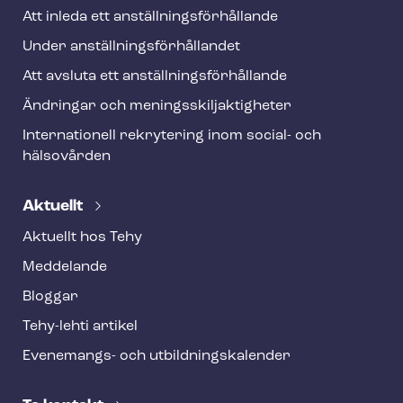
Att inleda ett an­ställ­nings­för­hål­lan­de
Under an­ställ­nings­för­hål­lan­det
Att avsluta ett an­ställ­nings­för­hål­lan­de
Ändringar och me­nings­skilj­ak­tig­he­ter
Internationell rekrytering inom social- och
hälsovården
Aktuellt
Aktuellt hos Tehy
Meddelande
Bloggar
Tehy-lehti artikel
Evenemangs- och ut­bild­nings­ka­len­der