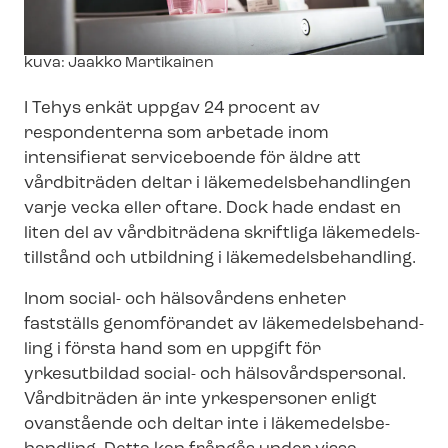
Image
kuva: Jaakko Martikainen
text
I Tehys enkät uppgav 24 procent av
respondenterna som arbetade inom
intensifierat serviceboende för äldre att
vårdbiträden deltar i lä­ke­me­dels­be­hand­ling­en
varje vecka eller oftare. Dock hade endast en
liten del av vårdbiträdena skriftliga lä­ke­me­dels­
till­stånd och utbildning i lä­ke­me­dels­be­hand­ling.
Inom social- och hälsovårdens enheter
fastställs genomförandet av lä­ke­me­dels­be­hand­
ling i första hand som en uppgift för
yrkesutbildad social- och häl­so­vårds­per­so­nal.
Vårdbiträden är inte yrkespersoner enligt
ovanstående och deltar inte i lä­ke­me­dels­be­