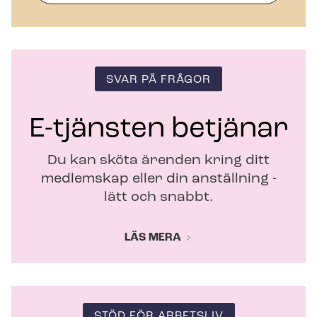
y
t
t
f
ö
SVAR PÅ FRÅGOR
n
s
t
E-tjänsten betjänar
e
r
Du kan sköta ärenden kring ditt
medlemskap eller din anställning -
lätt och snabbt.
LÄS MERA
STÖD FÖR ARBETSLIV