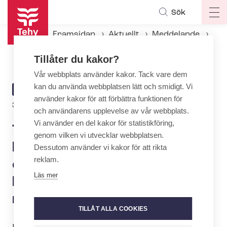
Hoppa
Sök
Op
till
ma
huvudinnehåll
Framsidan
Aktuellt
Meddelande
na
Tehy: Vårdbiträden delar ut läkemedel i strid mot lagen och utan tillstånd – tillsynen bör skärpas, sanktioner är nödvändiga
Tillåter du kakor?
Vår webbplats använder kakor. Tack vare dem
kan du använda webbplatsen lätt och smidigt. Vi
ARTICLE
MEDDELANDE
använder kakor för att förbättra funktionen för
CATEGORY
31.1.2023 | 8:00
och användarens upplevelse av vår webbplats.
Vi använder en del kakor för statistikföring,
Tehy: Vårdbiträden delar ut
genom vilken vi utvecklar webbplatsen.
läkemedel i strid mot lagen
Dessutom använder vi kakor för att rikta
reklam.
och utan tillstånd – tillsynen
Läs mer
bör skärpas, sanktioner är
nödvändiga
TILLÅT ALLA COOKIES