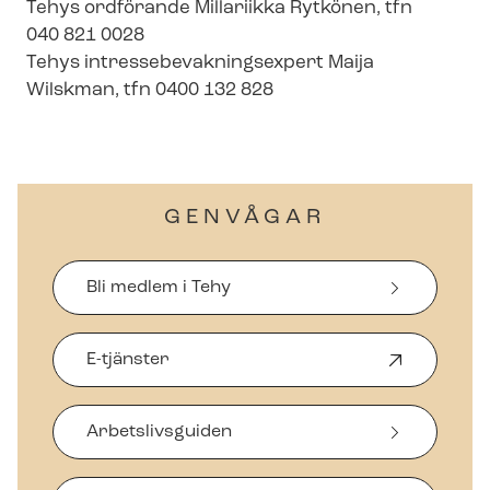
Tehys ordförande Millariikka Rytkönen, tfn
040 821 0028
Tehys in­tres­se­be­vak­nings­ex­pert Maija
Wilskman, tfn 0400 132 828
GENVÅGAR
Bli medlem i Tehy
E-tjänster
Ö
p
p
Arbetslivsguiden
n
a
s