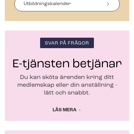
i
Ut­bild­nings­ka­len­der
n
y
t
t
f
ö
SVAR PÅ FRÅGOR
n
s
t
E-tjänsten betjänar
e
r
Du kan sköta ärenden kring ditt
medlemskap eller din anställning -
lätt och snabbt.
LÄS MERA