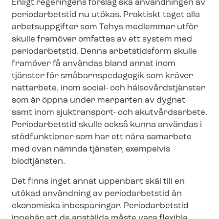
Enligt regeringens förslag ska användningen av
periodarbetstid nu utökas. Praktiskt taget alla
arbetsuppgifter som Tehys medlemmar utför
skulle framöver omfattas av ett system med
periodarbetstid. Denna arbetstidsform skulle
framöver få användas bland annat inom
tjänster för småbarnspedagogik som kräver
nattarbete, inom social- och häl­so­vårds­tjäns­ter
som är öppna under merparten av dygnet
samt inom sjuktransport- och akutvårdsarbete.
Periodarbetstid skulle också kunna användas i
stödfunktioner som har ett nära samarbete
med ovan nämnda tjänster, exempelvis
blodtjänsten.
Det finns inget annat uppenbart skäl till en
utökad användning av periodarbetstid än
ekonomiska inbesparingar. Periodarbetstid
innebär att de anställda måste vara flexibla