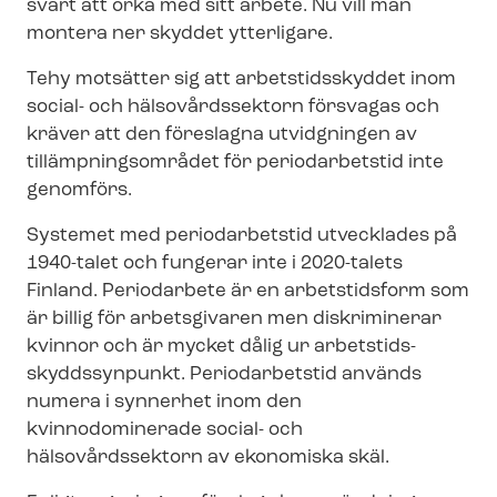
svårt att orka med sitt arbete. Nu vill man
montera ner skyddet ytterligare.
Tehy motsätter sig att arbetstidsskyddet inom
social- och hälsovårdssektorn försvagas och
kräver att den föreslagna utvidgningen av
tillämp­nings­om­rå­det för periodarbetstid inte
genomförs.
Systemet med periodarbetstid utvecklades på
1940-talet och fungerar inte i 2020-talets
Finland. Periodarbete är en arbetstidsform som
är billig för arbetsgivaren men diskriminerar
kvinnor och är mycket dålig ur ar­bets­tids­
skydds­syn­punkt. Periodarbetstid används
numera i synnerhet inom den
kvinnodominerade social- och
hälsovårdssektorn av ekonomiska skäl.