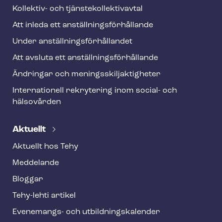
Kollektiv- och tjäns­te­kol­lek­tivav­tal
Att inleda ett an­ställ­nings­för­hål­lan­de
Under an­ställ­nings­för­hål­lan­det
Att avsluta ett an­ställ­nings­för­hål­lan­de
Ändringar och me­nings­skilj­ak­tig­he­ter
Internationell rekrytering inom social- och
hälsovården
Aktuellt
Aktuellt hos Tehy
Meddelande
Bloggar
Tehy-lehti artikel
Evenemangs- och ut­bild­nings­ka­len­der