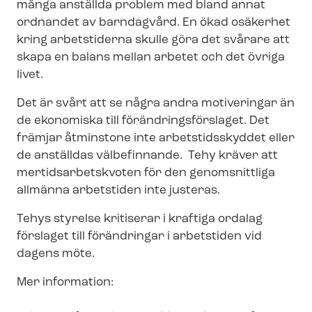
många anställda problem med bland annat
ordnandet av barndagvård. En ökad osäkerhet
kring arbetstiderna skulle göra det svårare att
skapa en balans mellan arbetet och det övriga
livet.
Det är svårt att se några andra motiveringar än
de ekonomiska till för­änd­rings­för­sla­get. Det
främjar åtminstone inte arbetstidsskyddet eller
de anställdas välbefinnande. Tehy kräver att
mer­tids­ar­betskvo­ten för den genomsnittliga
allmänna arbetstiden inte justeras.
Tehys styrelse kritiserar i kraftiga ordalag
förslaget till förändringar i arbetstiden vid
dagens möte.
Mer information: