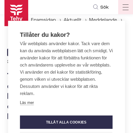
Hoppa
Sök
Op
till
ma
huvudinnehåll
Framsidan
Aktuellt
Meddelande
na
Tehy: Ny arbetstidslag skulle drabba den kvinnodominerade social- och häl­so­vårds­bran­schen hårt
Tillåter du kakor?
Vår webbplats använder kakor. Tack vare dem
kan du använda webbplatsen lätt och smidigt. Vi
ARTICLE
MEDDELANDE
använder kakor för att förbättra funktionen för
CATEGORY
23.3.2022 | 7:22
och användarens upplevelse av vår webbplats.
Vi använder en del kakor för statistikföring,
Tehy: Ny arbetstidslag skulle
genom vilken vi utvecklar webbplatsen.
drabba den
Dessutom använder vi kakor för att rikta
reklam.
kvinnodominerade social-
Läs mer
och häl­so­vårds­bran­schen
hårt
TILLÅT ALLA COOKIES