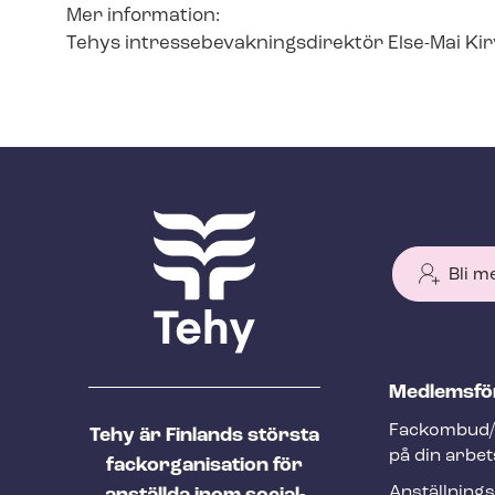
Mer information:
Tehys in­tres­se­be­vak­nings­di­rek­tör Else-Mai 
Bli m
T
Med­lems­fö
e
Fackombud/
Tehy är Finlands största
h
på din arbet
fackorganisation för
y
An­ställ­nings