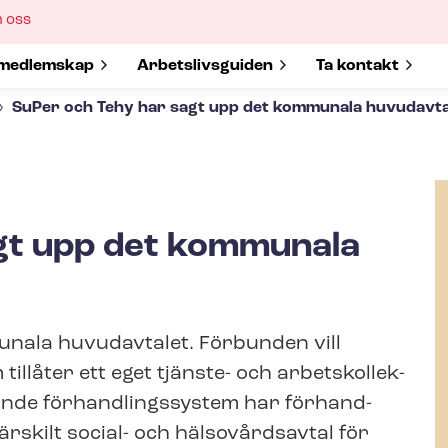
ow
 oss
bmenu
w submenu for
medlemskap
Show submenu for
Ar­bets­livs­gui­den
Show submenu 
Ta kontakt
SuPer och Tehy har sagt upp det kommunala huvudavta
gt upp det kommunala
nala huvudavtalet. Förbunden vill
llåter ett eget tjänste- och ar­betskol­lek­
de för­hand­lings­sy­stem har för­hand­
särskilt social- och hälsovårdsavtal för