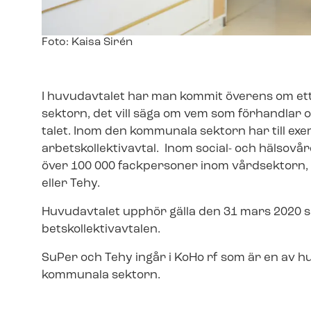
Image
Foto: Kaisa Sirén
text
I huvudavtalet har man kommit överens om ett 
sektorn, det vill säga om vem som förhandlar o
ta­let. Inom den kommunala sektorn har till exe
ar­betskol­lek­tivav­tal. Inom social- och häl
över 100 000 fackpersoner inom vårdsektorn,
eller Tehy.
Huvudavtalet upphör gälla den 31 mars 2020 s
betskol­lek­tivav­ta­len.
SuPer och Tehy ingår i KoHo rf som är en av hu­vu
kommunala sektorn.