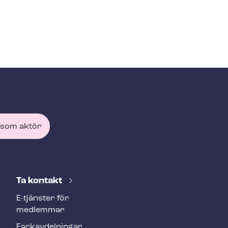
 som aktör
Ta kontakt
E-tjänster för
medlemmar
Fackav­del­ning­ar