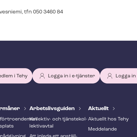
Kirvesniemi, tfn 050 3460 84
edlem i Tehy
Logga in i e-tjänster
Logga in
r­må­ner
Ar­bets­livs­gui­den
Aktuellt
förtroendeman
Kollektiv- och tjäns­te­kol­
Aktuellt hos Tehy
splats
lek­tivav­tal
Meddelande
­råd­giv­ning
Att inleda ett an­ställ­