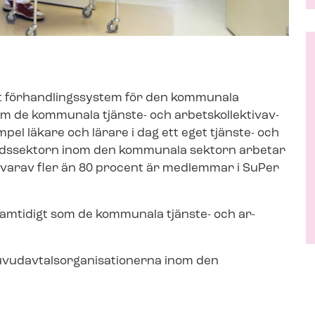
för­hand­lings­sy­stem för den kommunala
m de kommunala tjänste- och ar­betskol­lek­tivav­
mpel läkare och lärare i dag ett eget tjänste- och
sovårdssektorn inom den kommunala sektorn arbetar
 varav fler än 80 procent är medlemmar i SuPer
amtidigt som de kommunala tjänste- och ar­
d­av­tals­or­ga­ni­sa­tio­ner­na inom den