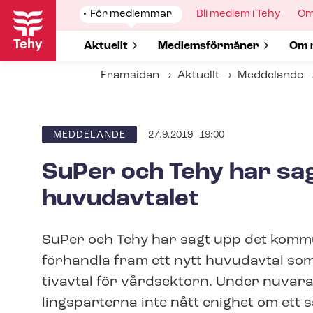
Hoppa
Show
För medlemmar
Show
Bli medlem i Tehy
Sh
Om
till
submenu
submenu
su
for
for
for
huvudinnehåll
Show submenu for
Aktuellt
Show submenu for
Med­lems­för­må­ner
Sho
Om 
Framsidan
Aktuellt
Meddelande
27.9.2019 | 19:00
ARTICLE
MEDDELANDE
CATEGORY
SuPer och Tehy har sa
huvudavtalet
SuPer och Tehy har sagt upp det kommu
förhandla fram ett nytt huvudavtal som ti
tivav­tal för vårdsektorn. Under nuvaran
lings­par­ter­na inte nått enighet om ett 