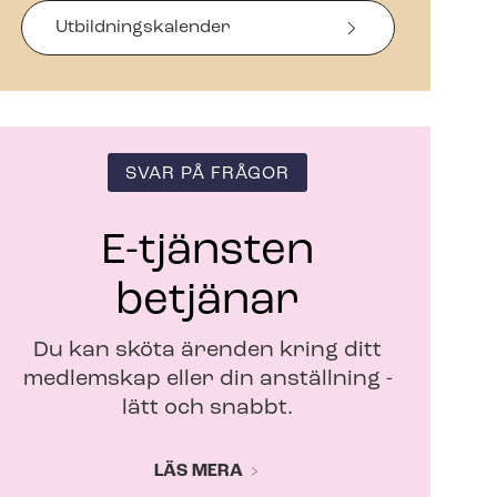
s
i
Ut­bild­nings­ka­len­der
n
y
t
t
f
ö
SVAR PÅ FRÅGOR
n
s
t
E-tjänsten
e
r
betjänar
Du kan sköta ärenden kring ditt
medlemskap eller din anställning -
lätt och snabbt.
LÄS MERA