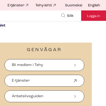
E-tjänster
Tehy-lehti
Suomeksi
English
for
Sök
Logga in
let
GENVÅGAR
Bli medlem i Tehy
E-tjänster
Ö
p
p
Arbetslivsguiden
n
a