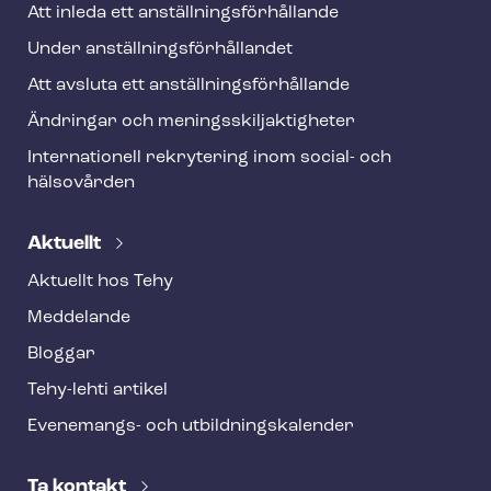
Att inleda ett an­ställ­nings­för­hål­lan­de
Under an­ställ­nings­för­hål­lan­det
Att avsluta ett an­ställ­nings­för­hål­lan­de
Ändringar och me­nings­skilj­ak­tig­he­ter
Internationell rekrytering inom social- och
hälsovården
Aktuellt
Aktuellt hos Tehy
Meddelande
Bloggar
Tehy-lehti artikel
Evenemangs- och ut­bild­nings­ka­len­der
Ta kontakt