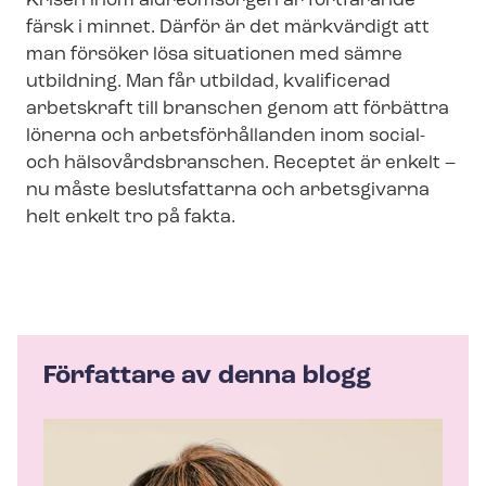
Krisen inom äldreomsorgen är fortfarande
färsk i minnet. Därför är det märkvärdigt att
man försöker lösa situationen med sämre
utbildning. Man får utbildad, kvalificerad
arbetskraft till branschen genom att förbättra
lönerna och ar­bets­för­hål­lan­den inom social-
och häl­so­vårds­bran­schen. Receptet är enkelt –
nu måste beslutsfattarna och arbetsgivarna
helt enkelt tro på fakta.
Författare av denna blogg
A
u