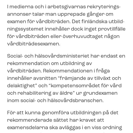
I medierna och i arbetsgivarnas re­kry­te­rings­
an­non­ser talar man upprepade gånger om
examen för vårdbiträden. Det finländska ut­bild­
nings­sy­ste­met innehåller dock inget provtillfälle
för vårdbiträden eller överhuvudtaget någon
vård­bi­trä­desex­a­men.
Social- och häl­so­vårds­mi­ni­s­te­ri­et har endast en
rekommendation om utbildning av
vårdbiträden. Rekommendationen i fråga
innehåller avsnitten “främjande av tillväxt och
delaktighet” och “kompetensområdet för vård
och rehabilitering av äldre” ur grundexamen
inom social- och häl­so­vårds­bran­schen.
För att kunna genomföra utbildningen på det
rekommenderade sättet har kravet att
examensdelarna ska avläggas i en viss ordning