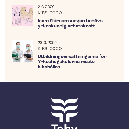
2.6.2022
KIRSI COCO
Inom äldreomsorgen behövs
yrkeskunnig arbetskraft
23.3.2022
KIRSI COCO
Ut­bild­nings­er­sätt­ning­ar­na för
Yrkeshögskolorna måste
bibehållas