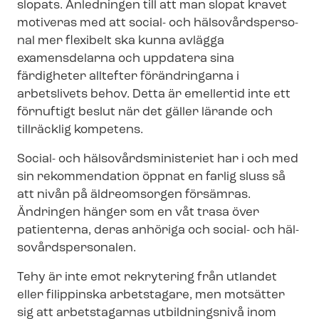
slopats. Anledningen till att man slopat kravet
motiveras med att social- och häl­so­vårds­per­so­
nal mer flexibelt ska kunna avlägga
examensdelarna och uppdatera sina
färdigheter alltefter förändringarna i
arbetslivets behov. Detta är emellertid inte ett
förnuftigt beslut när det gäller lärande och
tillräcklig kompetens.
Social- och häl­so­vårds­mi­ni­s­te­ri­et har i och med
sin rekommendation öppnat en farlig sluss så
att nivån på äldreomsorgen försämras.
Ändringen hänger som en våt trasa över
patienterna, deras anhöriga och social- och häl­
so­vårds­per­so­na­len.
Tehy är inte emot rekrytering från utlandet
eller filippinska arbetstagare, men motsätter
sig att arbetstagarnas utbildningsnivå inom