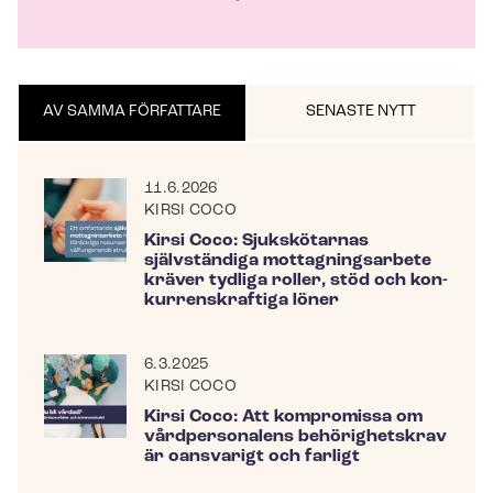
AV SAMMA FÖRFATTARE
SENASTE NYTT
11.6.2026
KIRSI COCO
Kirsi Coco: Sjukskötarnas
självständiga mottagningsarbete
kräver tydliga roller, stöd och kon­
kur­rens­kraf­ti­ga löner
6.3.2025
KIRSI COCO
Kirsi Coco: Att kompromissa om
vårdpersonalens behörighetskrav
är oansvarigt och farligt