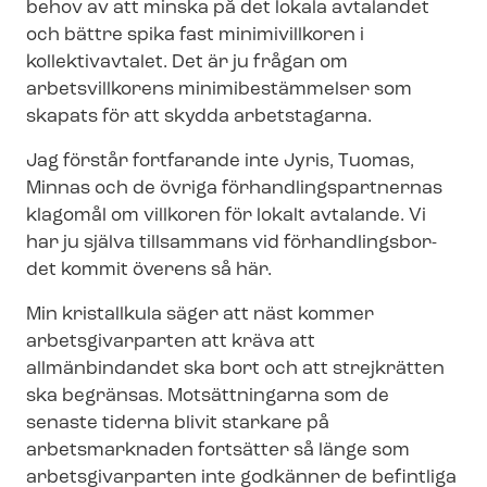
behov av att minska på det lokala avtalandet
och bättre spika fast minimivillkoren i
kollektivavtalet. Det är ju frågan om
arbetsvillkorens mi­ni­mi­be­stäm­mel­ser som
skapats för att skydda arbetstagarna.
Jag förstår fortfarande inte Jyris, Tuomas,
Minnas och de övriga för­hand­lings­part­ner­nas
klagomål om villkoren för lokalt avtalande. Vi
har ju själva tillsammans vid för­hand­lings­bor­
det kommit överens så här.
Min kristallkula säger att näst kommer
arbetsgivarparten att kräva att
allmänbindandet ska bort och att strejkrätten
ska begränsas. Motsättningarna som de
senaste tiderna blivit starkare på
arbetsmarknaden fortsätter så länge som
arbetsgivarparten inte godkänner de befintliga