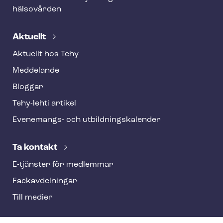
hälsovården
Aktuellt
Aktuellt hos Tehy
Meddelande
Bloggar
Tehy-lehti artikel
Evenemangs- och ut­bild­nings­ka­len­der
Ta kontakt
E-tjänster för medlemmar
Fackav­del­ning­ar
Till medier