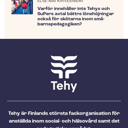
ELSE-MAI KIRVESNIEMI
Varför innehåller inte Tehys och
SuPers avtal bättre lönehöjningar
också för skötarna inom små­
barnspe­da­go­gi­ken?
Tehy är Finlands största fackorganisation för
anställda inom social- och hälsovård samt det