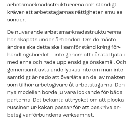
ar­bets­mark­nads­struk­tu­rer­na och ständigt
kräver att arbetstagarnas rättigheter smulas
sönder.
De nuvarande ar­bets­mark­nads­struk­tu­rer­na
har skapats under årtionden. Om de måste
ändras ska detta ske i samförstånd kring för­
hand­lings­bor­det – inte genom att i åratal tjata i
medierna och rada upp ensidiga önskemål. Och
gemensamt avtalande lyckas inte om man inte
samtidigt är redo att överlåta en del av makten
som tillhör arbetsgivare åt arbetstagarna. Den
nya modellen borde ju vara lockande för båda
parterna. Det bekanta uttrycket om att plocka
russinen ur kakan passar för att beskriva ar­
bets­gi­var­för­bun­dens verksamhet.