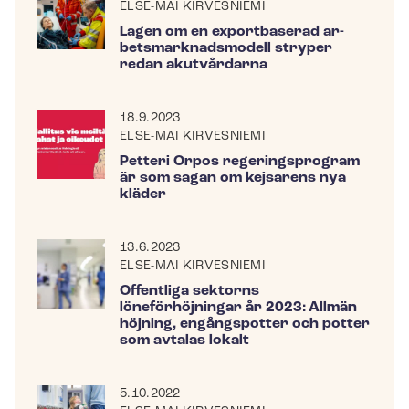
ELSE-MAI KIRVESNIEMI
Lagen om en exportbaserad ar­
bets­mark­nadsmo­dell stryper
redan akutvårdarna
18.9.2023
ELSE-MAI KIRVESNIEMI
Petteri Orpos regeringsprogram
är som sagan om kejsarens nya
kläder
13.6.2023
ELSE-MAI KIRVESNIEMI
Offentliga sektorns
löneförhöjningar år 2023: Allmän
höjning, engångspotter och potter
som avtalas lokalt
5.10.2022