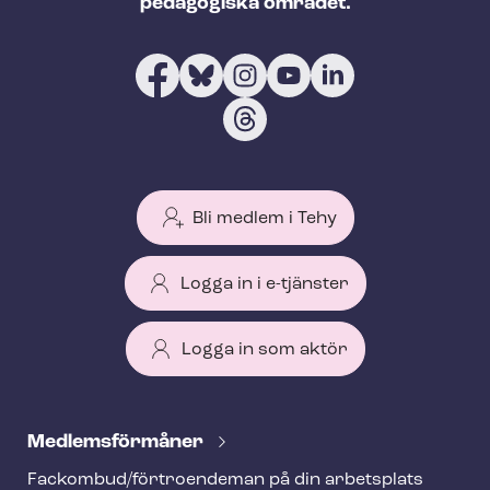
pedagogiska området.
Bli medlem i Tehy
Logga in i e-tjänster
Logga in som aktör
T
e
Med­lems­för­må­ner
h
Fackombud/förtroendeman på din arbetsplats