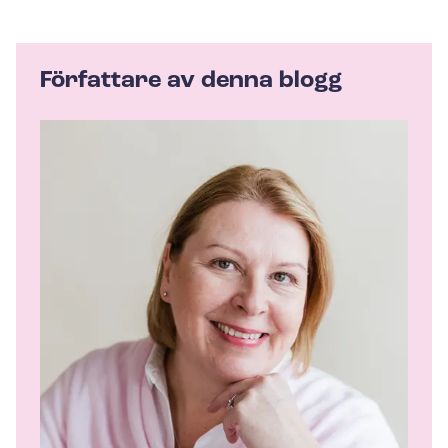
Författare av denna blogg
A
u
t
h
o
r