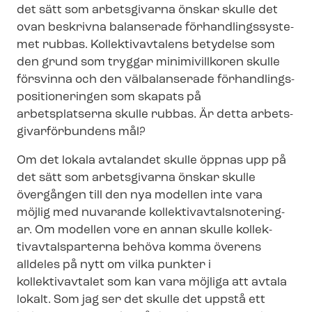
det sätt som arbetsgivarna önskar skulle det
ovan beskrivna balanserade för­hand­lings­sy­ste­
met rubbas. Kollektivavtalens betydelse som
den grund som tryggar minimivillkoren skulle
försvinna och den välbalanserade för­hand­lings­
po­si­tio­ne­ring­en som skapats på
arbetsplatserna skulle rubbas. Är detta ar­bets­
gi­var­för­bun­dens mål?
Om det lokala avtalandet skulle öppnas upp på
det sätt som arbetsgivarna önskar skulle
övergången till den nya modellen inte vara
möjlig med nuvarande kol­lek­tivav­talsno­te­ring­
ar. Om modellen vore en annan skulle kol­lek­
tivav­tals­par­ter­na behöva komma överens
alldeles på nytt om vilka punkter i
kollektivavtalet som kan vara möjliga att avtala
lokalt. Som jag ser det skulle det uppstå ett