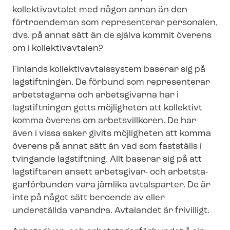
kollektivavtalet med någon annan än den
förtroendeman som representerar personalen,
dvs. på annat sätt än de själva kommit överens
om i kollektivavtalen?
Finlands kol­lek­tivav­tals­sy­stem baserar sig på
lagstiftningen. De förbund som representerar
arbetstagarna och arbetsgivarna har i
lagstiftningen getts möjligheten att kollektivt
komma överens om arbetsvillkoren. De har
även i vissa saker givits möjligheten att komma
överens på annat sätt än vad som fastställs i
tvingande lagstiftning. Allt baserar sig på att
lagstiftaren ansett arbetsgivar- och ar­bets­ta­
gar­för­bun­den vara jämlika avtalsparter. De är
inte på något sätt beroende av eller
underställda varandra. Avtalandet är frivilligt.