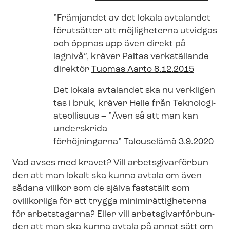
”Främjandet av det lokala avtalandet
förutsätter att möjligheterna utvidgas
och öppnas upp även direkt på
lagnivå”, kräver Paltas verkställande
direktör
Tuomas Aarto 8.12.2015
Det lokala avtalandet ska nu verkligen
tas i bruk, kräver Helle från Tek­no­lo­gi­
a­te­ol­li­su­us – ”Även så att man kan
underskrida
förhöjningarna”
Talouselämä 3.9.2020
Vad avses med kravet? Vill ar­bets­gi­var­för­bun­
den att man lokalt ska kunna avtala om även
sådana villkor som de själva fastställt som
ovillkorliga för att trygga mi­ni­mirät­tig­he­ter­na
för arbetstagarna? Eller vill ar­bets­gi­var­för­bun­
den att man ska kunna avtala på annat sätt om