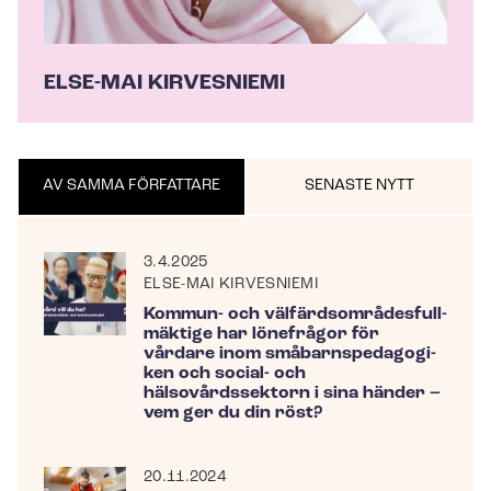
ELSE-MAI KIRVESNIEMI
AV SAMMA FÖRFATTARE
SENASTE NYTT
3.4.2025
ELSE-MAI KIRVESNIEMI
Kommun- och väl­färds­om­rå­des­full­
mäk­ti­ge har lönefrågor för
vårdare inom små­barnspe­da­go­gi­
ken och social- och
hälsovårdssektorn i sina händer –
vem ger du din röst?
20.11.2024