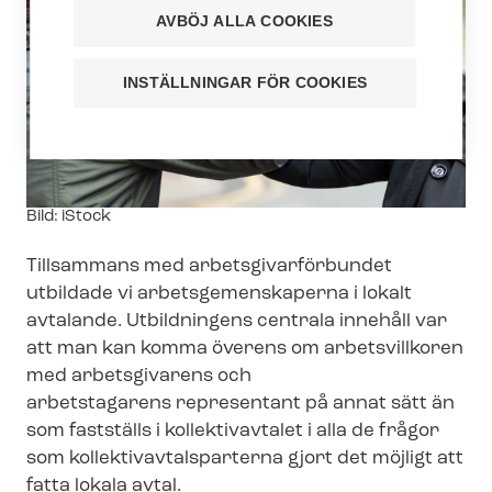
AVBÖJ ALLA COOKIES
INSTÄLLNINGAR FÖR COOKIES
Image
Bild: iStock
text
Tillsammans med ar­bets­gi­var­för­bun­det
utbildade vi ar­bets­ge­men­ska­per­na i lokalt
avtalande. Utbildningens centrala innehåll var
att man kan komma överens om arbetsvillkoren
med arbetsgivarens och
arbetstagarens representant på annat sätt än
som fastställs i kollektivavtalet i alla de frågor
som kol­lek­tivav­tals­par­ter­na gjort det möjligt att
fatta lokala avtal.