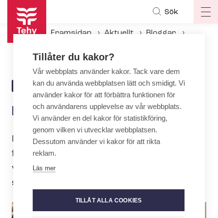
Hoppa
Sök
Op
till
ma
huvudinnehåll
Framsidan
Aktuellt
Bloggar
na
Dilemmat med lokala avtal
Tillåter du kakor?
Vår webbplats använder kakor. Tack vare dem
kan du använda webbplatsen lätt och smidigt. Vi
23.3.2022 | 7:32
BLOGG
använder kakor för att förbättra funktionen för
och användarens upplevelse av vår webbplats.
Dilemmat med lokala avtal
Vi använder en del kakor för statistikföring,
genom vilken vi utvecklar webbplatsen.
När jag började arbeta på
Dessutom använder vi kakor för att rikta
fackförbundet för nästan 20 år sedan
reklam.
väckte ordparet lokalt avtalande inga
Läs mer
större känslor. Annat är det idag.
TILLÅT ALLA COOKIES