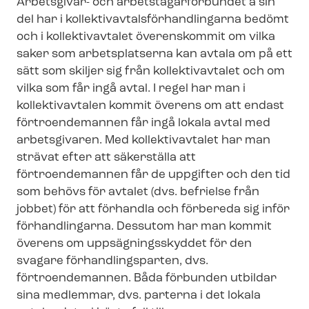
Arbetsgivar- och ar­bets­ta­gar­för­bun­det å sin
del har i kol­lek­tivav­tals­för­hand­ling­ar­na bedömt
och i kollektivavtalet överenskommit om vilka
saker som arbetsplatserna kan avtala om på ett
sätt som skiljer sig från kollektivavtalet och om
vilka som får ingå avtal. I regel har man i
kollektivavtalen kommit överens om att endast
förtroendemannen får ingå lokala avtal med
arbetsgivaren. Med kollektivavtalet har man
strävat efter att säkerställa att
förtroendemannen får de uppgifter och den tid
som behövs för avtalet (dvs. befrielse från
jobbet) för att förhandla och förbereda sig inför
förhandlingarna. Dessutom har man kommit
överens om upp­säg­nings­skyd­det för den
svagare för­hand­lings­par­ten, dvs.
förtroendemannen. Båda förbunden utbildar
sina medlemmar, dvs. parterna i det lokala