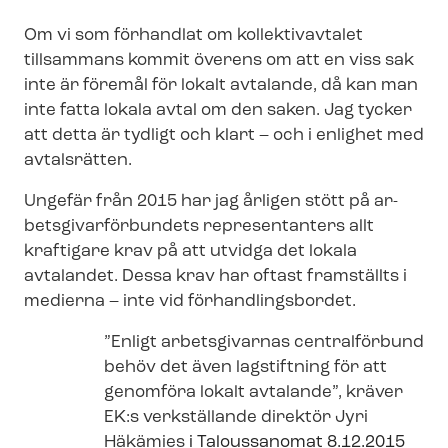
Om vi som förhandlat om kollektivavtalet
tillsammans kommit överens om att en viss sak
inte är föremål för lokalt avtalande, då kan man
inte fatta lokala avtal om den saken. Jag tycker
att detta är tydligt och klart – och i enlighet med
avtalsrätten.
Ungefär från 2015 har jag årligen stött på ar­
bets­gi­var­för­bun­dets representanters allt
kraftigare krav på att utvidga det lokala
avtalandet. Dessa krav har oftast framställts i
medierna – inte vid för­hand­lings­bor­det.
”Enligt arbetsgivarnas centralförbund
behöv det även lagstiftning för att
genomföra lokalt avtalande”, kräver
EK:s verkställande direktör Jyri
Häkämies
i Taloussanomat 8.12.2015