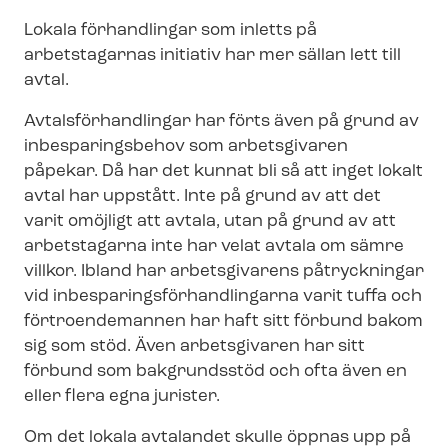
Lokala förhandlingar som inletts på
arbetstagarnas initiativ har mer sällan lett till
avtal.
Av­tals­för­hand­ling­ar har förts även på grund av
inbesparingsbehov som arbetsgivaren
påpekar. Då har det kunnat bli så att inget lokalt
avtal har uppstått. Inte på grund av att det
varit omöjligt att avtala, utan på grund av att
arbetstagarna inte har velat avtala om sämre
villkor. Ibland har arbetsgivarens påtryckningar
vid in­be­spa­rings­för­hand­ling­ar­na varit tuffa och
förtroendemannen har haft sitt förbund bakom
sig som stöd. Även arbetsgivaren har sitt
förbund som bakgrundsstöd och ofta även en
eller flera egna jurister.
Om det lokala avtalandet skulle öppnas upp på