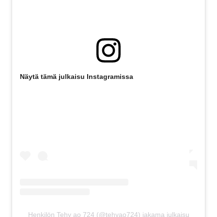
Näytä tämä julkaisu Instagramissa
Henkilön Tehy ao 724 (@tehyao724) jakama julkaisu