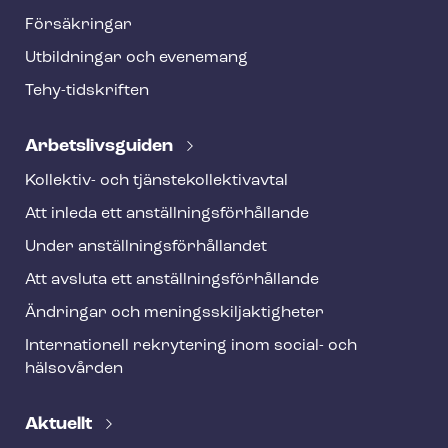
t
Försäkringar
e
Utbildningar och evenemang
r
Tehy-​tidskriften
Ar­bets­livs­gui­den
Kollektiv- och tjäns­te­kol­lek­tivav­tal
Att inleda ett an­ställ­nings­för­hål­lan­de
Under an­ställ­nings­för­hål­lan­det
Att avsluta ett an­ställ­nings­för­hål­lan­de
Ändringar och me­nings­skilj­ak­tig­he­ter
Internationell rekrytering inom social- och
hälsovården
Aktuellt