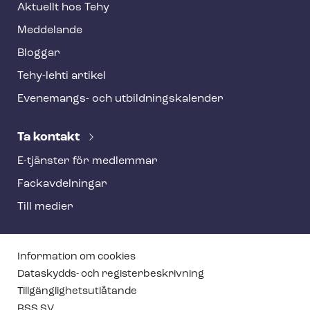
Aktuellt hos Tehy
Meddelande
Bloggar
Tehy-lehti artikel
Evenemangs- och ut­bild­nings­ka­len­der
Ta kontakt
E-tjänster för medlemmar
Fackav­del­ning­ar
Till medier
T
Information om cookies
e
Dataskydds- och re­gis­ter­be­skriv­ning
Till­gäng­lig­hets­ut­lå­tan­de
h
RSS SV