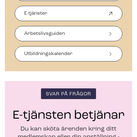
E-tjänster
Ö
p
p
Arbetslivsguiden
n
a
s
i
Ut­bild­nings­ka­len­der
n
y
t
t
f
ö
SVAR PÅ FRÅGOR
n
s
t
E-tjänsten betjänar
e
r
Du kan sköta ärenden kring ditt
medlemskap eller din anställning -