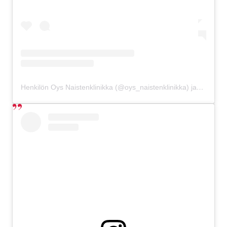
Henkilön Oys Naistenklinikka (@oys_naistenklinikka) jakama julkaisu