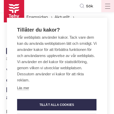
Hoppa
Sök
Op
till
ma
huvudinnehåll
Framsidan
Aktuellt
na
Aktuellt hos Tehy
Tillåter du kakor?
Våld är ett brott som inte ska döljas – Knytnäven-dagen påminde om vikten av anmälan
Vår webbplats använder kakor. Tack vare dem
kan du använda webbplatsen lätt och smidigt. Vi
använder kakor för att förbättra funktionen för
ARTICLE
AKTUELLT
och användarens upplevelse av vår webbplats.
CATEGORY
3.10.2024 | 10:15
Vi använder en del kakor för statistikföring,
genom vilken vi utvecklar webbplatsen.
Våld är ett brott som inte ska
Dessutom använder vi kakor för att rikta
döljas – Knytnäven-dagen
reklam.
påminde om vikten av
Läs mer
anmälan
TILLÅT ALLA COOKIES
Den internationella ickevåldsdagen i går