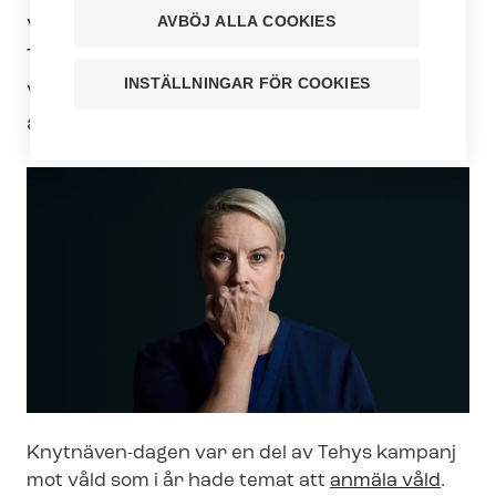
var samtidigt Tehys Knytnäven-dagen.
AVBÖJ ALLA COOKIES
Tehyiter och andra yrkespersoner inom
INSTÄLLNINGAR FÖR COOKIES
vårdbranschen deltog aktivt i
aktionsdagen runt om i Finland.
Knytnäven-dagen var en del av Tehys kampanj
mot våld som i år hade temat att
anmäla våld
.