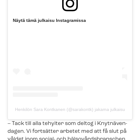
Näytä tämä julkaisu Instagramissa
Henkilön Sara Kontkanen (@sarakontk) jakama julkaisu
– Tack till alla tehyiter som deltog i Knytnäven-
dagen. Vi fortsätter arbetet med att få slut på
våldet inom social- och häl­so­vårds­bran­schen,