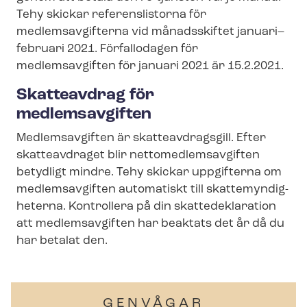
Tehy skickar referenslistorna för
medlemsavgifterna vid månadsskiftet januari–
februari 2021. Förfallodagen för
medlemsavgiften för januari 2021 är 15.2.2021.
Skatteavdrag för
medlemsavgiften
Medlemsavgiften är skatteavdragsgill. Efter
skatteavdraget blir net­to­med­lems­av­gif­ten
betydligt mindre. Tehy skickar uppgifterna om
medlemsavgiften automatiskt till skatte­myn­dig­
he­ter­na. Kontrollera på din skattedeklaration
att medlemsavgiften har beaktats det år då du
har betalat den.
GENVÅGAR