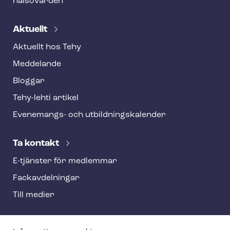
hälsovården
Aktuellt
Aktuellt hos Tehy
Meddelande
Bloggar
Tehy-lehti artikel
Evenemangs- och ut­bild­nings­ka­len­der
Ta kontakt
E-tjänster för medlemmar
Fackav­del­ning­ar
Till medier