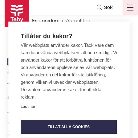
Hoppa
Sök
Op
till
ma
huvudinnehåll
Framsidan
Aktuellt
na
Aktuellt hos Tehy
Tillåter du kakor?
Tehys medlemsavgift förblir oförändrad
Vår webbplats använder kakor. Tack vare dem
kan du använda webbplatsen lätt och smidigt. Vi
använder kakor för att förbättra funktionen för
ARTICLE
AKTUELLT
och användarens upplevelse av vår webbplats.
CATEGORY
23.3.2022 | 7:22
Vi använder en del kakor för statistikföring,
genom vilken vi utvecklar webbplatsen.
Tehys medlemsavgift förblir
Dessutom använder vi kakor för att rikta
oförändrad
reklam.
Läs mer
Tehys fullmäktige fattade beslut om
medlemsavgiften i november.
TILLÅT ALLA COOKIES
Medlemsavgiften förblir oförändrad.