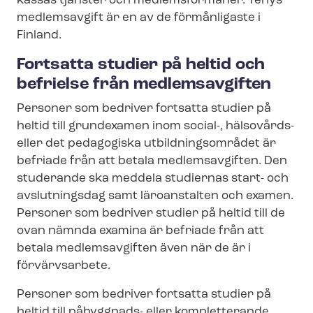
kas­sas tjänster och medlemsförmåner. Tehys
medlemsavgift är en av de förmånligaste i
Finland.
Fortsatta studier på heltid och
befrielse från medlemsavgiften
Personer som bedriver fortsatta studier på
heltid till grundexamen inom social-, hälsovårds-
eller det pedagogiska ut­bild­nings­om­rå­det är
befriade från att betala medlemsavgiften. Den
studerande ska meddela studiernas start- och
avslutningsdag samt läroanstalten och examen.
Personer som bedriver studier på heltid till de
ovan nämnda examina är befriade från att
betala medlemsavgiften även när de är i
förvärvsarbete.
Personer som bedriver fortsatta studier på
heltid till påbyggnads- eller kompletterande