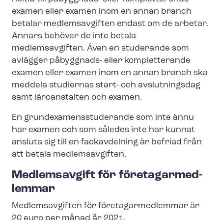
examen eller examen inom en annan branch
betalar medlemsavgiften endast om de arbetar.
Annars behöver de inte betala
medlemsavgiften. Även en studerande som
avlägger påbyggnads- eller kompletterande
examen eller examen inom en annan branch ska
meddela studiernas start- och avslutningsdag
samt läroanstalten och examen.
En grun­dex­a­mens­stu­de­ran­de som inte ännu
har examen och som således inte har kunnat
ansluta sig till en fackavdelning är befriad från
att betala medlemsavgiften.
Medlemsavgift för fö­re­tagar­med­
lem­mar
Medlemsavgiften för fö­re­tagar­med­lem­mar är
20 euro per månad år 2021.