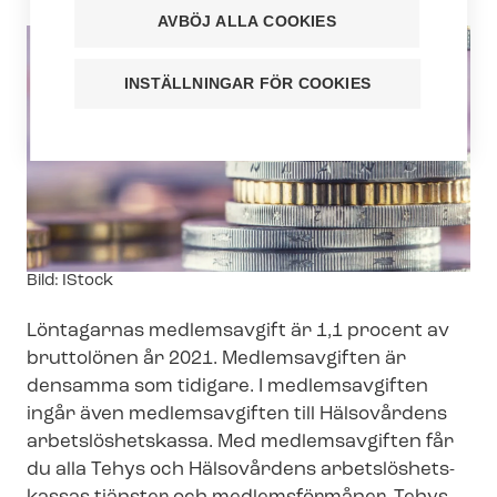
AVBÖJ ALLA COOKIES
INSTÄLLNINGAR FÖR COOKIES
Image
Bild: IStock
text
Löntagarnas medlemsavgift är 1,1 procent av
bruttolönen år 2021. Medlemsavgiften är
densamma som tidigare. I medlemsavgiften
ingår även medlemsavgiften till Hälsovårdens
ar­bets­lös­hets­kas­sa. Med medlemsavgiften får
du alla Tehys och Hälsovårdens ar­bets­lös­hets­