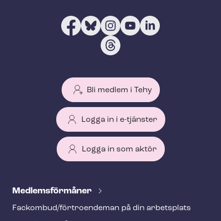
Bli medlem i Tehy
Logga in i e-tjänster
Logga in som aktör
T
e
Med­lems­för­må­ner
h
Fackombud/förtroendeman på din arbetsplats
y