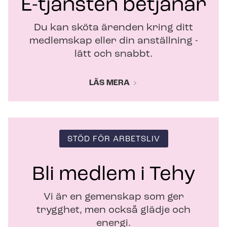
E-tjänsten betjänar
e
r
Du kan sköta ärenden kring ditt
medlemskap eller din anställning -
lätt och snabbt.
LÄS MERA
STÖD FÖR ARBETSLIV
Bli medlem i Tehy
Vi är en gemenskap som ger
trygghet, men också glädje och
energi.