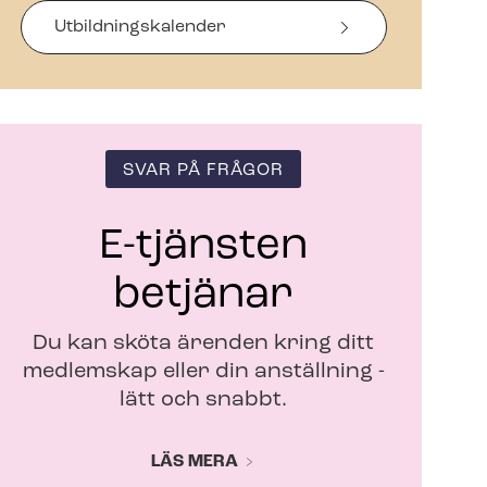
s
i
Ut­bild­nings­ka­len­der
n
y
t
t
f
ö
SVAR PÅ FRÅGOR
n
s
t
E-tjänsten
e
r
betjänar
Du kan sköta ärenden kring ditt
medlemskap eller din anställning -
lätt och snabbt.
LÄS MERA