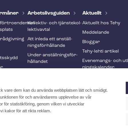
r­må­ner
Ar­bets­livs­gui­den
Aktuellt
förtroendeman
Kollektiv- och tjäns­te­kol­
Aktuellt hos Tehy
splats
lek­tivav­tal
Meddelande
­råd­giv­ning
Att inleda ett an­ställ­
Bloggar
nings­för­hål­lan­de
Tehy-lehti artikel
Under an­ställ­nings­för­
ets­skydd
Evenemangs- och ut­b
hål­lan­det
ar
nings­ka­len­der
Att avsluta ett an­ställ­
r och
nings­för­hål­lan­de
Ändringar och me­nings­
ck vare dem kan du använda webbplatsen lätt och smidigt.
ften
skilj­ak­tig­he­ter
a funktionen för och användarens upplevelse av vår
Internationell
 för statistikföring, genom vilken vi utvecklar
rekrytering inom social-
kakor för att rikta reklam.
och hälsovården