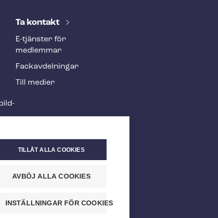
Ta kontakt
E-tjänster för
medlemmar
Fackav­del­ning­ar
Till medier
ild­
TILLÅT ALLA COOKIES
AVBÖJ ALLA COOKIES
INSTÄLLNINGAR FÖR COOKIES