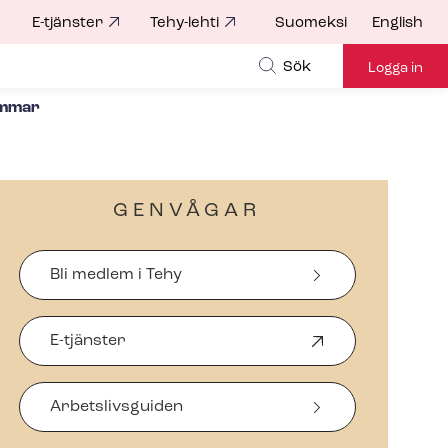
E-tjänster
Tehy-lehti
Suomeksi
English
for
Sök
Logga in
emmar
GENVÅGAR
Bli medlem i Tehy
E-tjänster
Ö
p
p
Arbetslivsguiden
n
a