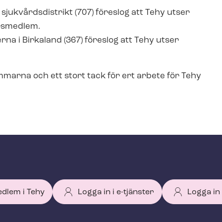
jukvårdsdistrikt (707) föreslog att Tehy utser
edersmedlem.
na i Birkaland (367) föreslog att Tehy utser
.
marna och ett stort tack för ert arbete för Tehy
edlem i Tehy
Logga in i e-tjänster
Logga in