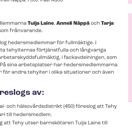
nneli Näppä. Foto: Pasi Autio
medlemmarna
Tuija Laine
,
Anneli Näppä
och
Tarja
som frånvarande.
log hedersmedlemmar för fullmäktige. I
nta tehyiternas förtjänstfulla och långvariga
e­tar­skydds­full­mäk­tig, i fackavdelningen, som
r. På sina arbetsplatser har hedersmedlemmarna
 för andra tehyiter i olika situationer och även
reslogs av:
 och häl­so­vårds­di­strikt (450) föreslog att Tehy
ari till hedersmedlem.
g att Tehy utser barnskötaren Tuija Laine till