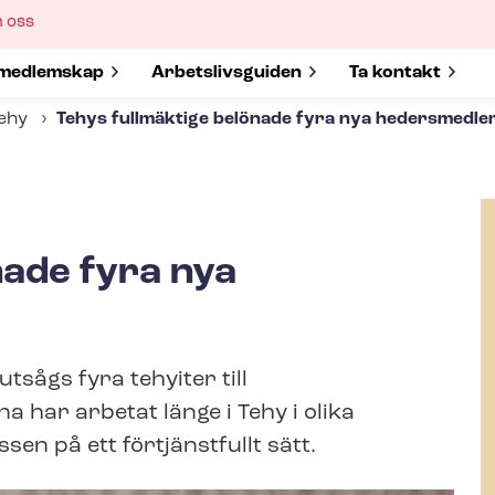
ow
 oss
bmenu
w submenu for
medlemskap
Show submenu for
Ar­bets­livs­gui­den
Show submenu 
Ta kontakt
Tehy
Tehys fullmäktige belönade fyra nya hedersmedl
nade fyra nya
tsågs fyra tehyiter till
ar arbetat länge i Tehy i olika
sen på ett förtjänstfullt sätt.