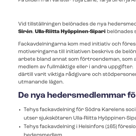
Image
På bilden från vänster Tuija Laine, Tarja Sirén ja A
text
Vid tillställningen belönades de nya heders
Sirén
.
Ulla-Riitta Hyöppinen-Sipari
belönades 
Fackavdelningarna kom med initiativ och föres
motiveringarna till initiativen beskrivs de belö
arbete bland annat som förtroendeman, som ar­b
medlem av fullmäktige eller i andra uppgifte
därtill varit viktiga rådgivare och stödpersoner
utmanande lägen.
De nya hedersmedlemmar fö
Tehys fackavdelning för Södra Karelens social-
utser sjukskötaren Ulla-Riitta Hyöppinen-Sip
Tehys fackavdelning i Helsinfors (165) föreslo
hedersmedlem.