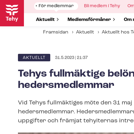
Hoppa
Show
För medlemmar
Show
Bli medlem i Tehy
Sh
Om
till
submenu
submenu
su
for
for
for
huvudinnehåll
Show submenu for
Aktuellt
Show submenu for
Med­lems­för­må­ner
Sho
Om 
Framsidan
Aktuellt
Aktuellt hos 
31.5.2023 | 21:37
ARTICLE
AKTUELLT
CATEGORY
Tehys fullmäktige belö
hedersmedlemmar
Vid Tehys fullmäktiges möte den 31 maj u
hedersmedlemmar. Hedersmedlemmarna h
uppgifter och främjat tehyiternas intres