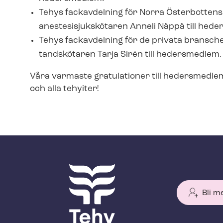
Tehys fackavdelning för Norra Österbottens s
an­es­te­si­sjuk­skö­ta­ren Anneli Näppä till h
Tehys fackavdelning för de privata branscher
tandskötaren Tarja Sirén till hedersmedlem
Våra varmaste gratulationer till hedersmedlem
och alla tehyiter!
Bli m