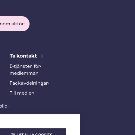
 som aktör
Ta kontakt
E-tjänster för
medlemmar
Fackav­del­ning­ar
Till medier
ild­
TILLÅT ALLA COOKIES