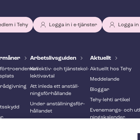
edlem i Tehy
Logga in i e-tjänster
Logga in
r­må­ner
Ar­bets­livs­gui­den
Aktuellt
förtroendeman
Kollektiv- och tjäns­te­kol­
Aktuellt hos Tehy
splats
lek­tivav­tal
Meddelande
­råd­giv­ning
Att inleda ett an­ställ­
Bloggar
nings­för­hål­lan­de
Tehy-lehti artikel
Under an­ställ­nings­för­
ets­skydd
Evenemangs- och ut­b
hål­lan­det
ar
nings­ka­len­der
Att avsluta ett an­ställ­
r och
nings­för­hål­lan­de
Ändringar och me­nings­