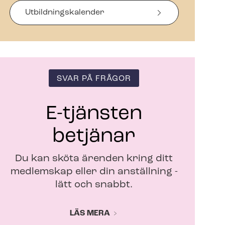
s
i
Ut­bild­nings­ka­len­der
n
y
t
t
f
ö
SVAR PÅ FRÅGOR
n
s
t
E-tjänsten
e
r
betjänar
Du kan sköta ärenden kring ditt
medlemskap eller din anställning -
lätt och snabbt.
LÄS MERA