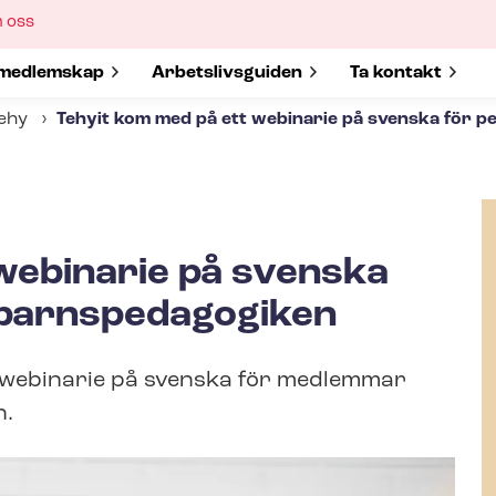
ow
 oss
bmenu
w submenu for
medlemskap
Show submenu for
Ar­bets­livs­gui­den
Show submenu 
Ta kontakt
Tehy
Tehyit kom med på ett webinarie på svenska för per
webinarie på svenska
arnspe­da­go­gi­ken
t webinarie på svenska för medlemmar
n.