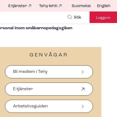
E-tjänster
Tehy-lehti
Suomeksi
English
for
Sök
Logga in
sonal inom små­barnspe­da­go­gi­ken
GENVÅGAR
Bli medlem i Tehy
E-tjänster
Ö
p
p
Arbetslivsguiden
n
a