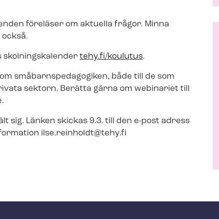
renden föreläser om aktuella frågor. Minna
 också.
ys skolningskalender
tehy.fi/koulutus
.
 inom små­barnspe­da­go­gi­ken, både till de som
ivata sektorn. Berätta gärna om webinariet till
e.
lt sig. Länken skickas 9.3. till den e-post adress
for­ma­tion
ilse.reinholdt@tehy.fi