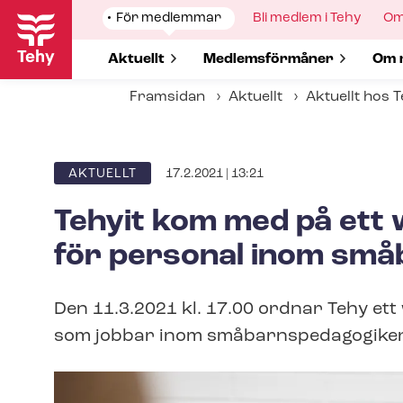
Hoppa
Show
För medlemmar
Show
Bli medlem i Tehy
Sh
Om
till
submenu
submenu
su
for
for
for
huvudinnehåll
Show submenu for
Aktuellt
Show submenu for
Med­lems­för­må­ner
Sho
Om 
Framsidan
Aktuellt
Aktuellt hos 
17.2.2021 | 13:21
ARTICLE
AKTUELLT
CATEGORY
Tehyit kom med på ett 
för personal inom små­b
Den 11.3.2021 kl. 17.00 ordnar Tehy et
som jobbar inom små­barnspe­da­go­gi­ke