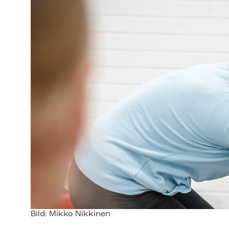
Image
Bild: Mikko Nikkinen
text