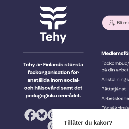
Bli m
T
Med­lems­fö
e
Fackombud/
Tehy är Finlands största
h
på din arbet
fackorganisation för
y
An­ställ­nings
anställda inom social-
f
och hälsovård samt det
Rättstjänst
o
pedagogiska området.
Ar­bets­lös­h
o
Försäkring
t
Utbildninga
e
Tillåter du kakor?
evenemang