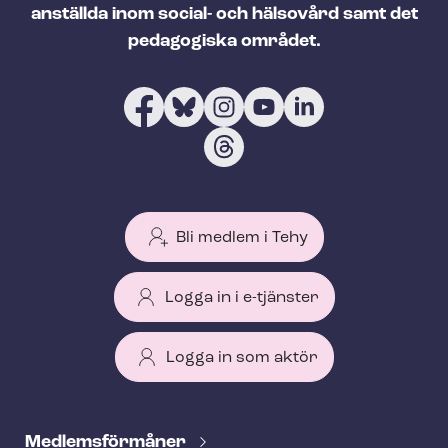
anställda inom social- och hälsovård samt det
pedagogiska området.
Bli medlem i Tehy
Logga in i e-tjänster
Logga in som aktör
T
e
Med­lems­för­må­ner