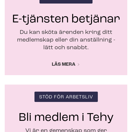
n
s
t
E-tjänsten betjänar
e
r
Du kan sköta ärenden kring ditt
medlemskap eller din anställning -
lätt och snabbt.
LÄS MERA
STÖD FÖR ARBETSLIV
Bli medlem i Tehy
Vi är en gemenskap som ger