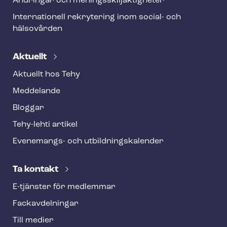
Ändringar och me­nings­skilj­ak­tig­he­ter
Internationell rekrytering inom social- och
hälsovården
Aktuellt
Aktuellt hos Tehy
Meddelande
Bloggar
Tehy-lehti artikel
Evenemangs- och ut­bild­nings­ka­len­der
Ta kontakt
E-tjänster för medlemmar
Fackav­del­ning­ar
Till medier