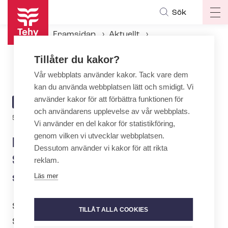
Hoppa
Sök
Op
till
ma
huvudinnehåll
Framsidan
Aktuellt
na
Aktuellt hos Tehy
Tillåter du kakor?
Den avgiftsfria tjänsten Sommarjobbarinfo hjälper sommarjobbare
Vår webbplats använder kakor. Tack vare dem
kan du använda webbplatsen lätt och smidigt. Vi
använder kakor för att förbättra funktionen för
ARTICLE
AKTUELLT
och användarens upplevelse av vår webbplats.
CATEGORY
5.5.2023 | 18:04
Vi använder en del kakor för statistikföring,
genom vilken vi utvecklar webbplatsen.
Den avgiftsfria tjänsten
Dessutom använder vi kakor för att rikta
Sommarjobbarinfo hjälper
reklam.
sommarjobbare
Läs mer
STTK:s, FFC:s och Akavas gemensamma
TILLÅT ALLA COOKIES
Sommarjobbarinfo öppnar den 2 maj.