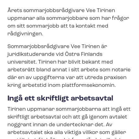
text
Årets som­mar­jobbs­råd­gi­va­re Vee Tirinen
uppmanar alla sommarjobbare som har frågor
om sitt sommarjobb att ta kontakt med
rådgivningen.
Som­mar­jobbs­råd­gi­va­re Vee Tirinen är
juridikstuderande vid Östra Finlands
universitet. Tirinen har blivit bekant med
arbetsrätt bland annat i sitt arbete som notarie
där en av uppgifterna var att utreda praxisen
kring arbetstid inom platt­form­se­ko­no­min.
Ingå ett skriftligt arbetsavtal
Tirinen uppmanar sommarjobbarna att ingå ett
skriftligt arbetsavtal och att gå igenom avtalet
noggrant innan de undertecknar det. Av
arbetsavtalet ska alla viktiga villkor som gäller