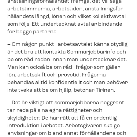
an­ställ­nings­för­hål­lan­det framgå, det vill säga
arbetstimmarna, arbetstiden, an­ställ­nings­för­
hål­lan­dets längd, lönen och vilket kollektivavtal
som följs. Ett undertecknat avtal är bindande
för bägge parterna.
– Om någon punkt i arbetsavtalet känns otydlig
är det bra att kontakta Sommarjobbarinfo och
be om råd redan innan man undertecknar det.
Man kan också be om råd i frågor som gäller
lön, arbetsskift och prövotid. Frågorna
behandlas alltid konfidentiellt och man behöver
inte tveka att be om hjälp, betonar Tirinen.
– Det är viktigt att sommarjobbarna noggrant
tar reda på sina egna rättigheter och
skyldigheter. De har rätt att få en ordentlig
introduktion i arbetet. Arbetsgivaren ska ge
anvisningar om bland annat förhållandena och