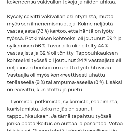
kokeneensa väkivallan tekoja ja niiden uhkaa.
Kysely selvitti väkivallan esiintymistä, mutta
myös sen ilmenemismuotoja. Kolme neljästä
vastaajasta (73 %) kertoo, että häntä on lyöty
työssä. Potkimisen kohteeksi oli joutunut 59 % ja
sylkemisen 56 %. Tavaroilla oli heitelty 44 %
vastaajista ja 32 % oli tönitty. Tappouhkauksen
kohteeksi työssä oli joutunut 24 % vastaajista eli
neljäsosan henkeä on uhattu työtehtävissä.
Vastaajia oli myös konkreettisesti uhattu
teräaseella (9 %) tai ampuma-aseella (3 %). Lisäksi
on raavittu, kuristettu ja purtu.
– Lyömistä, potkimista, sylkemistä, raapimista,
kuristamista. Joka neljäs on saanut
tappouhkauksen. Ja tämä tapahtuu työssä,
jonka päätarkoitus on auttaa ja parantaa. Vetää