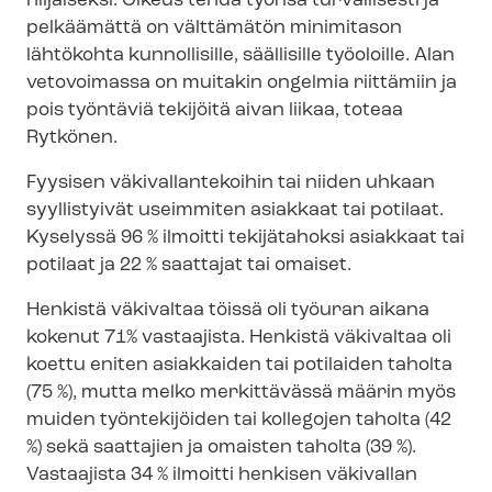
hiljaiseksi. Oikeus tehdä työnsä turvallisesti ja
pelkäämättä on välttämätön minimitason
lähtökohta kunnollisille, säällisille työoloille. Alan
vetovoimassa on muitakin ongelmia riittämiin ja
pois työntäviä tekijöitä aivan liikaa, toteaa
Rytkönen.
Fyysisen vä­ki­val­lan­te­koi­hin tai niiden uhkaan
syyllistyivät useimmiten asiakkaat tai potilaat.
Kyselyssä 96 % ilmoitti tekijätahoksi asiakkaat tai
potilaat ja 22 % saattajat tai omaiset.
Henkistä väkivaltaa töissä oli työuran aikana
kokenut 71% vastaajista. Henkistä väkivaltaa oli
koettu eniten asiakkaiden tai potilaiden taholta
(75 %), mutta melko merkittävässä määrin myös
muiden työntekijöiden tai kollegojen taholta (42
%) sekä saattajien ja omaisten taholta (39 %).
Vastaajista 34 % ilmoitti henkisen väkivallan