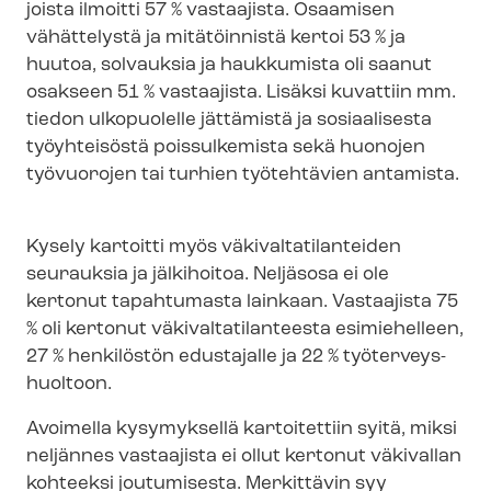
joista ilmoitti 57 % vastaajista. Osaamisen
vähättelystä ja mitätöinnistä kertoi 53 % ja
huutoa, solvauksia ja haukkumista oli saanut
osakseen 51 % vastaajista. Lisäksi kuvattiin mm.
tiedon ulkopuolelle jättämistä ja sosiaalisesta
työyhteisöstä poissulkemista sekä huonojen
työvuorojen tai turhien työtehtävien antamista.
Kysely kartoitti myös vä­ki­val­ta­ti­lan­tei­den
seurauksia ja jälkihoitoa. Neljäsosa ei ole
kertonut tapahtumasta lainkaan. Vastaajista 75
% oli kertonut vä­ki­val­ta­ti­lan­tees­ta esimiehelleen,
27 % henkilöstön edustajalle ja 22 % työ­ter­veys­
huol­toon.
Avoimella kysymyksellä kartoitettiin syitä, miksi
neljännes vastaajista ei ollut kertonut väkivallan
kohteeksi joutumisesta. Merkittävin syy