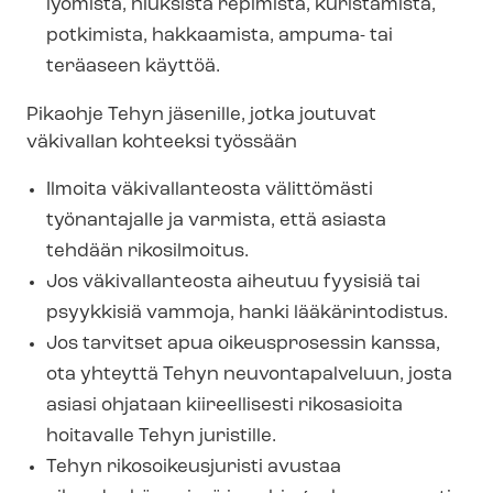
lyömistä, hiuksista repimistä, kuristamista,
potkimista, hakkaamista, ampuma- tai
teräaseen käyttöä.
Pikaohje Tehyn jäsenille, jotka joutuvat
väkivallan kohteeksi työssään
Ilmoita väkivallanteosta välittömästi
työnantajalle ja varmista, että asiasta
tehdään rikosilmoitus.
Jos väkivallanteosta aiheutuu fyysisiä tai
psyykkisiä vammoja, hanki lääkärintodistus.
Jos tarvitset apua oikeusprosessin kanssa,
ota yhteyttä Tehyn neuvontapalveluun, josta
asiasi ohjataan kiireellisesti rikosasioita
hoitavalle Tehyn juristille.
Tehyn ri­ko­soi­keus­ju­ris­ti avustaa