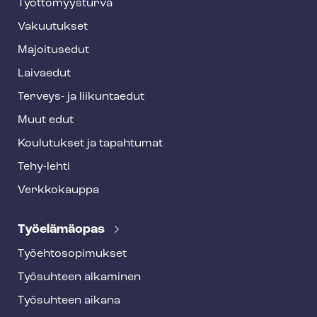
o
Työt­tö­myys­tur­va
t
Vakuutukset
e
Majoitusedut
r
Laivaedut
Terveys- ja liikuntaedut
Muut edut
Koulutukset ja tapahtumat
Tehy-lehti
Verkkokauppa
Työelämäopas
Työ­eh­to­so­pi­muk­set
Työsuhteen alkaminen
Työsuhteen aikana