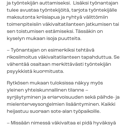
ja työntekijän auttamiseksi. Lisäksi työnantajan
tulee avustaa työntekijöitä, tarjota työntekijälle
maksutonta kriisiapua ja ryhtyä välittömiin
toimenpiteisiin vä­ki­val­ta­ti­lan­teen jatkumisen tai
sen toistumisen estämiseksi. Tässäkin on
kyselyn mukaan isoja puutteita.
– Työnantajan on esimerkiksi tehtävä
rikosilmoitus vä­ki­val­ta­ti­lan­teen tapahduttua. Se
vähentää osaltaan merkittävästi työntekijän
psyykkistä kuormitusta.
Rytkösen mukaan tuloksissa näkyy myös
yleinen yhteiskunnallinen tilanne –
syrjäytyminen ja eriarvoisuuden sekä päihde- ja
mie­len­ter­vey­son­gel­mien lisääntyminen. Kaikki
heijastuu suoraan sote-alan työpaikoille.
– Missään nimessä väkivaltaa ei pidä hyväksyä