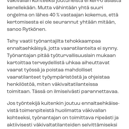
väkivallan kohteeksi joutuneista ei kerro asiasta
kenellekään. Mutta vähintään yhtä suuri
ongelma on lähes 40 % vastaajan kokemus, että
kertomisesta ei ole seurannut yhtään mitään,
sanoo Rytkönen.
Tehy vaatii työnantajilta tehokkaampaa
ennaltaehkäisyä, jotta vaaratilanteita ei synny.
Työnantajan pitää työ­tur­val­li­suus­lain mukaan
kartoittaa terveydellistä uhkaa aiheuttavat
vaarat työssä ja poistaa mahdolliset
vaaratilanteet työympäristöstä ja ohjeistaa
henkilöstöä, miten vä­ki­val­ta­ti­lan­teis­sa
toimitaan. Tässä on ilmiselvästi parannettavaa.
Jos työntekijä kuitenkin joutuu en­nal­taeh­käi­se­
vis­tä toimenpiteistä huolimatta väkivallan
kohteeksi, työnantajan on toimittava ripeästi ja
aktiivisesti vä­ki­val­ta­ti­lan­tei­den selvittämiseksi