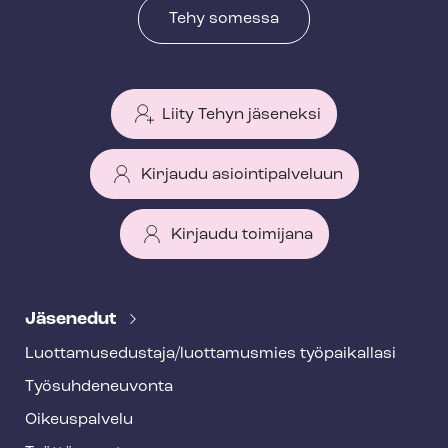
Tehy somessa
Liity Tehyn jäseneksi
Kirjaudu asiointipalveluun
Kirjaudu toimijana
T
e
Jäsenedut
h
Luot­ta­muse­dus­ta­ja/luottamusmies työpaikallasi
y
Työ­suh­de­neu­von­ta
f
o
Oikeuspalvelu