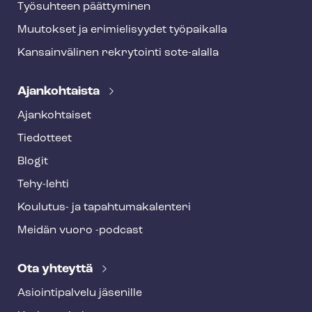
Työsuhteen päättyminen
Muutokset ja erimielisyydet työpaikalla
Kansainvälinen rekrytointi sote-alalla
Ajankohtaista
Ajankohtaiset
Tiedotteet
Blogit
Tehy-lehti
Koulutus- ja ta­pah­tu­ma­ka­len­te­ri
Meidän vuoro -podcast
Ota yhteyttä
Asioin­ti­pal­ve­lu jäsenille