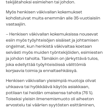
tekijätahoksi esimiehen tai johdon.
Myös henkisen väkivallan kokemukset
kohdistuivat muita enemmän alle 35-vuotiaisiin
vastaajiin.
– Henkisen väkivallan kokemuksissa nousevat
esiin myös työyhteisöjen sisäiset ja johtamisen
ongelmat, kun henkistä väkivaltaa koetaan
selvästi myös muiden työntekijöiden, esimiesten
ja johdon taholta. Tämäkin on järkyttävä tulos,
joka edellyttää työyhteisöissä välittömiä
korjaavia toimia ja ennaltaehkäisyä.
Henkisen väkivallan yleisimpiä muotoja olivat
uhkaava tai hyökkäävä käytös asiakkaan,
potilaan tai heidän omaisensa taholta (76 %).
Toiseksi yleisin ilmenemismuoto oli aiheeton
arvostelu tai väärien syytösten esittäminen,