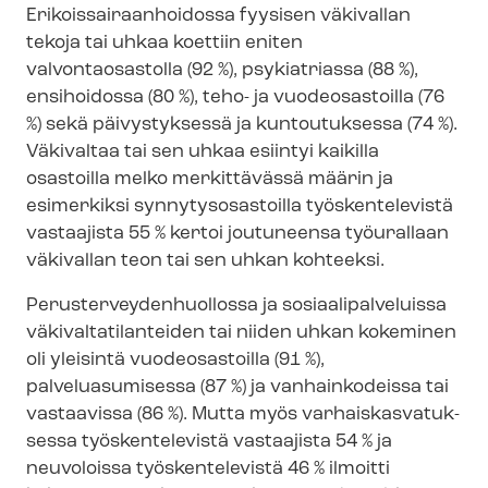
Eri­kois­sai­raan­hoi­dos­sa fyysisen väkivallan
tekoja tai uhkaa koettiin eniten
valvontaosastolla (92 %), psykiatriassa (88 %),
ensihoidossa (80 %), teho- ja vuodeosastoilla (76
%) sekä päivystyksessä ja kuntoutuksessa (74 %).
Väkivaltaa tai sen uhkaa esiintyi kaikilla
osastoilla melko merkittävässä määrin ja
esimerkiksi syn­ny­tys­osas­toil­la työskentelevistä
vastaajista 55 % kertoi joutuneensa työurallaan
väkivallan teon tai sen uhkan kohteeksi.
Pe­rus­ter­vey­den­huol­los­sa ja so­si­aa­li­pal­ve­luis­sa
vä­ki­val­ta­ti­lan­tei­den tai niiden uhkan kokeminen
oli yleisintä vuodeosastoilla (91 %),
palveluasumisessa (87 %) ja vanhainkodeissa tai
vastaavissa (86 %). Mutta myös var­hais­kas­va­tuk­
ses­sa työskentelevistä vastaajista 54 % ja
neuvoloissa työskentelevistä 46 % ilmoitti