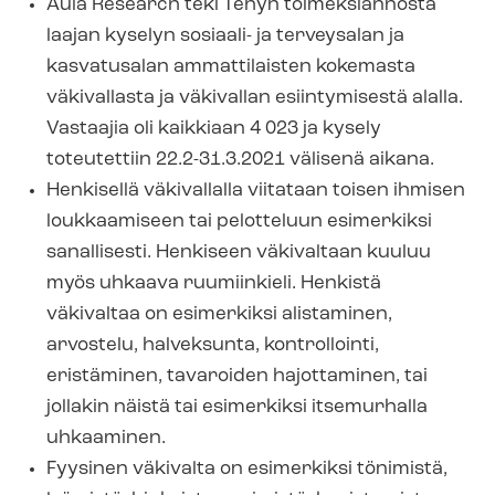
Aula Research teki Tehyn toimeksiannosta
laajan kyselyn sosiaali- ja terveysalan ja
kasvatusalan ammattilaisten kokemasta
väkivallasta ja väkivallan esiintymisestä alalla.
Vastaajia oli kaikkiaan 4 023 ja kysely
toteutettiin 22.2-31.3.2021 välisenä aikana.
Henkisellä väkivallalla viitataan toisen ihmisen
loukkaamiseen tai pelotteluun esimerkiksi
sanallisesti. Henkiseen väkivaltaan kuuluu
myös uhkaava ruumiinkieli. Henkistä
väkivaltaa on esimerkiksi alistaminen,
arvostelu, halveksunta, kontrollointi,
eristäminen, tavaroiden hajottaminen, tai
jollakin näistä tai esimerkiksi itsemurhalla
uhkaaminen.
Fyysinen väkivalta on esimerkiksi tönimistä,