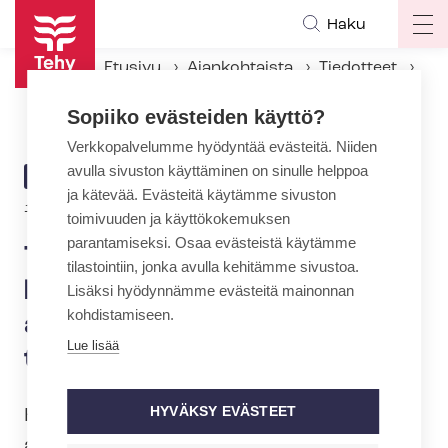
Hyppää
Haku
Op
pääsisältöön
ma
Etusivu
Ajankohtaista
Tiedotteet
na
Tehyn laaja kysely: Hoitajien kohtaama väkivalta arkipäivää, neljännes saanut tappouhkauksen
Sopiiko evästeiden käyttö?
Verkkopalvelumme hyödyntää evästeitä. Niiden
avulla sivuston käyttäminen on sinulle helppoa
ARTIKKELIN
TIEDOTE
ja kätevää. Evästeitä käytämme sivuston
KATEGORIA
17.5.2021 | 9:00
toimivuuden ja käyttökokemuksen
parantamiseksi. Osaa evästeistä käytämme
Tehyn laaja kysely: Hoitajien
tilastointiin, jonka avulla kehitämme sivustoa.
kohtaama väkivalta
Lisäksi hyödynnämme evästeitä mainonnan
kohdistamiseen.
arkipäivää, neljännes saanut
Lue lisää
tappouhkauksen
HYVÄKSY EVÄSTEET
Henkinen ja fyysinen väkivalta on
arkipäivää sote-​ammattilaisten työssä.