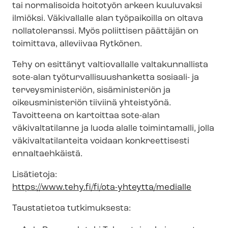
tai normalisoida hoitotyön arkeen kuuluvaksi
ilmiöksi. Väkivallalle alan työpaikoilla on oltava
nollatoleranssi. Myös poliittisen päättäjän on
toimittava, alleviivaa Rytkönen.
Tehy on esittänyt valtiovallalle valtakunnallista
sote-alan työ­tur­val­li­suus­han­ket­ta sosiaali- ja
ter­veys­mi­nis­te­riön, sisäministeriön ja
oikeusministeriön tiiviinä yhteistyönä.
Tavoitteena on kartoittaa sote-alan
väkivaltatilanne ja luoda alalle toimintamalli, jolla
vä­ki­val­ta­ti­lan­tei­ta voidaan konkreettisesti
ennaltaehkäistä.
Lisätietoja:
https://www.tehy.fi/fi/ota-yhteytta/medialle
Taustatietoa tutkimuksesta: