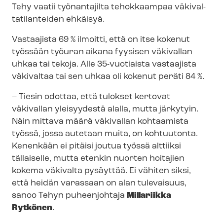
Tehy vaatii työnantajilta tehokkaampaa vä­ki­val­
ta­ti­lan­tei­den ehkäisyä.
Vastaajista 69 % ilmoitti, että on itse kokenut
työssään työuran aikana fyysisen väkivallan
uhkaa tai tekoja. Alle 35-vuotiaista vastaajista
väkivaltaa tai sen uhkaa oli kokenut peräti 84 %.
– Tiesin odottaa, että tulokset kertovat
väkivallan yleisyydestä alalla, mutta järkytyin.
Näin mittava määrä väkivallan kohtaamista
työssä, jossa autetaan muita, on kohtuutonta.
Kenenkään ei pitäisi joutua työssä alttiiksi
tällaiselle, mutta etenkin nuorten hoitajien
kokema väkivalta pysäyttää. Ei vähiten siksi,
että heidän varassaan on alan tulevaisuus,
sanoo Tehyn puheenjohtaja
Millariikka
Rytkönen
.