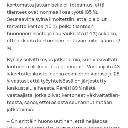
kertomatta jättämiselle oli toteamus, että
tilanteet ovat normaali osa työtä (35 %).
Seuraavina syinä ilmoitettiin, ettei ole ollut
tarvetta kertoa (15 %), pelko tilanteen
huononemisesta ja seurauksista (14 %) sekä se,
että ei koeta kertomisen johtavan mihinkään (12
%).
Kysely selvitti myös jatkotoimia, kun vä­ki­val­ta­ti­
lan­tees­ta oli ilmoitettu eteenpäin. Vastaajista 43
% kertoi keskustelleensa esimiehen kanssa ja 28
% vastasi, että työyhteisössä on järjestetty
keskustelu aiheesta. Peräti 39 % niistä
vastaajista, jotka olivat kertoneet vä­ki­val­ta­ti­lan­
tees­ta, sanoi, ettei asiasta seurannut mitään
jatkotoimia.
– On erittäin huono uutinen, että neljäsosa