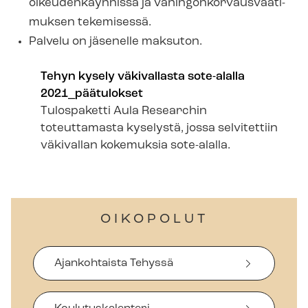
oikeudenkäynnissä ja va­hin­gon­kor­vaus­vaa­ti­
muk­sen tekemisessä.
Palvelu on jäsenelle maksuton.
Tehyn kysely väkivallasta sote-alalla
2021_päätulokset
Tulospaketti Aula Researchin
toteuttamasta kyselystä, jossa selvitettiin
väkivallan kokemuksia sote-alalla.
OIKOPOLUT
Ajankohtaista Tehyssä